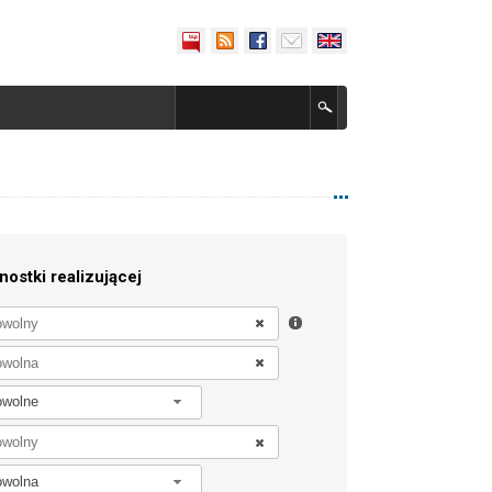
nostki realizującej
owolne
owolna