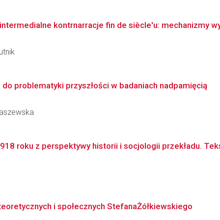
ntermedialne kontrnarracje fin de siècle'u: mechanizmy wyk
utnik
 do problematyki przyszłości w badaniach nadpamięcią
abaszewska
8 roku z perspektywy historii i socjologii przekładu. Tekst
 teoretycznych i społecznych StefanaŻółkiewskiego