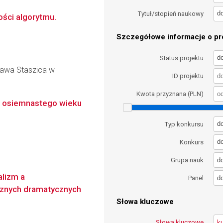
d
Tytuł/stopień naukowy
ości algorytmu.
Szczegółowe informacje o pro
d
Status projektu
ława Staszica w
ID projektu
Kwota przyznana (PLN)
ka osiemnastego wieku
d
Typ konkursu
d
Konkurs
d
Grupa nauk
alizm a
d
Panel
cznych dramatycznych
Słowa kluczowe
Słowa kluczowe