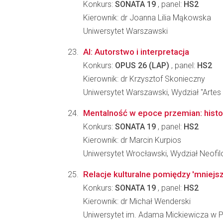
Konkurs:
SONATA 19
, panel:
HS2
Kierownik: dr Joanna Lilia Mąkowska
Uniwersytet Warszawski
AI: Autorstwo i interpretacja
Konkurs:
OPUS 26 (LAP)
, panel:
HS2
Kierownik: dr Krzysztof Skonieczny
Uniwersytet Warszawski, Wydział "Artes 
Mentalność w epoce przemian: histori
Konkurs:
SONATA 19
, panel:
HS2
Kierownik: dr Marcin Kurpios
Uniwersytet Wrocławski, Wydział Neofilo
Relacje kulturalne pomiędzy 'mniejs
Konkurs:
SONATA 19
, panel:
HS2
Kierownik: dr Michał Wenderski
Uniwersytet im. Adama Mickiewicza w Po