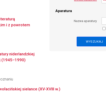
Aparatura
iteraturą
Nazwa aparatury
kim i z powrotem
atury niderlandzkiej
ej (1945–1990)
Poznaniu
łacińskiej sielance (XV-XVIII w.)