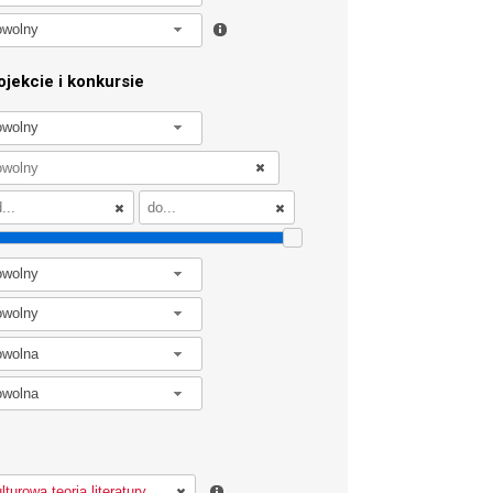
owolny
jekcie i konkursie
owolny
owolny
owolny
owolna
owolna