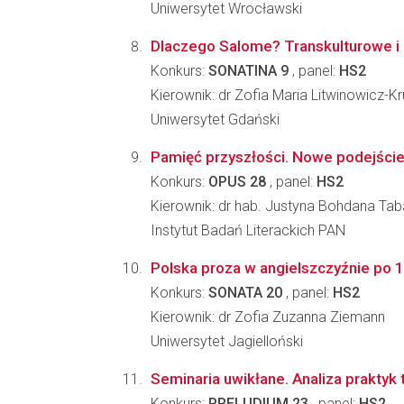
Uniwersytet Wrocławski
Dlaczego Salome? Transkulturowe i i
Konkurs:
SONATINA 9
, panel:
HS2
Kierownik: dr Zofia Maria Litwinowicz-Kr
Uniwersytet Gdański
Pamięć przyszłości. Nowe podejście
Konkurs:
OPUS 28
, panel:
HS2
Kierownik: dr hab. Justyna Bohdana T
Instytut Badań Literackich PAN
Polska proza w angielszczyźnie po 191
Konkurs:
SONATA 20
, panel:
HS2
Kierownik: dr Zofia Zuzanna Ziemann
Uniwersytet Jagielloński
Seminaria uwikłane. Analiza praktyk
Konkurs:
PRELUDIUM 23
, panel:
HS2