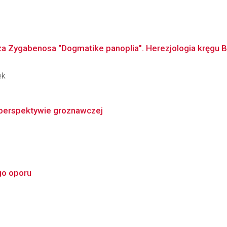
za Zygabenosa "Dogmatike panoplia". Herezjologia kręgu B
ek
w perspektywie groznawczej
go oporu