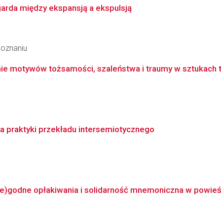
garda między ekspansją a ekspulsją
Poznaniu
nie motywów tożsamości, szaleństwa i traumy w sztukach t
a praktyki przekładu intersemiotycznego
e)godne opłakiwania i solidarność mnemoniczna w powieśc