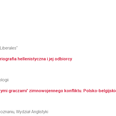
Liberales"
ografia hellenistyczna i jej odbiorcy
logii
zymi graczami' zimnowojennego konfliktu. Polsko-belgijski
znaniu, Wydział Anglistyki