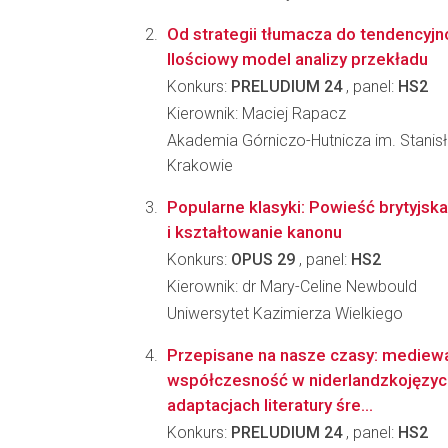
Od strategii tłumacza do tendencyjn
Ilościowy model analizy przekładu
Konkurs:
PRELUDIUM 24
, panel:
HS2
Kierownik: Maciej Rapacz
Akademia Górniczo-Hutnicza im. Stanis
Krakowie
Popularne klasyki: Powieść brytyjs
i kształtowanie kanonu
Konkurs:
OPUS 29
, panel:
HS2
Kierownik: dr Mary-Celine Newbould
Uniwersytet Kazimierza Wielkiego
Przepisane na nasze czasy: mediew
współczesność w niderlandzkojęzy
adaptacjach literatury śre...
Konkurs:
PRELUDIUM 24
, panel:
HS2