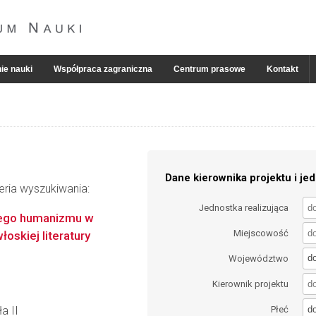
ie nauki
Współpraca zagraniczna
Centrum prasowe
Kontakt
Dane kierownika projektu i jed
eria wyszukiwania:
Jednostka realizująca
wego humanizmu w
Miejscowość
oskiej literatury
d
Województwo
Kierownik projektu
d
a II
Płeć