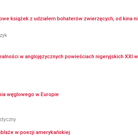
owe książek z udziałem bohaterów zwierzęcych, od kina n
czyk
alności w anglojęzycznych powieściach nigeryjskich XXI w
ębia węglowego w Europie
styczny
blaże w poezji amerykańskiej