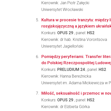
Kierownik: Jan Piotr Załęcki
Uniwersytet Wrocławski
Kultura w procesie tranzytu: między l
rosyjskojęzyczną a językiem ukraińs
Konkurs:
OPUS 29
, panel:
HS2
Kierownik: dr hab. Kristina Vorontsova
Uniwersytet Jagielloński
Pomiędzy peryferiami. Transfer liter
do Polskiej Rzeczpospolitej Ludow
Konkurs:
PRELUDIUM 24
, panel:
HS2
Kierownik: Hanna Bereźnicka
Uniwersytet im. Adama Mickiewicza w 
Miłość, seksualność i przemoc w nowo
Konkurs:
OPUS 29
, panel:
HS2
Kierownik: dr Elżbieta Górka