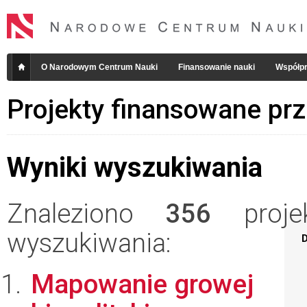
O Narodowym Centrum Nauki
Finansowanie nauki
Współpr
Projekty finansowane pr
Wyniki wyszukiwania
Znaleziono
356
projek
wyszukiwania:
D
Mapowanie growej