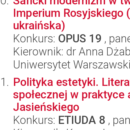
Saficki modernizm w tw
Imperium Rosyjskiego (l
ukraińska)
Konkurs:
OPUS 19
, pan
Kierownik: dr Anna Dża
Uniwersytet Warszawsk
Polityka estetyki. Lite
społecznej w praktyce 
Jasieńskiego
Konkurs:
ETIUDA 8
, pan