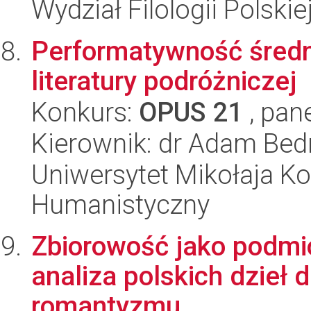
Wydział Filologii Polskie
Performatywność średn
literatury podróżniczej
Konkurs:
OPUS 21
, pan
Kierownik: dr Adam Bed
Uniwersytet Mikołaja Ko
Humanistyczny
Zbiorowość jako podmiot
analiza polskich dzieł
romantyzmu.