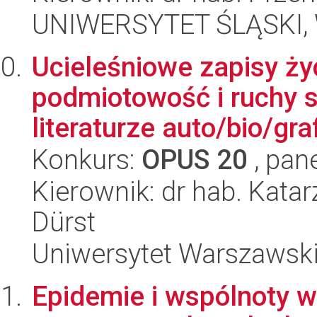
UNIWERSYTET ŚLĄSKI, 
Ucieleśniowe zapisy życ
podmiotowość i ruchy 
literaturze auto/bio/graf
Konkurs:
OPUS 20
, pan
Kierownik: dr hab. Kat
Dürst
Uniwersytet Warszawski,
Epidemie i wspólnoty w