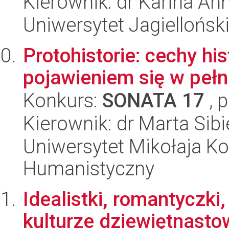
Kierownik: dr Karina An
Uniwersytet Jagielloński
Protohistorie: cechy hi
pojawieniem się w pełn
Konkurs:
SONATA 17
, 
Kierownik: dr Marta Sib
Uniwersytet Mikołaja Ko
Humanistyczny
Idealistki, romantyczki
kulturze dziewiętnasto