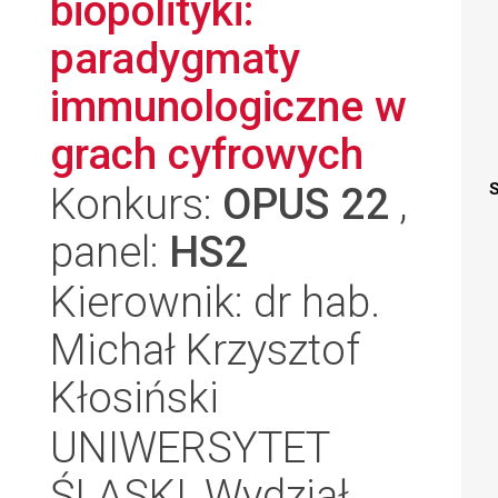
biopolityki:
paradygmaty
immunologiczne w
grach cyfrowych
Konkurs:
OPUS 22
,
S
panel:
HS2
Kierownik: dr hab.
Michał Krzysztof
Kłosiński
UNIWERSYTET
ŚLĄSKI, Wydział