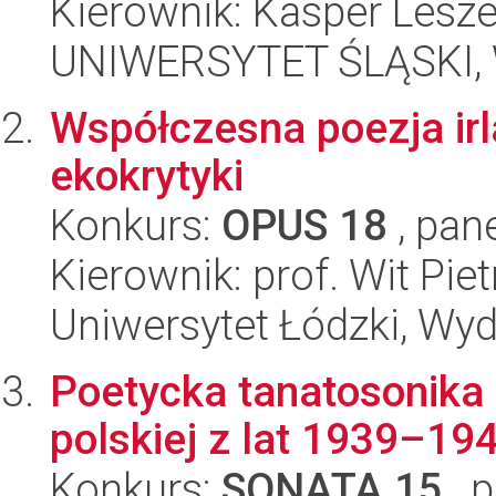
Kierownik: Kasper Lesze
UNIWERSYTET ŚLĄSKI, 
Współczesna poezja ir
ekokrytyki
Konkurs:
OPUS 18
, pan
Kierownik: prof. Wit Pie
Uniwersytet Łódzki, Wydz
Poetycka tanatosonika –
polskiej z lat 1939–19
Konkurs:
SONATA 15
, 