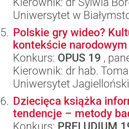
Kierownik: dr Sylwia B
Uniwersytet w Białymsto
Polskie gry wideo? Kult
kontekście narodowym
Konkurs:
OPUS 19
, pan
Kierownik: dr hab. Tom
Uniwersytet Jagielloński
Dziecięca książka info
tendencje – metody ba
Konkurs:
PRELUDIUM 1