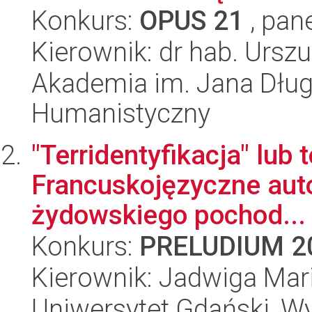
Konkurs:
OPUS 21
, pan
Kierownik: dr hab. Urszu
Akademia im. Jana Dług
Humanistyczny
"Terridentyfikacja" lub
Francuskojęzyczne auto
żydowskiego pochod...
Konkurs:
PRELUDIUM 2
Kierownik: Jadwiga Ma
Uniwersytet Gdański, Wy