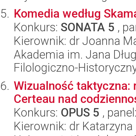
Komedia według Skam
Konkurs:
SONATA 5
, pa
Kierownik: dr Joanna M
Akademia im. Jana Dług
Filologiczno-Historyczn
Wizualność taktyczna: r
Certeau nad codzienno
Konkurs:
OPUS 5
, panel
Kierownik: dr Katarzyna