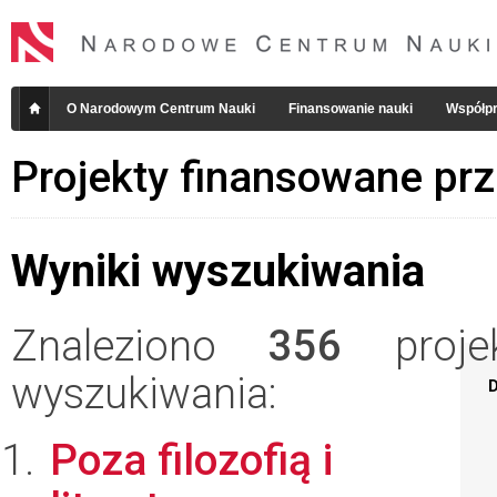
O Narodowym Centrum Nauki
Finansowanie nauki
Współpr
Projekty finansowane pr
Wyniki wyszukiwania
Znaleziono
356
projek
wyszukiwania:
D
Poza filozofią i