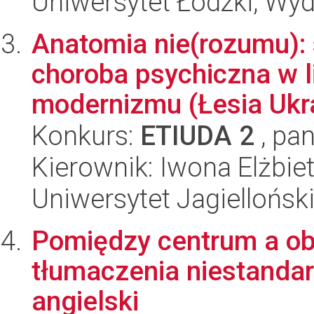
Uniwersytet Łódzki, Wydz
Anatomia nie(rozumu): 
choroba psychiczna w l
modernizmu (Łesia Ukra
Konkurs:
ETIUDA 2
, pan
Kierownik: Iwona Elżbi
Uniwersytet Jagielloński
Pomiędzy centrum a ob
tłumaczenia niestanda
angielski