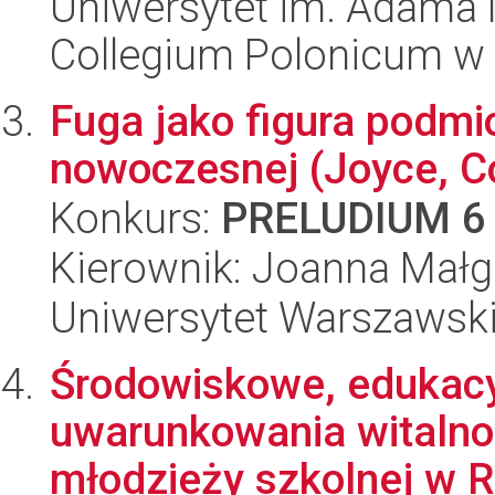
Uniwersytet im. Adama 
Collegium Polonicum w
Fuga jako figura podmio
nowoczesnej (Joyce, Co
Konkurs:
PRELUDIUM 6
Kierownik: Joanna Małg
Uniwersytet Warszawski,
Środowiskowe, edukacy
uwarunkowania witalno
młodzieży szkolnej w Ra