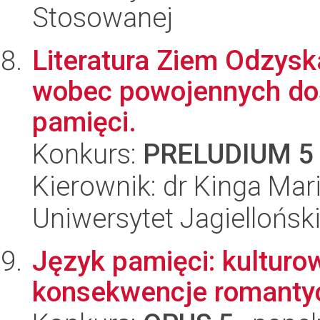
Stosowanej
Literatura Ziem Odzyska
wobec powojennych dośw
pamięci.
Konkurs:
PRELUDIUM 5
Kierownik: dr Kinga Mar
Uniwersytet Jagielloński
Język pamięci: kulturo
konsekwencje romantyc