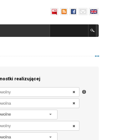
nostki realizującej
owolne
owolna