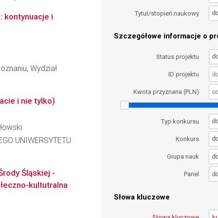
d
Tytuł/stopień naukowy
 kontynuacje i
Szczegółowe informacje o pro
d
Status projektu
oznaniu, Wydział
ID projektu
Kwota przyznana (PLN)
cie i nie tylko)
d
Typ konkursu
ołowski
d
Konkurs
EGO UNIWERSYTETU
d
Grupa nauk
rody Śląskiej -
d
Panel
łeczno-kultutralna
Słowa kluczowe
Słowa kluczowe