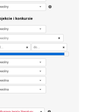
owolny
jekcie i konkursie
owolny
owolny
owolny
owolna
owolna