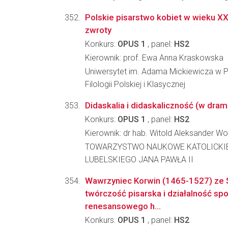
Polskie pisarstwo kobiet w wieku XX:
zwroty
Konkurs:
OPUS 1
, panel:
HS2
Kierownik: prof. Ewa Anna Kraskowska
Uniwersytet im. Adama Mickiewicza w P
Filologii Polskiej i Klasycznej
Didaskalia i didaskaliczność (w drama
Konkurs:
OPUS 1
, panel:
HS2
Kierownik: dr hab. Witold Aleksander W
TOWARZYSTWO NAUKOWE KATOLICKI
LUBELSKIEGO JANA PAWŁA II
Wawrzyniec Korwin (1465-1527) ze Ś
twórczość pisarska i działalność spo
renesansowego h...
Konkurs:
OPUS 1
, panel:
HS2