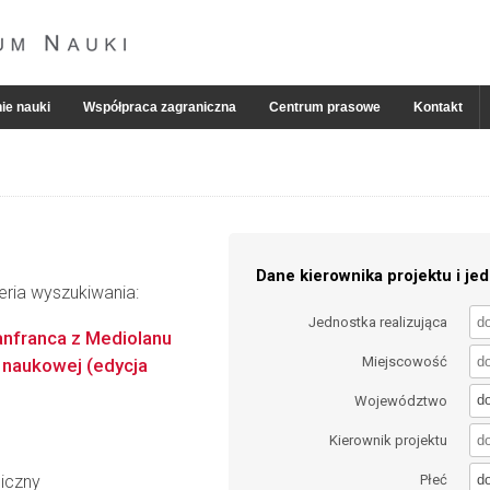
ie nauki
Współpraca zagraniczna
Centrum prasowe
Kontakt
Dane kierownika projektu i jed
eria wyszukiwania:
Jednostka realizująca
anfranca z Mediolanu
Miejscowość
y naukowej (edycja
d
Województwo
Kierownik projektu
d
giczny
Płeć