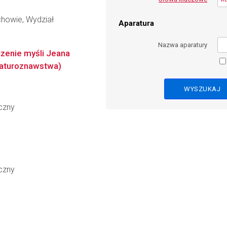
howie, Wydział
Aparatura
Nazwa aparatury
aczenie myśli Jeana
eraturoznawstwa)
czny
czny