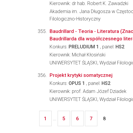
Kierownik: dr hab. Robert K. Zawadzki
Akademia im. Jana Długosza w Częstoc
Filologiczno-Historyczny
Baudrillard - Teoria - Literatura (Zn
Baudrillarda dla współczesnego lit
Konkurs:
PRELUDIUM 1
, panel:
HS2
Kierownik: Michał Kłosiński
UNIWERSYTET ŚLĄSKI, Wydział Filologi
Projekt krytyki somatycznej
Konkurs:
OPUS 1
, panel:
HS2
Kierownik: prof. Adam Józef Dziadek
UNIWERSYTET ŚLĄSKI, Wydział Filologi
1
5
6
7
...
8