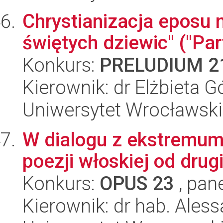
Chrystianizacja eposu 
świętych dziewic" ("Pa
Konkurs:
PRELUDIUM 2
Kierownik: dr Elżbieta G
Uniwersytet Wrocławski,
W dialogu z ekstremum
poezji włoskiej od dru
Konkurs:
OPUS 23
, pan
Kierownik: dr hab. Ales