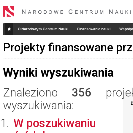
O Narodowym Centrum Nauki
Finansowanie nauki
Współpr
Projekty finansowane pr
Wyniki wyszukiwania
Znaleziono
356
projek
wyszukiwania:
D
W poszukiwaniu