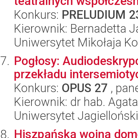
teatralnych współczesn
Konkurs:
PRELUDIUM 2
Kierownik: Bernadetta 
Uniwersytet Mikołaja K
Pogłosy: Audiodeskrypc
przekładu intersemiot
Konkurs:
OPUS 27
, pan
Kierownik: dr hab. Agat
Uniwersytet Jagiellońsk
Hiszpańska wojna domo