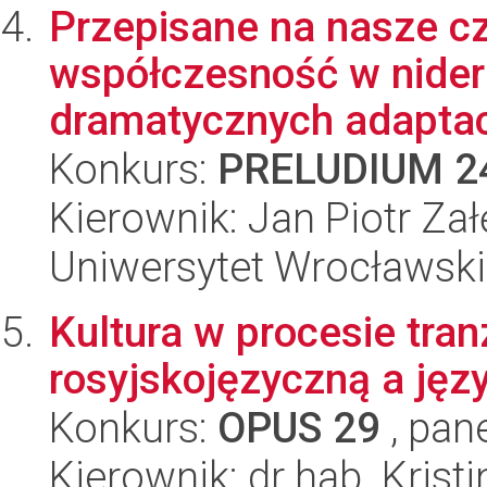
Przepisane na nasze c
współczesność w nider
dramatycznych adaptacja
Konkurs:
PRELUDIUM 2
Kierownik: Jan Piotr Zał
Uniwersytet Wrocławski
Kultura w procesie tran
rosyjskojęzyczną a jęz
Konkurs:
OPUS 29
, pan
Kierownik: dr hab. Krist