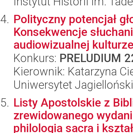
Instytut Historii im. Ta
Polityczny potencjał gł
Konsekwencje słuchania
audiowizualnej kulturz
Konkurs:
PRELUDIUM 2
Kierownik: Katarzyna Ci
Uniwersytet Jagielloński
Listy Apostolskie z Bibli
zrewidowanego wydania
philologia sacra i kształ