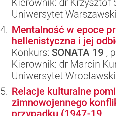
Kierownik: dr Krzysztof
Uniwersytet Warszawski,
Mentalność w epoce prz
hellenistyczna i jej odb
Konkurs:
SONATA 19
, 
Kierownik: dr Marcin Ku
Uniwersytet Wrocławski,
Relacje kulturalne pom
zimnowojennego konflik
przypadku (1947-19...