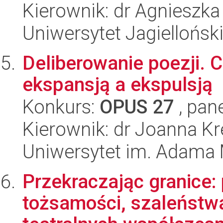
Kierownik: dr Agnieszk
Uniwersytet Jagiellońsk
Deliberowanie poezji.
ekspansją a ekspulsją
Konkurs:
OPUS 27
, pan
Kierownik: dr Joanna K
Uniwersytet im. Adama 
Przekraczając granice
tożsamości, szaleństwa