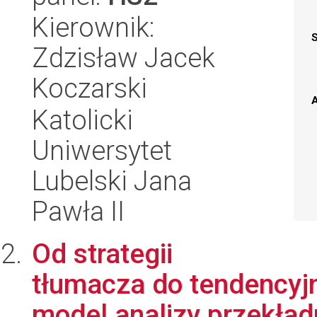
Kierownik:
Zdzisław Jacek
Koczarski
A
Katolicki
Uniwersytet
Lubelski Jana
Pawła II
Od strategii
tłumacza do tendencyjn
model analizy przekład