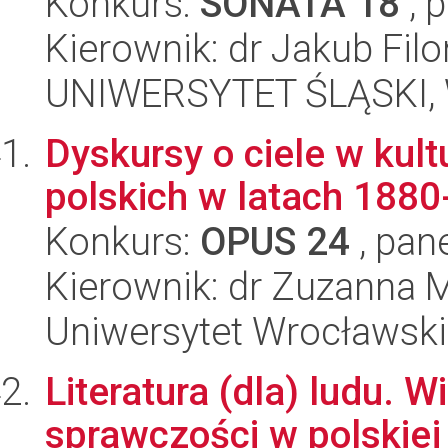
Konkurs:
SONATA 18
, 
Kierownik: dr Jakub Filo
UNIWERSYTET ŚLĄSKI, 
Dyskursy o ciele w kul
polskich w latach 188
Konkurs:
OPUS 24
, pan
Kierownik: dr Zuzanna 
Uniwersytet Wrocławski,
Literatura (dla) ludu. 
sprawczości w polskiej i