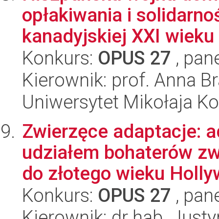
opłakiwania i solidar
kanadyjskiej XXI wieku
Konkurs:
OPUS 27
, pan
Kierownik: prof. Anna B
Uniwersytet Mikołaja K
Zwierzęce adaptacje: a
udziałem bohaterów zw
do złotego wieku Hollyw
Konkurs:
OPUS 27
, pan
Kierownik: dr hab. Jus