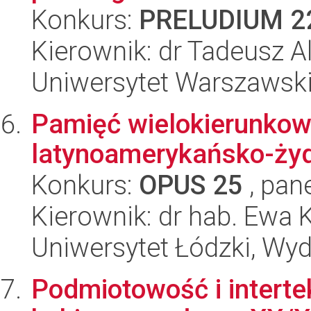
Konkurs:
PRELUDIUM 2
Kierownik: dr Tadeusz A
Uniwersytet Warszawski,
Pamięć wielokierunkowa
latynoamerykańsko-ży
Konkurs:
OPUS 25
, pan
Kierownik: dr hab. Ewa
Uniwersytet Łódzki, Wydz
Podmiotowość i interte