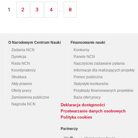
2
3
4
8
1
...
O Narodowym Centrum Nauki
Finansowanie nauki
Zadania NCN
Konkursy
Dyrekcja
Panele NCN
Rada NCN
Najczęściej zadawane pytania
Koordynatorzy
Informacje dla realizujących projekty
Struktura
Pomoc publiczna
Akty prawne
Statystyki konkursów
Oferty pracy
Przykłady finansowanych projektów
Zamówienia publiczne
Baza ofert pracy
Nagroda NCN
Deklaracja dostępności
Przetwarzanie danych osobowych
Polityka cookies
Partnerzy