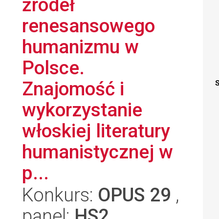
źródeł
renesansowego
humanizmu w
Polsce.
Znajomość i
S
wykorzystanie
włoskiej literatury
humanistycznej w
p...
Konkurs:
OPUS 29
,
panel:
HS2