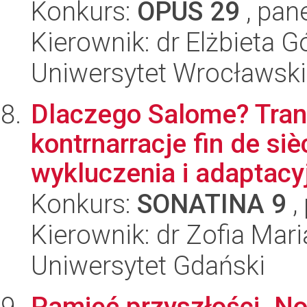
Konkurs:
OPUS 29
, pan
Kierownik: dr Elżbieta G
Uniwersytet Wrocławski
Dlaczego Salome? Trans
kontrnarracje fin de si
wykluczenia i adaptacyj
Konkurs:
SONATINA 9
,
Kierownik: dr Zofia Mari
Uniwersytet Gdański
Pamięć przyszłości. N