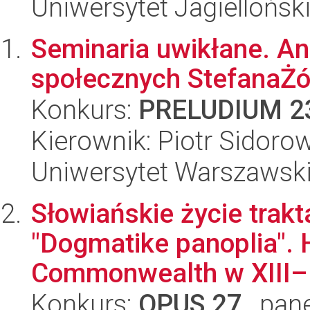
Uniwersytet Jagiellońsk
Seminaria uwikłane. Ana
społecznych StefanaŻó
Konkurs:
PRELUDIUM 2
Kierownik: Piotr Sidoro
Uniwersytet Warszawsk
Słowiańskie życie trak
"Dogmatike panoplia". 
Commonwealth w XIII–.
Konkurs:
OPUS 27
, pan