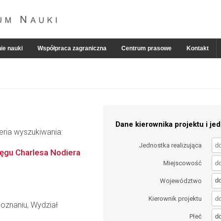
ie nauki
Współpraca zagraniczna
Centrum prasowe
Kontakt
Dane kierownika projektu i jed
eria wyszukiwania:
Jednostka realizująca
ęgu Charlesa Nodiera
Miejscowość
d
Województwo
Kierownik projektu
oznaniu, Wydział
d
Płeć