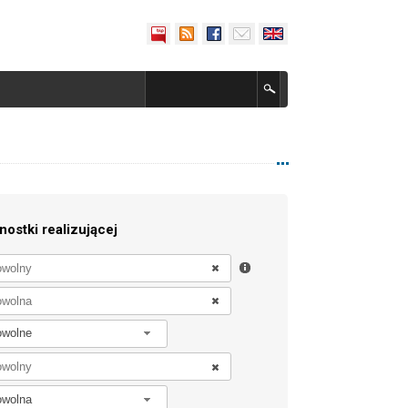
nostki realizującej
owolne
owolna