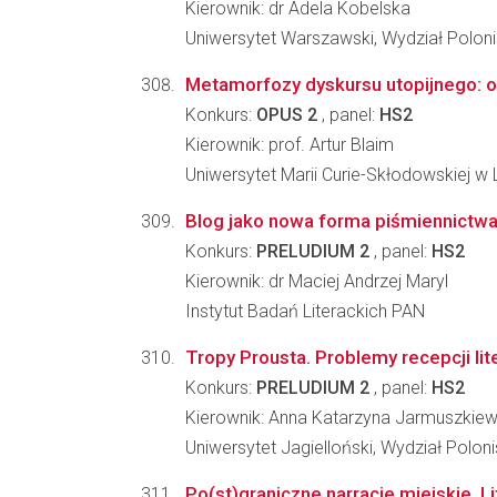
Kierownik: dr Adela Kobelska
Uniwersytet Warszawski, Wydział Poloni
Metamorfozy dyskursu utopijnego: o
Konkurs:
OPUS 2
, panel:
HS2
Kierownik: prof. Artur Blaim
Uniwersytet Marii Curie-Skłodowskiej w 
Blog jako nowa forma piśmiennictw
Konkurs:
PRELUDIUM 2
, panel:
HS2
Kierownik: dr Maciej Andrzej Maryl
Instytut Badań Literackich PAN
Tropy Prousta. Problemy recepcji lite
Konkurs:
PRELUDIUM 2
, panel:
HS2
Kierownik: Anna Katarzyna Jarmuszkiew
Uniwersytet Jagielloński, Wydział Poloni
Po(st)graniczne narracje miejskie. L