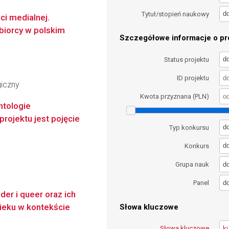
d
Tytuł/stopień naukowy
ci medialnej.
dbiorcy w polskim
Szczegółowe informacje o pro
d
Status projektu
ID projektu
giczny
Kwota przyznana (PLN)
ntologie
ojektu jest pojęcie
d
Typ konkursu
d
Konkurs
d
Grupa nauk
d
Panel
er i queer oraz ich
wieku w kontekście
Słowa kluczowe
Słowa kluczowe