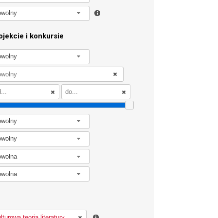
owolny
jekcie i konkursie
owolny
owolny
owolny
owolna
owolna