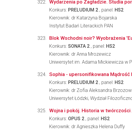
Wydarzenia po Zagładzie. Studia por
Konkurs:
PRELUDIUM 2
, panel:
HS2
Kierownik: dr Katarzyna Bojarska
Instytut Badań Literackich PAN
Blok Wschodni noir? Wyobrażenia 'Eu
Konkurs:
SONATA 2
, panel:
HS2
Kierownik: dr Anna Mrozewicz
Uniwersytet im. Adama Mickiewicza w Poz
Sophia - upersonifikowana Mądrość B
Konkurs:
PRELUDIUM 2
, panel:
HS2
Kierownik: dr Zofia Aleksandra Brzozo
Uniwersytet Łódzki, Wydział Filozoficzn
Wojna i pokój. Historia w twórczości
Konkurs:
OPUS 2
, panel:
HS2
Kierownik: dr Agnieszka Helena Duffy