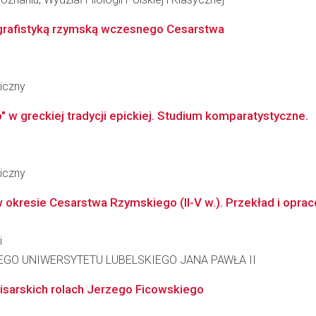
biografistyką rzymską wczesnego Cesarstwa
iczny
" w greckiej tradycji epickiej. Studium komparatystyczne.
iczny
w okresie Cesarstwa Rzymskiego (II-V w.). Przekład i opraco
i
GO UNIWERSYTETU LUBELSKIEGO JANA PAWŁA II
o pisarskich rolach Jerzego Ficowskiego