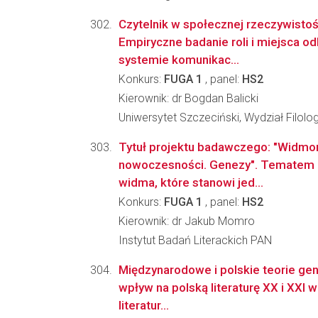
Czytelnik w społecznej rzeczywistoś
Empiryczne badanie roli i miejsca o
systemie komunikac...
Konkurs:
FUGA 1
, panel:
HS2
Kierownik: dr Bogdan Balicki
Uniwersytet Szczeciński, Wydział Filolo
Tytuł projektu badawczego: "Widmo
nowoczesności. Genezy". Tematem pr
widma, które stanowi jed...
Konkurs:
FUGA 1
, panel:
HS2
Kierownik: dr Jakub Momro
Instytut Badań Literackich PAN
Międzynarodowe i polskie teorie gend
wpływ na polską literaturę XX i XXI 
literatur...