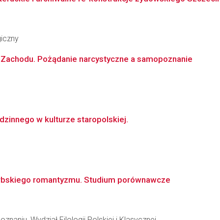
giczny
e Zachodu. Pożądanie narcystyczne a samopoznanie
dzinnego w kulturze staropolskiej.
i serbskiego romantyzmu. Studium porównawcze
naniu, Wydział Filologii Polskiej i Klasycznej