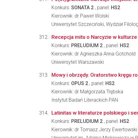
Konkurs:
SONATA 2
, panel:
HS2
Kierownik: dr Paweł Wolski
Uniwersytet Szczeciński, Wydział Filolo
Recepcja mitu o Narcyzie w kulturz
Konkurs:
PRELUDIUM 2
, panel:
HS2
Kierownik: dr Agnieszka Anna Gotchold
Uniwersytet Warszawski
Mowy i obrzędy. Oratorstwo kręgu ro
Konkurs:
OPUS 2
, panel:
HS2
Kierownik: dr Małgorzata Trębska
Instytut Badań Literackich PAN
Latinitas w literaturze polskiego 
Konkurs:
PRELUDIUM 2
, panel:
HS2
Kierownik: dr Tomasz Jerzy Ewertowski
Uniwersytet im. Adama Mickiewicza w Poz