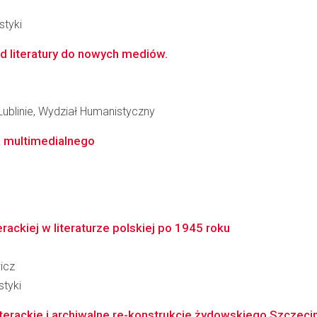
styki
d literatury do nowych mediów.
Lublinie, Wydział Humanistyczny
a multimedialnego
rackiej w literaturze polskiej po 1945 roku
icz
styki
iterackie i archiwalne re-konstrukcje żydowskiego Szczeci