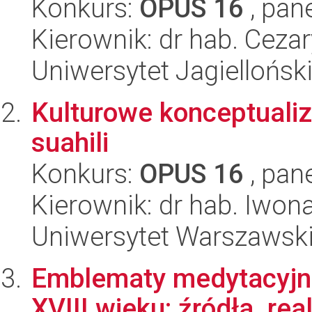
Konkurs:
OPUS 16
, pan
Kierownik: dr hab. Ceza
Uniwersytet Jagielloński
Kulturowe konceptualiza
suahili
Konkurs:
OPUS 16
, pan
Kierownik: dr hab. Iwon
Uniwersytet Warszawski,
Emblematy medytacyjne
XVIII wieku: źródła, real