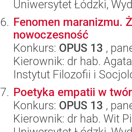
Uniwersytet Łódzki, Wydz
Fenomen maranizmu. Żyd
nowoczesność
Konkurs:
OPUS 13
, pan
Kierownik: dr hab. Agata
Instytut Filozofii i Socj
Poetyka empatii w twó
Konkurs:
OPUS 13
, pan
Kierownik: dr hab. Wit P
Uniwersytet Łódzki, Wydz