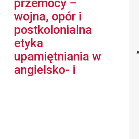
przemocy –
wojna, opór i
postkolonialna
etyka
upamiętniania w
S
angielsko- i