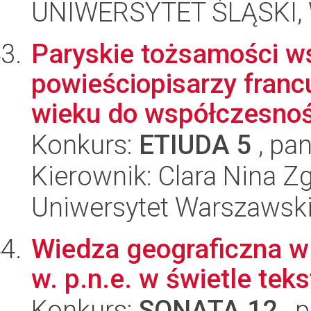
UNIWERSYTET ŚLĄSKI, 
Paryskie tożsamości w
powieściopisarzy franc
wieku do współczesnoś
Konkurs:
ETIUDA 5
, pan
Kierownik: Clara Nina Z
Uniwersytet Warszawski,
Wiedza geograficzna w A
w. p.n.e. w świetle tek
Konkurs:
SONATA 12
, 