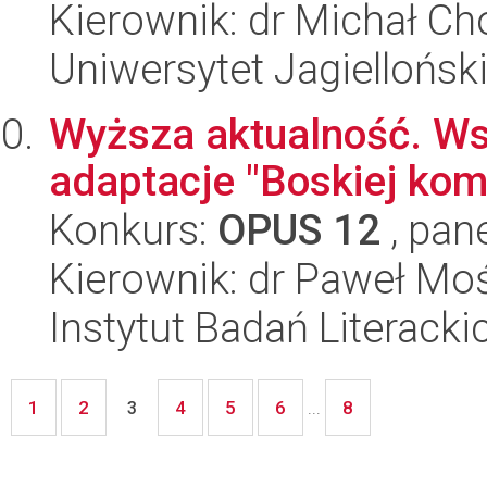
Kierownik: dr Michał Ch
Uniwersytet Jagielloński
Wyższa aktualność. Ws
adaptacje "Boskiej kom
Konkurs:
OPUS 12
, pan
Kierownik: dr Paweł Moś
Instytut Badań Literack
1
2
4
5
6
8
3
...