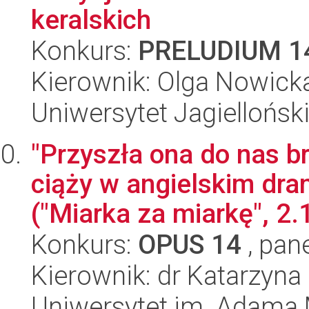
keralskich
Konkurs:
PRELUDIUM 1
Kierownik: Olga Nowick
Uniwersytet Jagielloński
"Przyszła ona do nas b
ciąży w angielskim d
("Miarka za miarkę", 2.1
Konkurs:
OPUS 14
, pan
Kierownik: dr Katarzyna
Uniwersytet im. Adama 