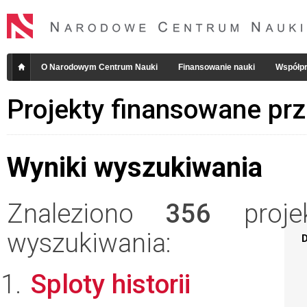
O Narodowym Centrum Nauki
Finansowanie nauki
Współpr
Projekty finansowane pr
Wyniki wyszukiwania
Znaleziono
356
projek
wyszukiwania:
D
Sploty historii