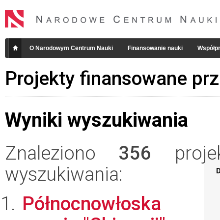
O Narodowym Centrum Nauki
Finansowanie nauki
Współpr
Projekty finansowane pr
Wyniki wyszukiwania
Znaleziono
356
projek
wyszukiwania:
D
Północnowłoska