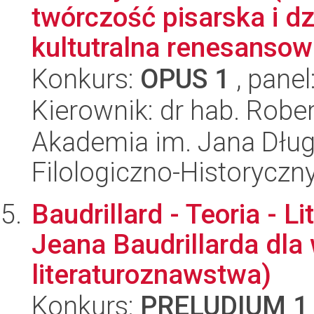
twórczość pisarska i d
kultutralna renesansow
Konkurs:
OPUS 1
, panel
Kierownik: dr hab. Robe
Akademia im. Jana Dług
Filologiczno-Historyczn
Baudrillard - Teoria - L
Jeana Baudrillarda dl
literaturoznawstwa)
Konkurs:
PRELUDIUM 1