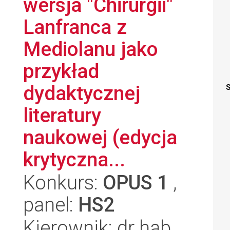
wersja "Chirurgii"
Lanfranca z
Mediolanu jako
przykład
dydaktycznej
S
literatury
naukowej (edycja
krytyczna...
Konkurs:
OPUS 1
,
panel:
HS2
Kierownik: dr hab.