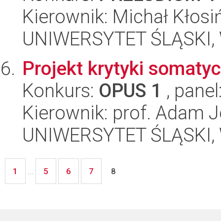
Kierownik: Michał Kłosi
UNIWERSYTET ŚLĄSKI, W
Projekt krytyki somaty
Konkurs:
OPUS 1
, panel
Kierownik: prof. Adam J
UNIWERSYTET ŚLĄSKI, W
1
5
6
7
...
8