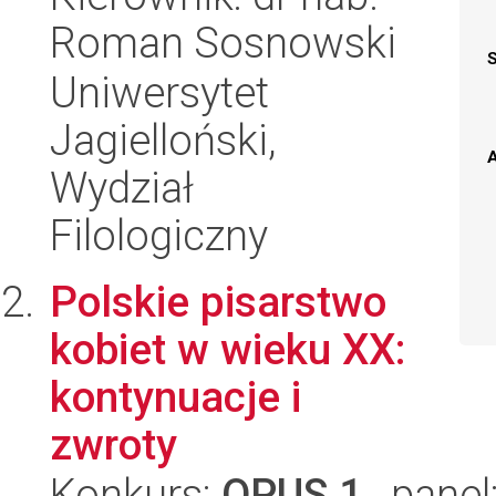
Roman Sosnowski
Uniwersytet
Jagielloński,
A
Wydział
Filologiczny
Polskie pisarstwo
kobiet w wieku XX:
kontynuacje i
zwroty
Konkurs:
OPUS 1
, panel