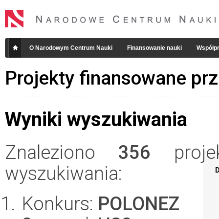
O Narodowym Centrum Nauki
Finansowanie nauki
Współpr
Projekty finansowane pr
Wyniki wyszukiwania
Znaleziono
356
projek
wyszukiwania:
D
Konkurs:
POLONEZ