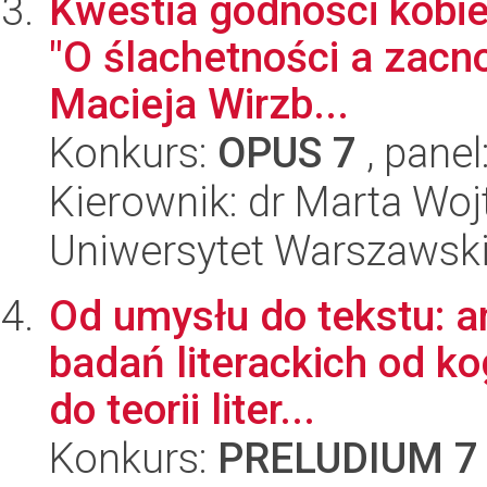
Kwestia godności kobiec
"O ślachetności a zacno
Macieja Wirzb...
Konkurs:
OPUS 7
, panel
Kierownik: dr Marta W
Uniwersytet Warszawski,
Od umysłu do tekstu: ana
badań literackich od ko
do teorii liter...
Konkurs:
PRELUDIUM 7