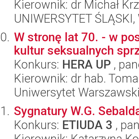
Kierownik: dr Michał Kr
UNIWERSYTET ŚLĄSKI, 
W stronę lat 70. - w p
kultur seksualnych spr
Konkurs:
HERA UP
, pan
Kierownik: dr hab. Toma
Uniwersytet Warszawsk
Sygnatury W.G. Sebalda
Konkurs:
ETIUDA 3
, pan
Kierownik: Katarzyna Ko