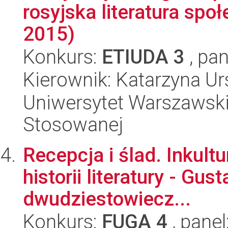
rosyjska literatura sp
2015)
Konkurs:
ETIUDA 3
, pan
Kierownik: Katarzyna 
Uniwersytet Warszawski,
Stosowanej
Recepcja i ślad. Inkult
historii literatury - G
dwudziestowiecz...
Konkurs:
FUGA 4
, panel