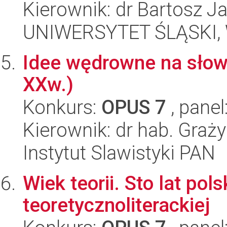
Kierownik: dr Bartosz J
UNIWERSYTET ŚLĄSKI, W
Idee wędrowne na słowi
XXw.)
Konkurs:
OPUS 7
, panel
Kierownik: dr hab. Gra
Instytut Slawistyki PAN
Wiek teorii. Sto lat pols
teoretycznoliterackiej