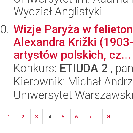
Wydział Anglistyki
Wizje Paryża w felieto
Alexandra Križki (1903
artystów polskich, cz...
Konkurs:
ETIUDA 2
, pan
Kierownik: Michał Andrz
Uniwersytet Warszawski,
1
2
3
5
6
7
8
4
...