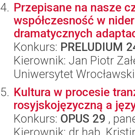
Przepisane na nasze c
współczesność w nider
dramatycznych adaptacja
Konkurs:
PRELUDIUM 2
Kierownik: Jan Piotr Zał
Uniwersytet Wrocławski
Kultura w procesie tran
rosyjskojęzyczną a jęz
Konkurs:
OPUS 29
, pan
Kierownik: dr hab. Krist