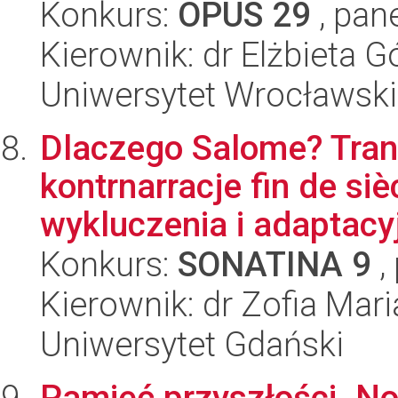
Konkurs:
OPUS 29
, pan
Kierownik: dr Elżbieta G
Uniwersytet Wrocławski
Dlaczego Salome? Trans
kontrnarracje fin de si
wykluczenia i adaptacyj
Konkurs:
SONATINA 9
,
Kierownik: dr Zofia Mari
Uniwersytet Gdański
Pamięć przyszłości. N