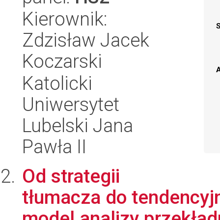
Kierownik:
Zdzisław Jacek
Koczarski
A
Katolicki
Uniwersytet
Lubelski Jana
Pawła II
Od strategii
tłumacza do tendencyjn
model analizy przekład