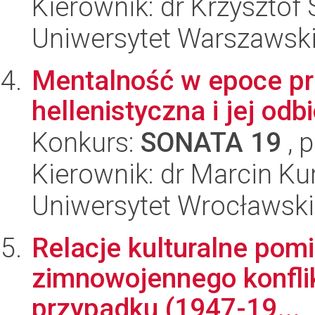
Kierownik: dr Krzysztof
Uniwersytet Warszawski,
Mentalność w epoce prz
hellenistyczna i jej odb
Konkurs:
SONATA 19
, 
Kierownik: dr Marcin Ku
Uniwersytet Wrocławski,
Relacje kulturalne pom
zimnowojennego konflik
przypadku (1947-19...