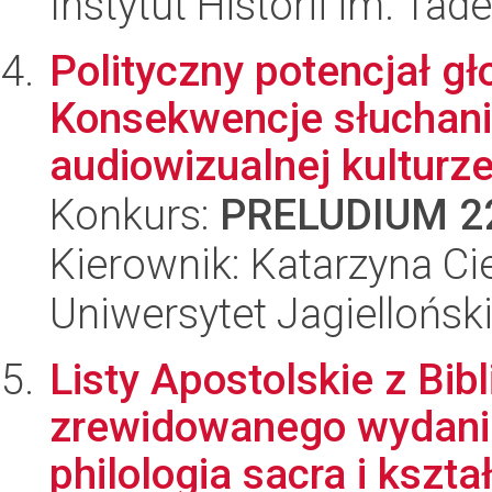
Instytut Historii im. Ta
Polityczny potencjał gł
Konsekwencje słuchania
audiowizualnej kulturz
Konkurs:
PRELUDIUM 2
Kierownik: Katarzyna Ci
Uniwersytet Jagielloński
Listy Apostolskie z Bibli
zrewidowanego wydania
philologia sacra i kształ