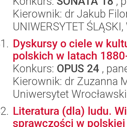
Konkurs:
SONATA 18
, 
Kierownik: dr Jakub Filo
UNIWERSYTET ŚLĄSKI, 
Dyskursy o ciele w kul
polskich w latach 188
Konkurs:
OPUS 24
, pan
Kierownik: dr Zuzanna 
Uniwersytet Wrocławski,
Literatura (dla) ludu. 
sprawczości w polskiej i