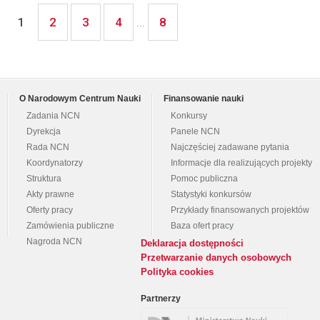
2
3
4
8
1
...
O Narodowym Centrum Nauki
Finansowanie nauki
Zadania NCN
Konkursy
Dyrekcja
Panele NCN
Rada NCN
Najczęściej zadawane pytania
Koordynatorzy
Informacje dla realizujących projekty
Struktura
Pomoc publiczna
Akty prawne
Statystyki konkursów
Oferty pracy
Przykłady finansowanych projektów
Zamówienia publiczne
Baza ofert pracy
Nagroda NCN
Deklaracja dostępności
Przetwarzanie danych osobowych
Polityka cookies
Partnerzy