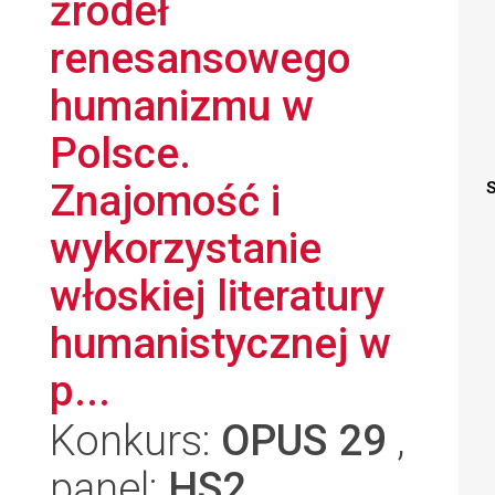
źródeł
renesansowego
humanizmu w
Polsce.
Znajomość i
S
wykorzystanie
włoskiej literatury
humanistycznej w
p...
Konkurs:
OPUS 29
,
panel:
HS2