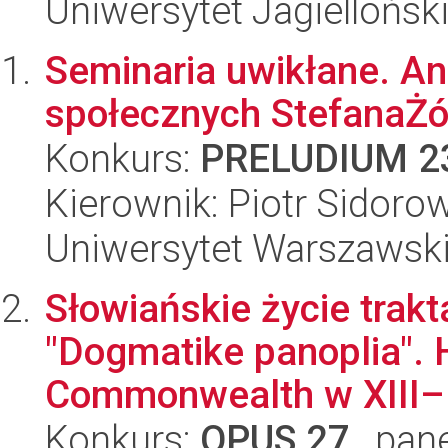
Uniwersytet Jagiellońsk
Seminaria uwikłane. Ana
społecznych StefanaŻó
Konkurs:
PRELUDIUM 2
Kierownik: Piotr Sidoro
Uniwersytet Warszawsk
Słowiańskie życie trak
"Dogmatike panoplia". 
Commonwealth w XIII–.
Konkurs:
OPUS 27
, pan