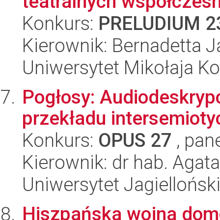
teatralnych współczesn
Konkurs:
PRELUDIUM 2
Kierownik: Bernadetta 
Uniwersytet Mikołaja K
Pogłosy: Audiodeskrypc
przekładu intersemiot
Konkurs:
OPUS 27
, pan
Kierownik: dr hab. Agat
Uniwersytet Jagiellońsk
Hiszpańska wojna domo