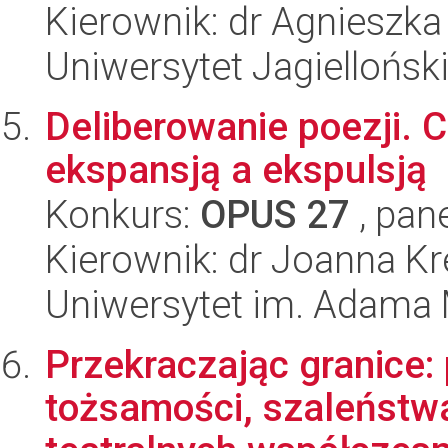
Kierownik: dr Agnieszk
Uniwersytet Jagiellońsk
Deliberowanie poezji.
ekspansją a ekspulsją
Konkurs:
OPUS 27
, pan
Kierownik: dr Joanna K
Uniwersytet im. Adama 
Przekraczając granice
tożsamości, szaleństwa