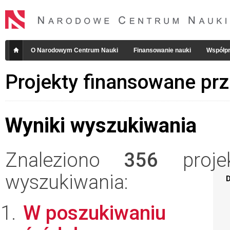
O Narodowym Centrum Nauki
Finansowanie nauki
Współpr
Projekty finansowane pr
Wyniki wyszukiwania
Znaleziono
356
projek
wyszukiwania:
D
W poszukiwaniu