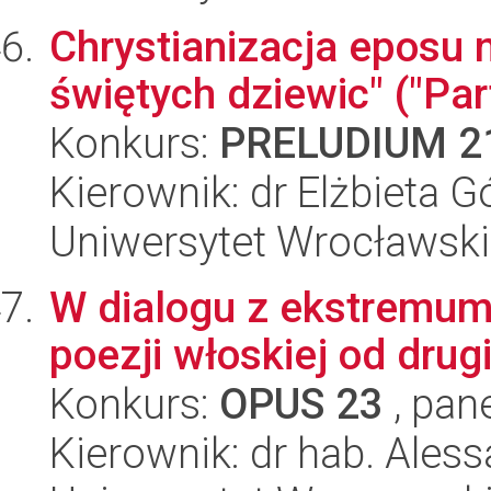
Chrystianizacja eposu 
świętych dziewic" ("Pa
Konkurs:
PRELUDIUM 2
Kierownik: dr Elżbieta G
Uniwersytet Wrocławski,
W dialogu z ekstremum
poezji włoskiej od dru
Konkurs:
OPUS 23
, pan
Kierownik: dr hab. Ales