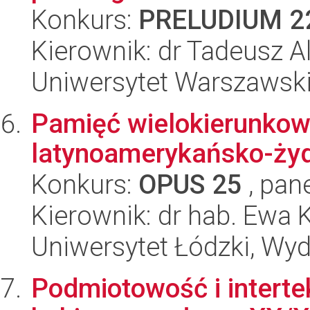
Konkurs:
PRELUDIUM 2
Kierownik: dr Tadeusz A
Uniwersytet Warszawski,
Pamięć wielokierunkowa
latynoamerykańsko-ży
Konkurs:
OPUS 25
, pan
Kierownik: dr hab. Ewa
Uniwersytet Łódzki, Wydz
Podmiotowość i interte