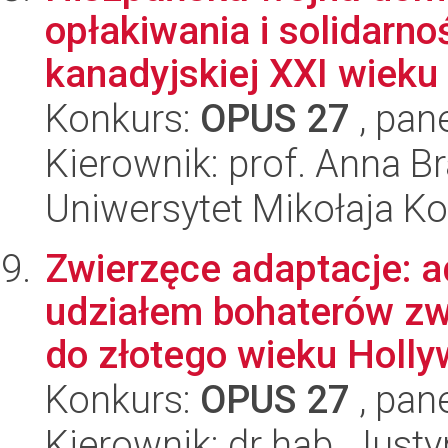
opłakiwania i solidar
kanadyjskiej XXI wieku
Konkurs:
OPUS 27
, pan
Kierownik: prof. Anna B
Uniwersytet Mikołaja K
Zwierzęce adaptacje: a
udziałem bohaterów zw
do złotego wieku Hollyw
Konkurs:
OPUS 27
, pan
Kierownik: dr hab. Jus