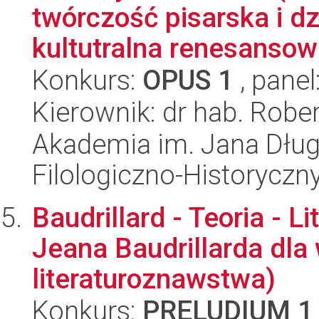
twórczość pisarska i d
kultutralna renesansow
Konkurs:
OPUS 1
, panel
Kierownik: dr hab. Robe
Akademia im. Jana Dług
Filologiczno-Historyczn
Baudrillard - Teoria - L
Jeana Baudrillarda dl
literaturoznawstwa)
Konkurs:
PRELUDIUM 1