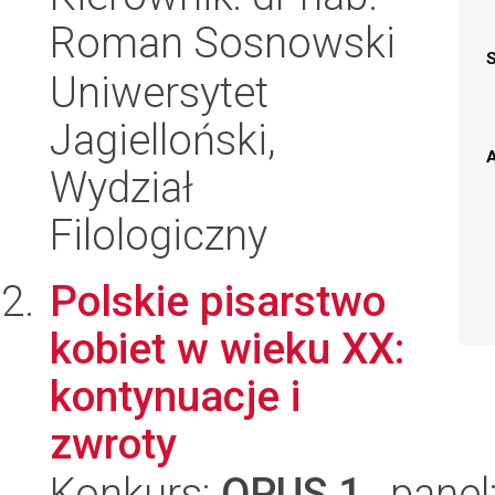
Roman Sosnowski
Uniwersytet
Jagielloński,
A
Wydział
Filologiczny
Polskie pisarstwo
kobiet w wieku XX:
kontynuacje i
zwroty
Konkurs:
OPUS 1
, panel