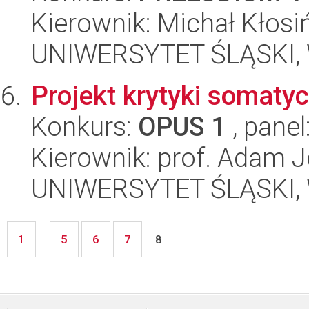
Kierownik: Michał Kłosi
UNIWERSYTET ŚLĄSKI, W
Projekt krytyki somaty
Konkurs:
OPUS 1
, panel
Kierownik: prof. Adam J
UNIWERSYTET ŚLĄSKI, W
1
5
6
7
...
8