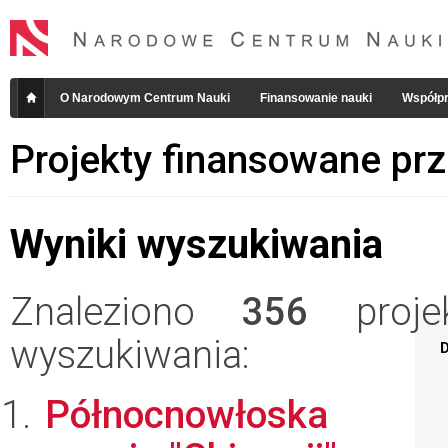
O Narodowym Centrum Nauki
Finansowanie nauki
Współpr
Projekty finansowane pr
Wyniki wyszukiwania
Znaleziono
356
projek
wyszukiwania:
D
Północnowłoska