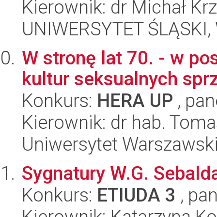
Kierownik: dr Michał Kr
UNIWERSYTET ŚLĄSKI, 
W stronę lat 70. - w p
kultur seksualnych spr
Konkurs:
HERA UP
, pan
Kierownik: dr hab. Toma
Uniwersytet Warszawsk
Sygnatury W.G. Sebalda
Konkurs:
ETIUDA 3
, pan
Kierownik: Katarzyna Ko