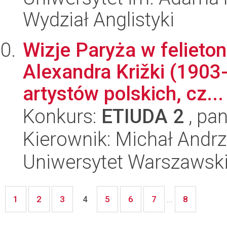
Wydział Anglistyki
Wizje Paryża w felieto
Alexandra Križki (1903
artystów polskich, cz...
Konkurs:
ETIUDA 2
, pan
Kierownik: Michał Andrz
Uniwersytet Warszawski,
1
2
3
5
6
7
8
4
...