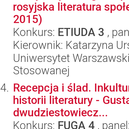
rosyjska literatura sp
2015)
Konkurs:
ETIUDA 3
, pan
Kierownik: Katarzyna 
Uniwersytet Warszawski,
Stosowanej
Recepcja i ślad. Inkult
historii literatury - G
dwudziestowiecz...
Konkurs:
FUGA 4
, panel