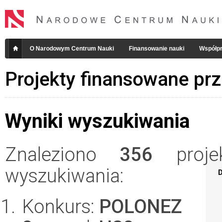
O Narodowym Centrum Nauki
Finansowanie nauki
Współpr
Projekty finansowane pr
Wyniki wyszukiwania
Znaleziono
356
projek
wyszukiwania:
D
Konkurs:
POLONEZ