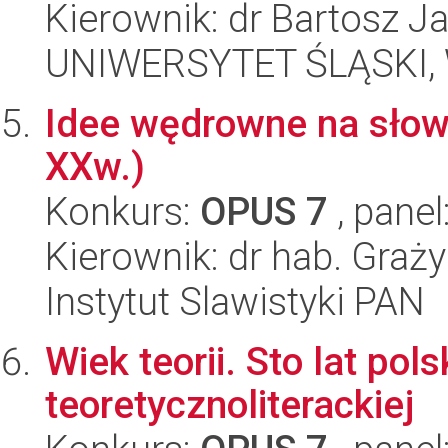
Kierownik: dr Bartosz J
UNIWERSYTET ŚLĄSKI, W
Idee wędrowne na słowi
XXw.)
Konkurs:
OPUS 7
, panel
Kierownik: dr hab. Gra
Instytut Slawistyki PAN
Wiek teorii. Sto lat pols
teoretycznoliterackiej