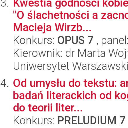
Kwestia godności kobiec
"O ślachetności a zacno
Macieja Wirzb...
Konkurs:
OPUS 7
, panel
Kierownik: dr Marta W
Uniwersytet Warszawski,
Od umysłu do tekstu: ana
badań literackich od ko
do teorii liter...
Konkurs:
PRELUDIUM 7