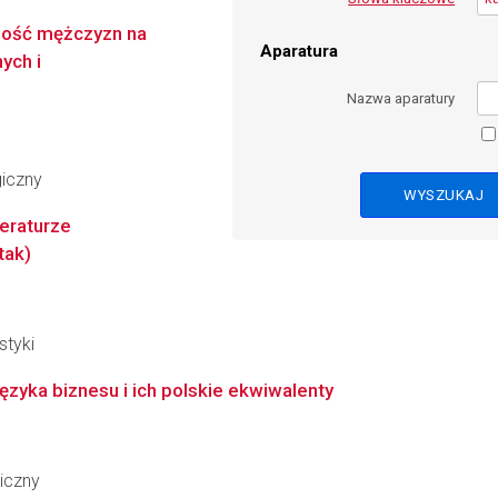
lność mężczyzn na
Aparatura
ych i
Nazwa aparatury
giczny
teraturze
tak)
styki
ęzyka biznesu i ich polskie ekwiwalenty
iczny