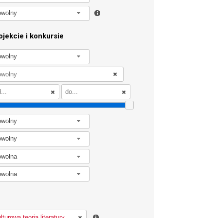
owolny
jekcie i konkursie
owolny
owolny
owolny
owolna
owolna