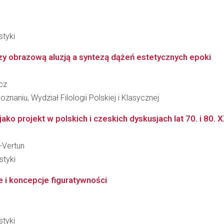
styki
dzy obrazową aluzją a syntezą dążeń estetycznych epoki
cz
naniu, Wydział Filologii Polskiej i Klasycznej
ako projekt w polskich i czeskich dyskusjach lat 70. i 80. 
-Vertun
styki
 i koncepcje figuratywności
styki