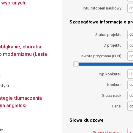
a wybranych
d
Tytuł/stopień naukowy
Szczegółowe informacje o pro
d
Status projektu
ID projektu
obłąkanie, choroba
go modernizmu (Łesia
Kwota przyznana (PLN)
d
Typ konkursu
a
d
Konkurs
styki
d
Grupa nauk
ategie tłumaczenia
na angielski
d
Panel
Słowa kluczowe
ny
Słowa kluczowe