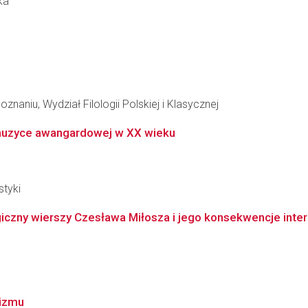
ka
naniu, Wydział Filologii Polskiej i Klasycznej
i muzyce awangardowej w XX wieku
styki
giczny wierszy Czesława Miłosza i jego konsekwencje inte
nizmu