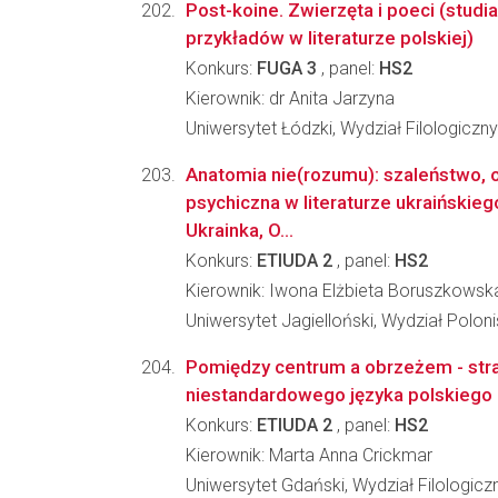
Post-koine. Zwierzęta i poeci (studi
przykładów w literaturze polskiej)
Konkurs:
FUGA 3
, panel:
HS2
Kierownik: dr Anita Jarzyna
Uniwersytet Łódzki, Wydział Filologiczny
Anatomia nie(rozumu): szaleństwo, 
psychiczna w literaturze ukraińskie
Ukrainka, O...
Konkurs:
ETIUDA 2
, panel:
HS2
Kierownik: Iwona Elżbieta Boruszkowsk
Uniwersytet Jagielloński, Wydział Poloni
Pomiędzy centrum a obrzeżem - str
niestandardowego języka polskiego 
Konkurs:
ETIUDA 2
, panel:
HS2
Kierownik: Marta Anna Crickmar
Uniwersytet Gdański, Wydział Filologicz