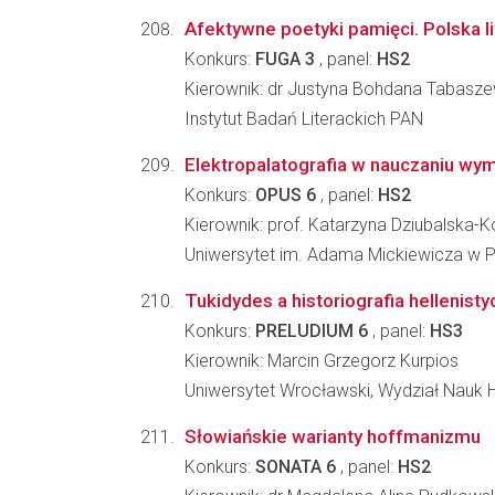
Afektywne poetyki pamięci. Polska l
Konkurs:
FUGA 3
, panel:
HS2
Kierownik: dr Justyna Bohdana Tabasz
Instytut Badań Literackich PAN
Elektropalatografia w nauczaniu wym
Konkurs:
OPUS 6
, panel:
HS2
Kierownik: prof. Katarzyna Dziubalska-
Uniwersytet im. Adama Mickiewicza w Po
Tukidydes a historiografia hellenisty
Konkurs:
PRELUDIUM 6
, panel:
HS3
Kierownik: Marcin Grzegorz Kurpios
Uniwersytet Wrocławski, Wydział Nauk 
Słowiańskie warianty hoffmanizmu
Konkurs:
SONATA 6
, panel:
HS2