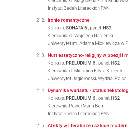
Kierownik: dr Magdalena Alina Rudkows
Instytut Badań Literackich PAN
Ironie romantyczne
Konkurs:
SONATA 6
, panel:
HS2
Kierownik: dr Wojciech Hamerski
Uniwersytet im. Adama Mickiewicza w Poz
Nurt estetyczno-religijny w poezji 
Konkurs:
PRELUDIUM 6
, panel:
HS2
Kierownik: dr Michalina Edyta Kmiecik
Uniwersytet Jagielloński, Wydział Poloni
Dynamika wariantu - status tekstolo
Konkurs:
PRELUDIUM 6
, panel:
HS2
Kierownik: Paweł Maria Bem
Instytut Badań Literackich PAN
Afekty w literaturze i sztuce moder