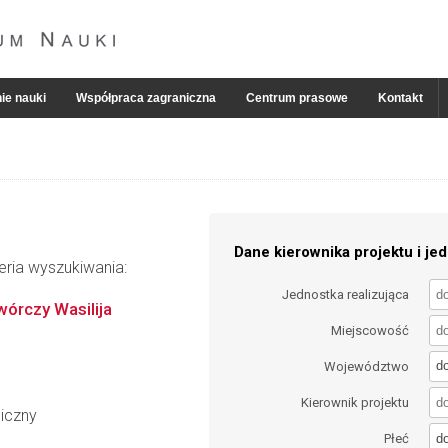
ie nauki
Współpraca zagraniczna
Centrum prasowe
Kontakt
Dane kierownika projektu i jed
eria wyszukiwania:
Jednostka realizująca
twórczy Wasilija
Miejscowość
d
Województwo
Kierownik projektu
giczny
d
Płeć