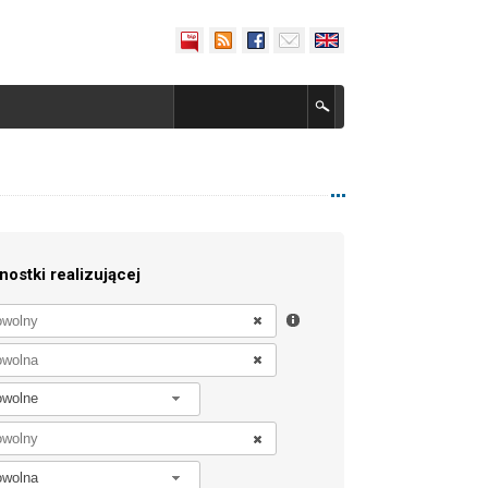
nostki realizującej
owolne
owolna