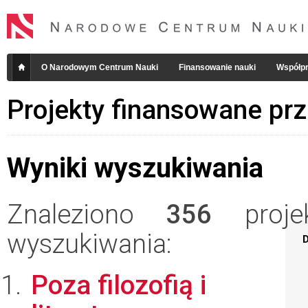
O Narodowym Centrum Nauki
Finansowanie nauki
Współpr
Projekty finansowane pr
Wyniki wyszukiwania
Znaleziono
356
projek
wyszukiwania:
D
Poza filozofią i