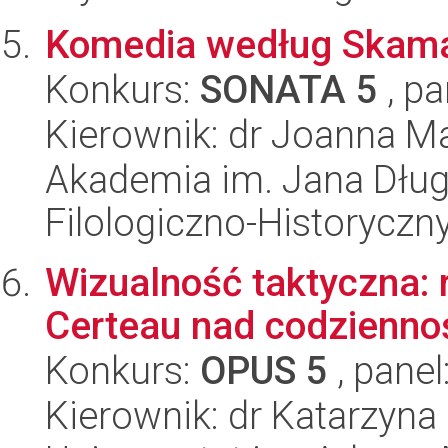
Komedia według Skam
Konkurs:
SONATA 5
, pa
Kierownik: dr Joanna M
Akademia im. Jana Dług
Filologiczno-Historyczn
Wizualność taktyczna: r
Certeau nad codzienno
Konkurs:
OPUS 5
, panel
Kierownik: dr Katarzyna