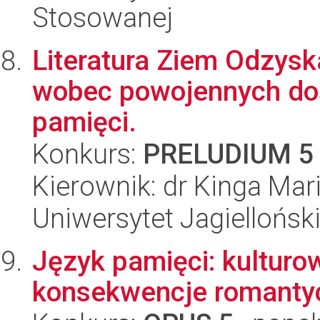
Stosowanej
Literatura Ziem Odzyska
wobec powojennych dośw
pamięci.
Konkurs:
PRELUDIUM 5
Kierownik: dr Kinga Mar
Uniwersytet Jagielloński
Język pamięci: kulturo
konsekwencje romantyc