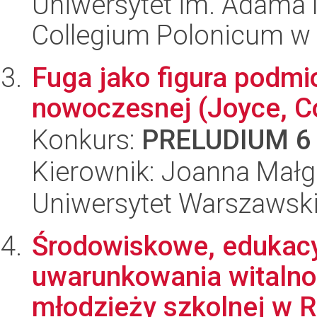
Uniwersytet im. Adama 
Collegium Polonicum w
Fuga jako figura podmio
nowoczesnej (Joyce, Co
Konkurs:
PRELUDIUM 6
Kierownik: Joanna Małg
Uniwersytet Warszawski,
Środowiskowe, edukacy
uwarunkowania witalno
młodzieży szkolnej w Ra