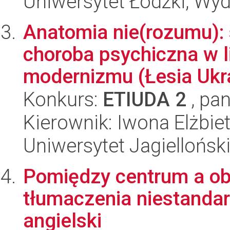
Uniwersytet Łódzki, Wydz
Anatomia nie(rozumu): 
choroba psychiczna w l
modernizmu (Łesia Ukra
Konkurs:
ETIUDA 2
, pan
Kierownik: Iwona Elżbi
Uniwersytet Jagielloński
Pomiędzy centrum a ob
tłumaczenia niestanda
angielski