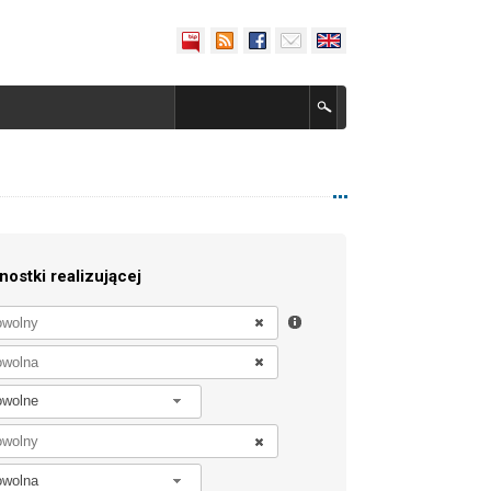
nostki realizującej
owolne
owolna