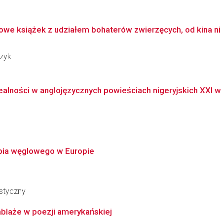
owe książek z udziałem bohaterów zwierzęcych, od kina n
czyk
alności w anglojęzycznych powieściach nigeryjskich XXI w
ębia węglowego w Europie
styczny
blaże w poezji amerykańskiej