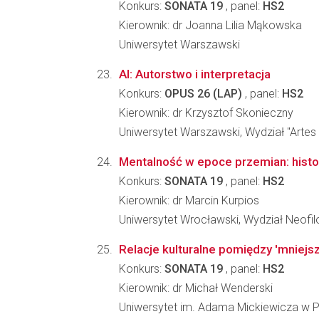
Konkurs:
SONATA 19
, panel:
HS2
Kierownik: dr Joanna Lilia Mąkowska
Uniwersytet Warszawski
AI: Autorstwo i interpretacja
Konkurs:
OPUS 26 (LAP)
, panel:
HS2
Kierownik: dr Krzysztof Skonieczny
Uniwersytet Warszawski, Wydział "Artes 
Mentalność w epoce przemian: histori
Konkurs:
SONATA 19
, panel:
HS2
Kierownik: dr Marcin Kurpios
Uniwersytet Wrocławski, Wydział Neofilo
Relacje kulturalne pomiędzy 'mniejs
Konkurs:
SONATA 19
, panel:
HS2
Kierownik: dr Michał Wenderski
Uniwersytet im. Adama Mickiewicza w Po