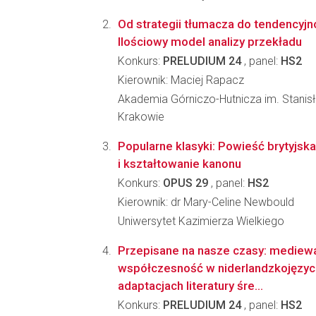
Od strategii tłumacza do tendencyjn
Ilościowy model analizy przekładu
Konkurs:
PRELUDIUM 24
, panel:
HS2
Kierownik: Maciej Rapacz
Akademia Górniczo-Hutnicza im. Stanis
Krakowie
Popularne klasyki: Powieść brytyjs
i kształtowanie kanonu
Konkurs:
OPUS 29
, panel:
HS2
Kierownik: dr Mary-Celine Newbould
Uniwersytet Kazimierza Wielkiego
Przepisane na nasze czasy: mediew
współczesność w niderlandzkojęzy
adaptacjach literatury śre...
Konkurs:
PRELUDIUM 24
, panel:
HS2