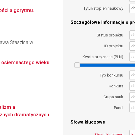
d
Tytuł/stopień naukowy
ości algorytmu.
Szczegółowe informacje o pro
d
Status projektu
ława Staszica w
ID projektu
Kwota przyznana (PLN)
ka osiemnastego wieku
d
Typ konkursu
d
Konkurs
d
Grupa nauk
alizm a
d
Panel
cznych dramatycznych
Słowa kluczowe
Słowa kluczowe