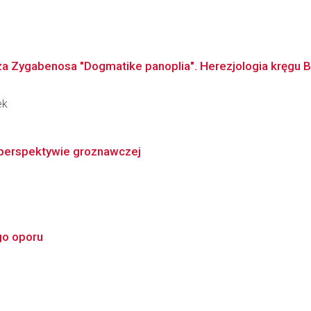
za Zygabenosa "Dogmatike panoplia". Herezjologia kręgu B
ek
w perspektywie groznawczej
go oporu