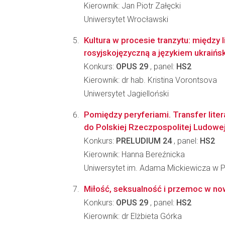
Kierownik: Jan Piotr Załęcki
Uniwersytet Wrocławski
Kultura w procesie tranzytu: między l
rosyjskojęzyczną a językiem ukraińs
Konkurs:
OPUS 29
, panel:
HS2
Kierownik: dr hab. Kristina Vorontsova
Uniwersytet Jagielloński
Pomiędzy peryferiami. Transfer liter
do Polskiej Rzeczpospolitej Ludow
Konkurs:
PRELUDIUM 24
, panel:
HS2
Kierownik: Hanna Bereźnicka
Uniwersytet im. Adama Mickiewicza w 
Miłość, seksualność i przemoc w nowo
Konkurs:
OPUS 29
, panel:
HS2
Kierownik: dr Elżbieta Górka