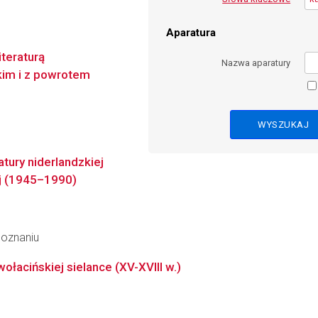
Aparatura
iteraturą
Nazwa aparatury
kim i z powrotem
atury niderlandzkiej
ej (1945–1990)
Poznaniu
łacińskiej sielance (XV-XVIII w.)