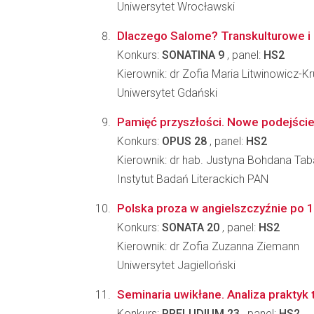
Uniwersytet Wrocławski
Dlaczego Salome? Transkulturowe i i
Konkurs:
SONATINA 9
, panel:
HS2
Kierownik: dr Zofia Maria Litwinowicz-Kr
Uniwersytet Gdański
Pamięć przyszłości. Nowe podejście
Konkurs:
OPUS 28
, panel:
HS2
Kierownik: dr hab. Justyna Bohdana T
Instytut Badań Literackich PAN
Polska proza w angielszczyźnie po 191
Konkurs:
SONATA 20
, panel:
HS2
Kierownik: dr Zofia Zuzanna Ziemann
Uniwersytet Jagielloński
Seminaria uwikłane. Analiza praktyk
Konkurs:
PRELUDIUM 23
, panel:
HS2