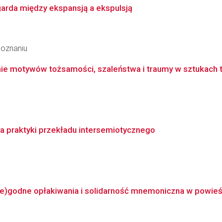
garda między ekspansją a ekspulsją
Poznaniu
nie motywów tożsamości, szaleństwa i traumy w sztukach t
a praktyki przekładu intersemiotycznego
e)godne opłakiwania i solidarność mnemoniczna w powieśc