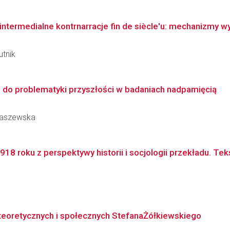
ntermedialne kontrnarracje fin de siècle'u: mechanizmy wyk
utnik
 do problematyki przyszłości w badaniach nadpamięcią
abaszewska
8 roku z perspektywy historii i socjologii przekładu. Tekst
 teoretycznych i społecznych StefanaŻółkiewskiego