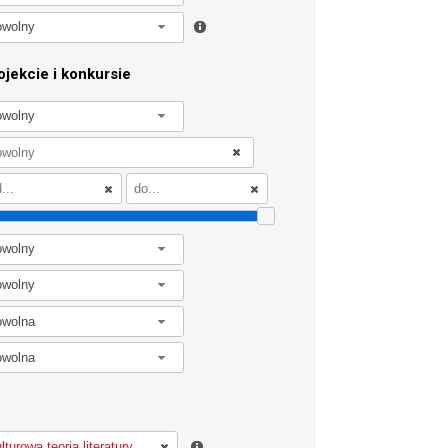
owolny
jekcie i konkursie
owolny
owolny
owolny
owolna
owolna