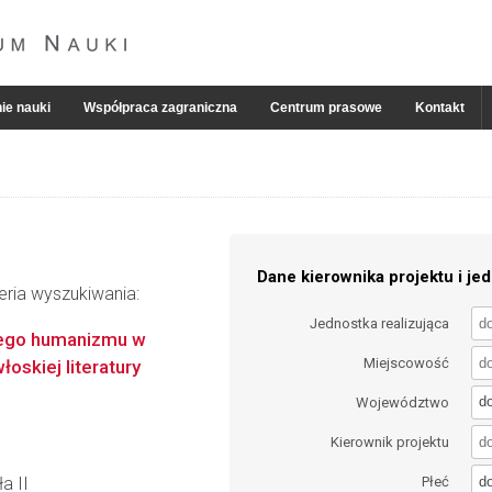
ie nauki
Współpraca zagraniczna
Centrum prasowe
Kontakt
Dane kierownika projektu i jed
eria wyszukiwania:
Jednostka realizująca
wego humanizmu w
Miejscowość
oskiej literatury
d
Województwo
Kierownik projektu
d
a II
Płeć