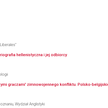
Liberales"
ografia hellenistyczna i jej odbiorcy
logii
zymi graczami' zimnowojennego konfliktu. Polsko-belgijski
znaniu, Wydział Anglistyki