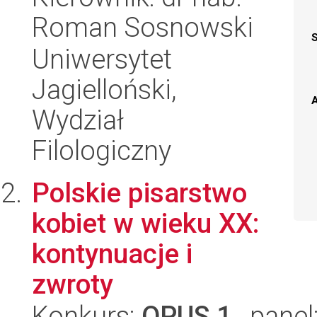
Roman Sosnowski
Uniwersytet
Jagielloński,
A
Wydział
Filologiczny
Polskie pisarstwo
kobiet w wieku XX:
kontynuacje i
zwroty
Konkurs:
OPUS 1
, panel