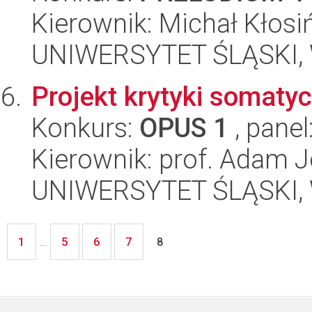
Kierownik: Michał Kłosi
UNIWERSYTET ŚLĄSKI, W
Projekt krytyki somaty
Konkurs:
OPUS 1
, panel
Kierownik: prof. Adam J
UNIWERSYTET ŚLĄSKI, W
1
5
6
7
...
8