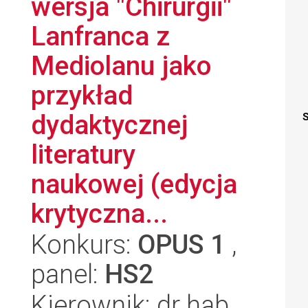
wersja "Chirurgii"
Lanfranca z
Mediolanu jako
przykład
dydaktycznej
S
literatury
naukowej (edycja
krytyczna...
Konkurs:
OPUS 1
,
panel:
HS2
Kierownik: dr hab.