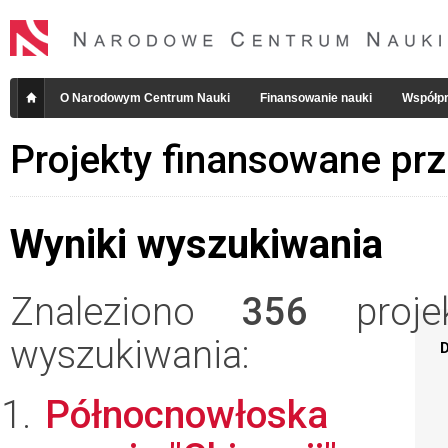
O Narodowym Centrum Nauki
Finansowanie nauki
Współpr
Projekty finansowane pr
Wyniki wyszukiwania
Znaleziono
356
projek
wyszukiwania:
D
Północnowłoska