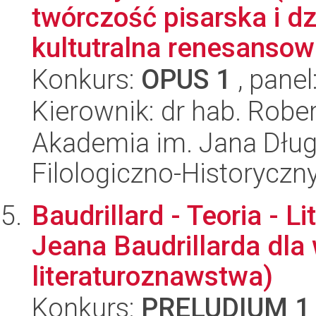
twórczość pisarska i d
kultutralna renesansow
Konkurs:
OPUS 1
, panel
Kierownik: dr hab. Robe
Akademia im. Jana Dług
Filologiczno-Historyczn
Baudrillard - Teoria - L
Jeana Baudrillarda dl
literaturoznawstwa)
Konkurs:
PRELUDIUM 1