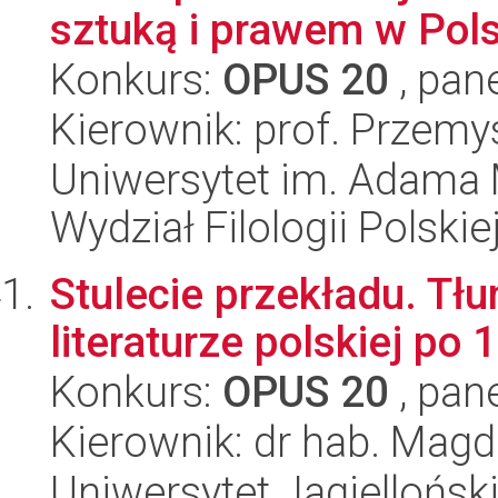
sztuką i prawem w Pol
Konkurs:
OPUS 20
, pan
Kierownik: prof. Przem
Uniwersytet im. Adama 
Wydział Filologii Polskie
Stulecie przekładu. Tł
literaturze polskiej po 
Konkurs:
OPUS 20
, pan
Kierownik: dr hab. Mag
Uniwersytet Jagielloński