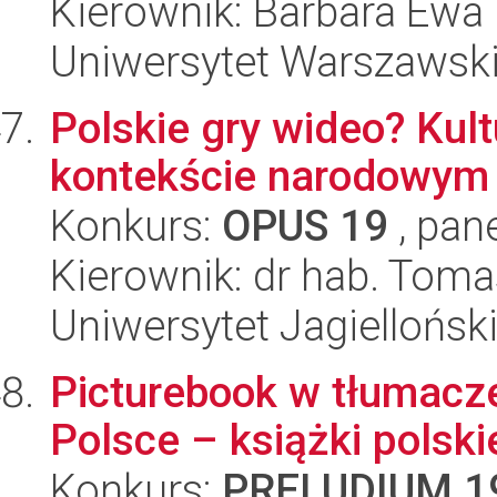
Kierownik: Barbara Ewa
Uniwersytet Warszawsk
Polskie gry wideo? Kult
kontekście narodowym
Konkurs:
OPUS 19
, pan
Kierownik: dr hab. Tom
Uniwersytet Jagielloński
Picturebook w tłumacze
Polsce – książki polsk
Konkurs:
PRELUDIUM 1