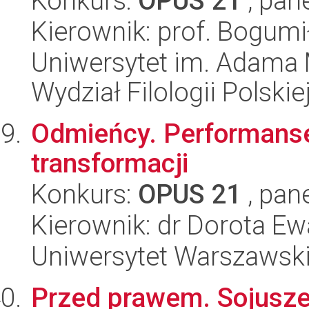
Konkurs:
OPUS 21
, pan
Kierownik: prof. Bogum
Uniwersytet im. Adama 
Wydział Filologii Polskie
Odmieńcy. Performanse 
transformacji
Konkurs:
OPUS 21
, pan
Kierownik: dr Dorota E
Uniwersytet Warszawski,
Przed prawem. Sojusze i