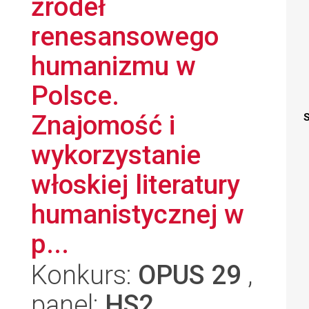
źródeł
renesansowego
humanizmu w
Polsce.
Znajomość i
S
wykorzystanie
włoskiej literatury
humanistycznej w
p...
Konkurs:
OPUS 29
,
panel:
HS2