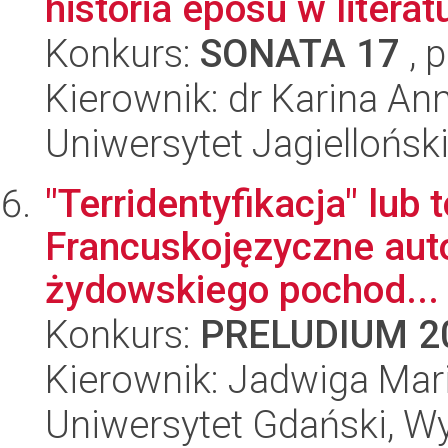
historia eposu w litera
Konkurs:
SONATA 17
, 
Kierownik: dr Karina An
Uniwersytet Jagielloński
"Terridentyfikacja" lub
Francuskojęzyczne auto
żydowskiego pochod...
Konkurs:
PRELUDIUM 2
Kierownik: Jadwiga Ma
Uniwersytet Gdański, Wy