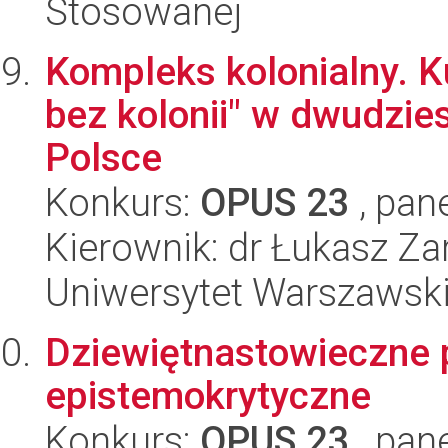
Stosowanej
Kompleks kolonialny. Ku
bez kolonii" w dwudzi
Polsce
Konkurs:
OPUS 23
, pan
Kierownik: dr Łukasz Z
Uniwersytet Warszawski,
Dziewiętnastowieczne p
epistemokrytyczne
Konkurs:
OPUS 23
, pan