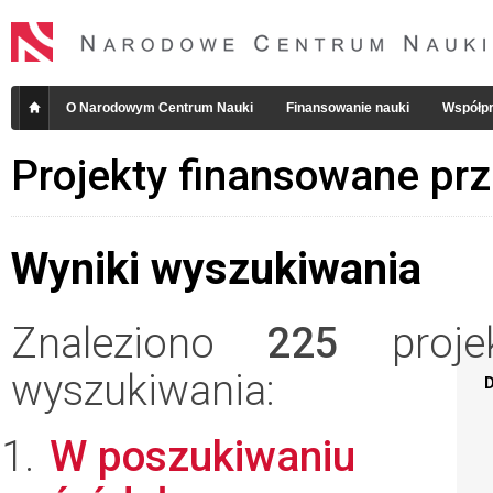
O Narodowym Centrum Nauki
Finansowanie nauki
Współpr
Projekty finansowane pr
Wyniki wyszukiwania
Znaleziono
225
projek
wyszukiwania:
D
W poszukiwaniu