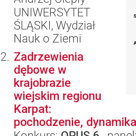
UNIWERSYTET
ŚLĄSKI, Wydział
Nauk o Ziemi
A
Zadrzewienia
dębowe w
krajobrazie
wiejskim regionu
Karpat:
pochodzenie, dynamika 
Konkurs:
OPUS 6
, panel