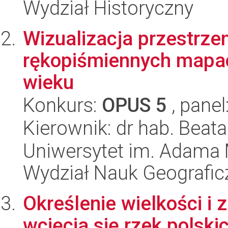
Wydział Historyczny
Wizualizacja przestrzen
rękopiśmiennych mapac
wieku
Konkurs:
OPUS 5
, panel
Kierownik: dr hab. Beat
Uniwersytet im. Adama 
Wydział Nauk Geografic
Określenie wielkości i
wcięcia się rzek polski