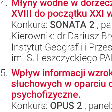
Młyny wodne w dorzecz
XVIII do początku XXI 
Konkurs:
SONATA 2
, pa
Kierownik: dr Dariusz Br
Instytut Geografii i Pr
im. S. Leszczyckiego P
Wpływ informacji wzro
słuchowych w oparciu 
psychofizyczne.
Konkurs:
OPUS 2
, panel