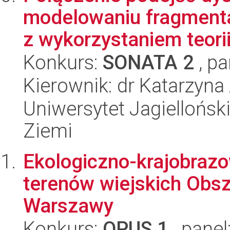
modelowaniu fragmentac
z wykorzystaniem teorii 
Konkurs:
SONATA 2
, pa
Kierownik: dr Katarzyn
Uniwersytet Jagielloński
Ziemi
Ekologiczno-krajobrazo
terenów wiejskich Obsz
Warszawy
Konkurs:
OPUS 1
, panel