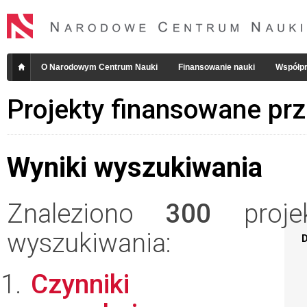
O Narodowym Centrum Nauki
Finansowanie nauki
Współpr
Projekty finansowane pr
Wyniki wyszukiwania
Znaleziono
300
projek
wyszukiwania:
D
Czynniki