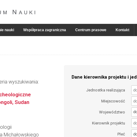
ie nauki
Współpraca zagraniczna
Centrum prasowe
Kontakt
Dane kierownika projektu i jed
eria wyszukiwania:
Jednostka realizująca
rcheologiczne
Miejscowość
ngoli, Sudan
d
Województwo
Kierownik projektu
ologii
d
za Michałowskiego
Płeć