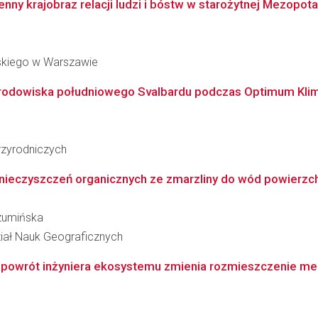
nny krajobraz relacji ludzi i bóstw w starożytnej Mezopota
skiego w Warszawie
środowiska południowego Svalbardu podczas Optimum Klim
zyrodniczych
anieczyszczeń organicznych ze zmarzliny do wód powierzc
Szumińska
ział Nauk Geograficznych
k powrót inżyniera ekosystemu zmienia rozmieszczenie meg