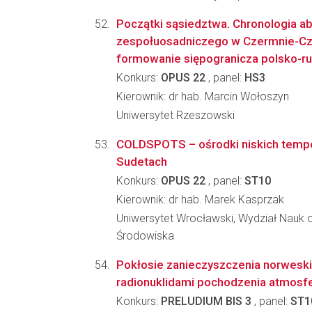
Początki sąsiedztwa. Chronologia a
zespołuosadniczego w Czermnie-Cze
formowanie siępogranicza polsko-ru.
Konkurs:
OPUS 22
, panel:
HS3
Kierownik: dr hab. Marcin Wołoszyn
Uniwersytet Rzeszowski
COLDSPOTS – ośrodki niskich tempe
Sudetach
Konkurs:
OPUS 22
, panel:
ST10
Kierownik: dr hab. Marek Kasprzak
Uniwersytet Wrocławski, Wydział Nauk o
Środowiska
Pokłosie zanieczyszczenia norwesk
radionuklidami pochodzenia atmosf
Konkurs:
PRELUDIUM BIS 3
, panel:
ST1