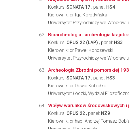
Konkurs:
SONATA 17
, panel:
HS4
Kierownik: dr Iga Kołodyńska
Uniwersytet Przyrodniczy we Wrocławiu,
Bioarcheologia i archeologia krajo
Konkurs:
OPUS 22 (LAP)
, panel:
HS3
Kierownik: dr Paweł Konczewski
Uniwersytet Przyrodniczy we Wrocławiu, 
Archeologia Zbrodni pomorskiej 19
Konkurs:
SONATA 17
, panel:
HS3
Kierownik: dr Dawid Kobiałka
Uniwersytet Łódzki, Wydział Filozoficzn
Wpływ warunków środowiskowych i pr
Konkurs:
OPUS 22
, panel:
NZ9
Kierownik: dr hab. Andrzej Tomasz Bobi
Uniwersytet Rzeszowski