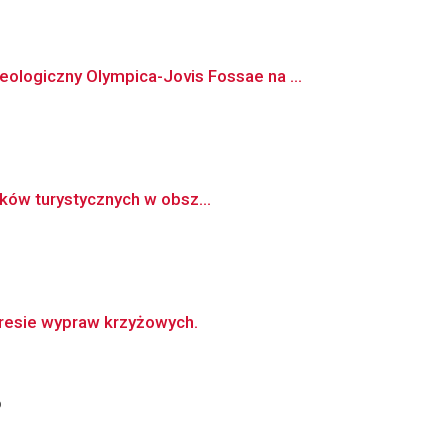
logiczny Olympica-Jovis Fossae na ...
aków turystycznych w obsz...
kresie wypraw krzyżowych.
o