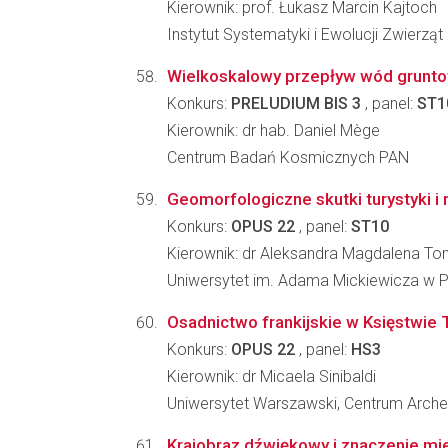
Kierownik: prof. Łukasz Marcin Kajtoch
Instytut Systematyki i Ewolucji Zwierzą
Wielkoskalowy przepływ wód grunto
Konkurs:
PRELUDIUM BIS 3
, panel:
ST1
Kierownik: dr hab. Daniel Mège
Centrum Badań Kosmicznych PAN
Geomorfologiczne skutki turystyki i 
Konkurs:
OPUS 22
, panel:
ST10
Kierownik: dr Aleksandra Magdalena T
Uniwersytet im. Adama Mickiewicza w P
Osadnictwo frankijskie w Księstwie 
Konkurs:
OPUS 22
, panel:
HS3
Kierownik: dr Micaela Sinibaldi
Uniwersytet Warszawski, Centrum Arche
Krajobraz dźwiękowy i znaczenie mi