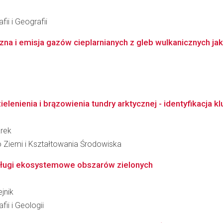
ii i Geografii
 i emisja gazów cieplarnianych z gleb wulkanicznych jako 
lenienia i brązowienia tundry arktycznej - identyfikacja 
arek
 Ziemi i Kształtowania Środowiska
usługi ekosystemowe obszarów zielonych
jnik
ii i Geologii