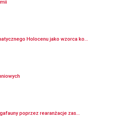
mii
atycznego Holocenu jako wzorca ko...
hniowych
afauny poprzez rearanżacje zas...