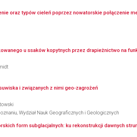
enie oraz typów cieleń poprzez nowatorskie połączenie me
owanego u ssaków kopytnych przez drapieżnictwo na funk
midt
suwiska i związanych z nimi geo-zagrożeń
towski
oznaniu, Wydział Nauk Geograficznych i Geologicznych
kich form subglacjalnych: ku rekonstrukcji dawnych strum