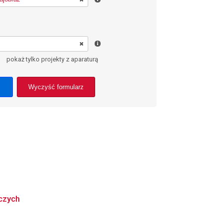
pokaż tylko projekty z aparaturą
Wyczyść formularz
czych