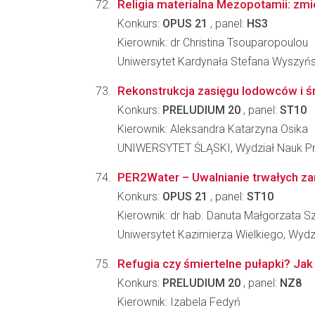
Religia materialna Mezopotamii: zmie
Konkurs:
OPUS 21
, panel:
HS3
Kierownik: dr Christina Tsouparopoulou
Uniwersytet Kardynała Stefana Wyszyń
Rekonstrukcja zasięgu lodowców i 
Konkurs:
PRELUDIUM 20
, panel:
ST10
Kierownik: Aleksandra Katarzyna Osika
UNIWERSYTET ŚLĄSKI, Wydział Nauk Pr
PER2Water – Uwalnianie trwałych z
Konkurs:
OPUS 21
, panel:
ST10
Kierownik: dr hab. Danuta Małgorzata 
Uniwersytet Kazimierza Wielkiego, Wyd
Refugia czy śmiertelne pułapki? Ja
Konkurs:
PRELUDIUM 20
, panel:
NZ8
Kierownik: Izabela Fedyń