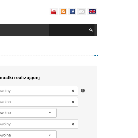
nostki realizującej
owolne
owolna