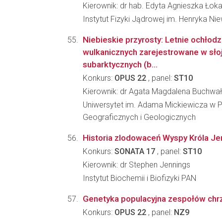
Kierownik: dr hab. Edyta Agnieszka Łok
Instytut Fizyki Jądrowej im. Henryka N
Niebieskie przyrosty: Letnie ochłod
wulkanicznych zarejestrowane w sło
subarktycznych (b...
Konkurs:
OPUS 22
, panel:
ST10
Kierownik: dr Agata Magdalena Buchwał
Uniwersytet im. Adama Mickiewicza w P
Geograficznych i Geologicznych
Historia zlodowaceń Wyspy Króla J
Konkurs:
SONATA 17
, panel:
ST10
Kierownik: dr Stephen Jennings
Instytut Biochemii i Biofizyki PAN
Genetyka populacyjna zespołów chrz
Konkurs:
OPUS 22
, panel:
NZ9