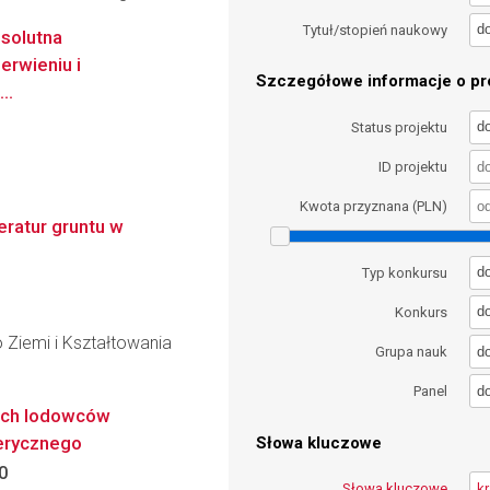
d
Tytuł/stopień naukowy
bsolutna
rwieniu i
Szczegółowe informacje o pro
..
d
Status projektu
ID projektu
Kwota przyznana (PLN)
ratur gruntu w
d
Typ konkursu
d
Konkurs
 Ziemi i Kształtowania
d
Grupa nauk
d
Panel
ich lodowców
erycznego
Słowa kluczowe
0
Słowa kluczowe