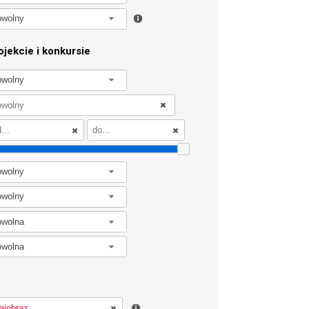
owolny
jekcie i konkursie
owolny
owolny
owolny
owolna
owolna