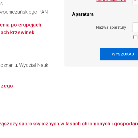
as
iewodniczańskiego PAN
Aparatura
zenia po erupcjach
Nazwa aparatury
jach krzewinek
oznaniu, Wydział Nauk
erzego
ąszczy saproksylicznych w lasach chronionych i gospodar