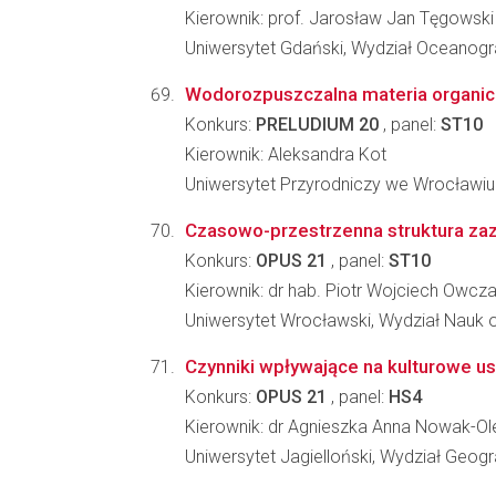
Kierownik: prof. Jarosław Jan Tęgowski
Uniwersytet Gdański, Wydział Oceanograf
Wodorozpuszczalna materia organiczna
Konkurs:
PRELUDIUM 20
, panel:
ST10
Kierownik: Aleksandra Kot
Uniwersytet Przyrodniczy we Wrocławiu
Czasowo-przestrzenna struktura zazie
Konkurs:
OPUS 21
, panel:
ST10
Kierownik: dr hab. Piotr Wojciech Owcz
Uniwersytet Wrocławski, Wydział Nauk o
Czynniki wpływające na kulturowe 
Konkurs:
OPUS 21
, panel:
HS4
Kierownik: dr Agnieszka Anna Nowak-Ole
Uniwersytet Jagielloński, Wydział Geograf