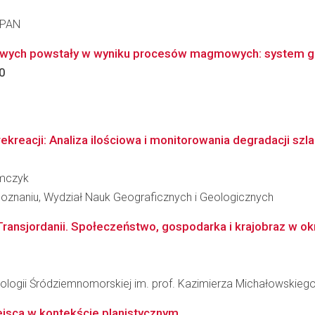
t PAN
wych powstały w wyniku procesów magmowych: system geo
0
rekreacji: Analiza ilościowa i monitorowania degradacji szl
omczyk
oznaniu, Wydział Nauk Geograficznych i Geologicznych
Transjordanii. Społeczeństwo, gospodarka i krajobraz w o
ologii Śródziemnomorskiej im. prof. Kazimierza Michałowskieg
ejsca w kontekście planistycznym