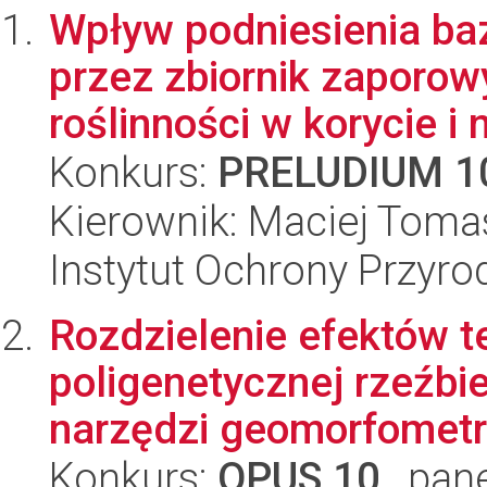
Wpływ podniesienia ba
przez zbiornik zaporow
roślinności w korycie i n
Konkurs:
PRELUDIUM 1
Kierownik: Maciej Tomas
Instytut Ochrony Przyr
Rozdzielenie efektów tek
poligenetycznej rzeźbi
narzędzi geomorfometr
Konkurs:
OPUS 10
, pan