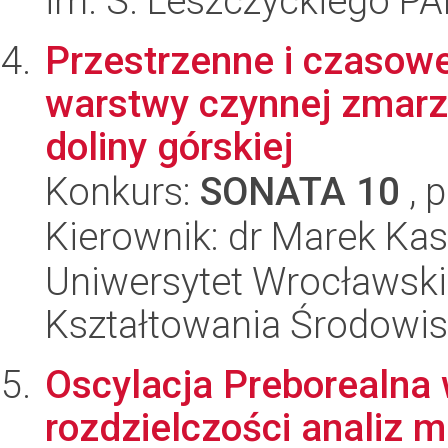
im. S. Leszczyckiego P
Przestrzenne i czasow
warstwy czynnej zmarzl
doliny górskiej
Konkurs:
SONATA 10
, 
Kierownik: dr Marek Ka
Uniwersytet Wrocławski,
Kształtowania Środowi
Oscylacja Preborealna 
rozdzielczości analiz 