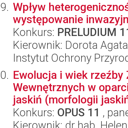
Wpływ heterogenicznoś
występowanie inwazyjny
Konkurs:
PRELUDIUM 1
Kierownik: Dorota Agat
Instytut Ochrony Przyr
Ewolucja i wiek rzeźby
Wewnętrznych w oparc
jaskiń (morfologii jaski
Konkurs:
OPUS 11
, pan
Kierownik: dr hab. Hel