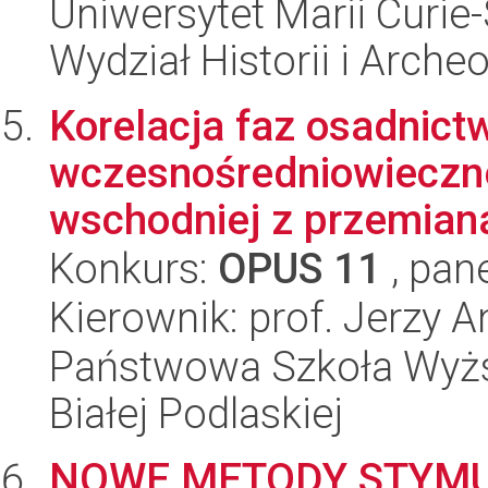
Uniwersytet Marii Curie-
Wydział Historii i Archeo
Korelacja faz osadnict
wczesnośredniowieczn
wschodniej z przemiana
Konkurs:
OPUS 11
, pan
Kierownik: prof. Jerzy A
Państwowa Szkoła Wyższ
Białej Podlaskiej
NOWE METODY STYMU