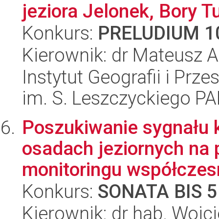
jeziora Jelonek, Bory T
Konkurs:
PRELUDIUM 1
Kierownik: dr Mateusz 
Instytut Geografii i Pr
im. S. Leszczyckiego P
Poszukiwanie sygnału 
osadach jeziornych na
monitoringu współczesn
Konkurs:
SONATA BIS 5
Kierownik: dr hab. Wojc