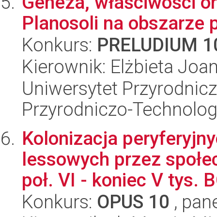
Geneza, właściwości o
Planosoli na obszarze 
Konkurs:
PRELUDIUM 1
Kierownik: Elżbieta Jo
Uniwersytet Przyrodnic
Przyrodniczo-Technolog
Kolonizacja peryferyj
lessowych przez społe
poł. VI - koniec V tys. B
Konkurs:
OPUS 10
, pan