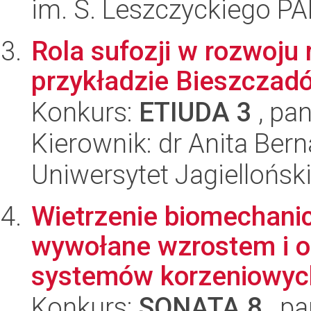
im. S. Leszczyckiego P
Rola sufozji w rozwoju 
przykładzie Bieszczad
Konkurs:
ETIUDA 3
, pan
Kierownik: dr Anita Bern
Uniwersytet Jagielloński
Wietrzenie biomechanic
wywołane wzrostem i o
systemów korzeniowych
Konkurs:
SONATA 8
, pa