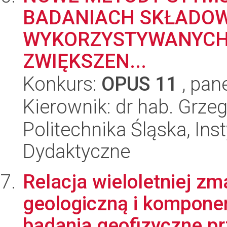
BADANIACH SKŁADOW
WYKORZYSTYWANYCH
ZWIĘKSZEN...
Konkurs:
OPUS 11
, pan
Kierownik: dr hab. Grz
Politechnika Śląska, Ins
Dydaktyczne
Relacja wieloletniej zm
geologiczną i komponen
badania geofizyczne prz