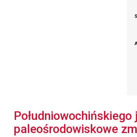
A
Południowochińskiego j
paleośrodowiskowe zmi