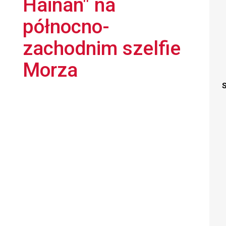
Hainan" na
północno-
zachodnim szelfie
Morza
S