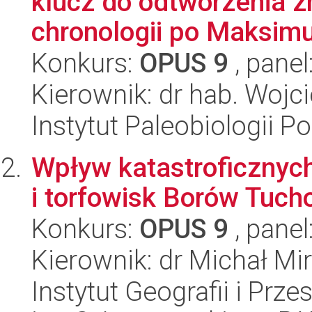
klucz do odtworzenia z
chronologii po Maksimu
Konkurs:
OPUS 9
, panel
Kierownik: dr hab. Wojc
Instytut Paleobiologii P
Wpływ katastroficznych
i torfowisk Borów Tuch
Konkurs:
OPUS 9
, panel
Kierownik: dr Michał Mi
Instytut Geografii i Pr