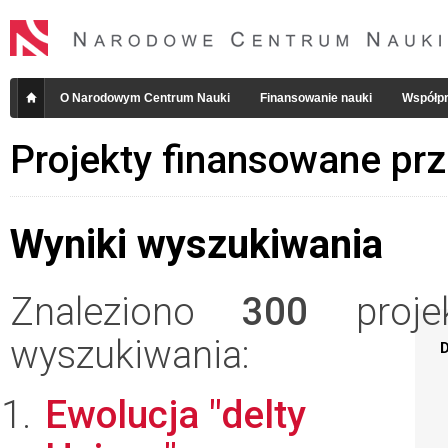
O Narodowym Centrum Nauki
Finansowanie nauki
Współpr
Projekty finansowane pr
Wyniki wyszukiwania
Znaleziono
300
projek
wyszukiwania:
D
Ewolucja "delty