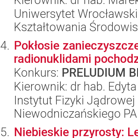
Uniwersytet Wrocławski,
Kształtowania Środowi
Pokłosie zanieczyszcz
radionuklidami pochod
Konkurs:
PRELUDIUM BI
Kierownik: dr hab. Edyt
Instytut Fizyki Jądrowej
Niewodniczańskiego P
Niebieskie przyrosty: L