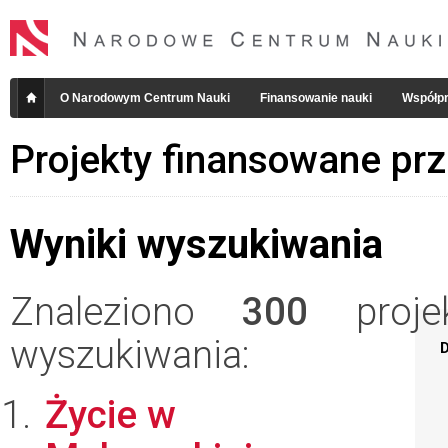
O Narodowym Centrum Nauki
Finansowanie nauki
Współpr
Projekty finansowane pr
Wyniki wyszukiwania
Znaleziono
300
projek
wyszukiwania:
D
Życie w