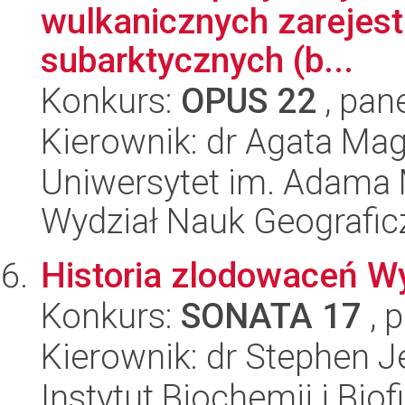
wulkanicznych zarejes
subarktycznych (b...
Konkurs:
OPUS 22
, pan
Kierownik: dr Agata Ma
Uniwersytet im. Adama 
Wydział Nauk Geografic
Historia zlodowaceń W
Konkurs:
SONATA 17
, 
Kierownik: dr Stephen 
Instytut Biochemii i Biof