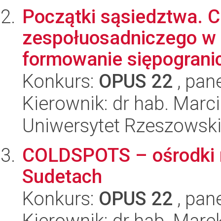
Początki sąsiedztwa. C
zespołuosadniczego w 
formowanie siępogranic
Konkurs:
OPUS 22
, pan
Kierownik: dr hab. Marc
Uniwersytet Rzeszowsk
COLDSPOTS – ośrodki n
Sudetach
Konkurs:
OPUS 22
, pan
Kierownik: dr hab. Mare