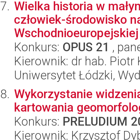
Wielka historia w mały
człowiek-środowisko na
Wschodnioeuropejskiej 
Konkurs:
OPUS 21
, pan
Kierownik: dr hab. Piotr 
Uniwersytet Łódzki, Wy
Wykorzystanie widzen
kartowania geomorfolo
Konkurs:
PRELUDIUM 2
Kierownik: Krzysztof Dy