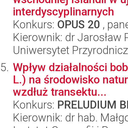
interdyscyplinarnych
Konkurs:
OPUS 20
, pan
Kierownik: dr Jarosław 
Uniwersytet Przyrodnic
Wpływ działalności bob
L.) na środowisko natu
wzdłuż transektu...
Konkurs:
PRELUDIUM BI
Kierownik: dr hab. Małg