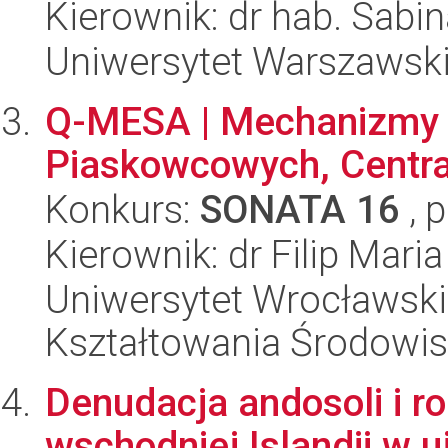
Kierownik: dr hab. Sab
Uniwersytet Warszawski,
Q-MESA | Mechanizmy 
Piaskowcowych, Centra
Konkurs:
SONATA 16
, 
Kierownik: dr Filip Mari
Uniwersytet Wrocławski,
Kształtowania Środowi
Denudacja andosoli i r
wschodniej Islandii w u