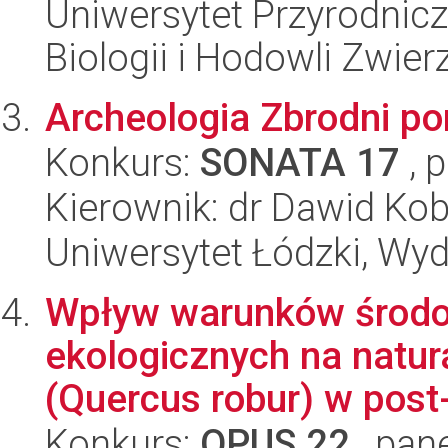
Uniwersytet Przyrodnic
Biologii i Hodowli Zwier
Archeologia Zbrodni p
Konkurs:
SONATA 17
, 
Kierownik: dr Dawid Kob
Uniwersytet Łódzki, Wyd
Wpływ warunków środo
ekologicznych na natur
(Quercus robur) w post-
Konkurs:
OPUS 22
, pan