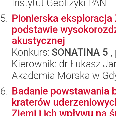
Instytut Geofizyki PAN
Pionierska eksploracja
podstawie wysokorozdzie
akustycznej
Konkurs:
SONATINA 5
,
Kierownik: dr Łukasz J
Akademia Morska w Gdyn
Badanie powstawania b
kraterów uderzeniowyc
Ziemi i ich wpływu na ś