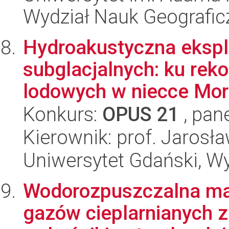
Wydział Nauk Geografic
Hydroakustyczna ekspl
subglacjalnych: ku rek
lodowych w niecce Morz
Konkurs:
OPUS 21
, pan
Kierownik: prof. Jarosł
Uniwersytet Gdański, Wyd
Wodorozpuszczalna mat
gazów cieplarnianych z