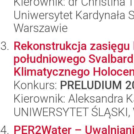
Kierownik: dr Christina
Uniwersytet Kardynała 
Warszawie
Rekonstrukcja zasięgu
południowego Svalbar
Klimatycznego Holocenu
Konkurs:
PRELUDIUM 2
Kierownik: Aleksandra K
UNIWERSYTET ŚLĄSKI, W
PER2Water – Uwalniani