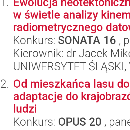
Ewolucja neotektonicz
w świetle analizy kine
radiometrycznego datow
Konkurs:
SONATA 16
, 
Kierownik: dr Jacek Mik
UNIWERSYTET ŚLĄSKI, W
Od mieszkańca lasu do 
adaptacje do krajobra
ludzi
Konkurs:
OPUS 20
, pan