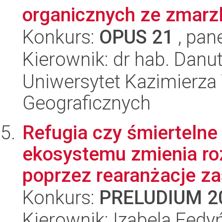
organicznych ze zmarz
Konkurs:
OPUS 21
, pan
Kierownik: dr hab. Dan
Uniwersytet Kazimierza 
Geograficznych
Refugia czy śmiertelne
ekosystemu zmienia r
poprzez rearanżacje zas
Konkurs:
PRELUDIUM 2
Kierownik: Izabela Fedy