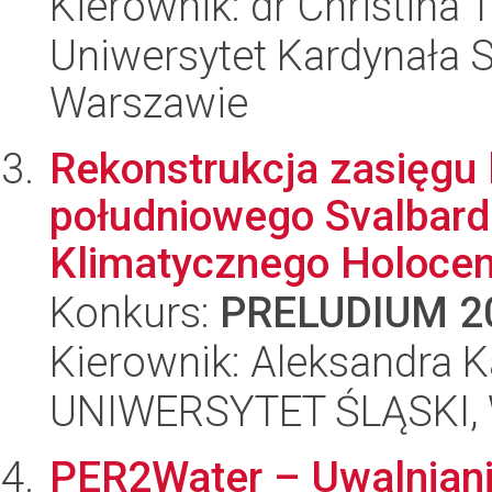
Kierownik: dr Christina
Uniwersytet Kardynała 
Warszawie
Rekonstrukcja zasięgu
południowego Svalbar
Klimatycznego Holocenu
Konkurs:
PRELUDIUM 2
Kierownik: Aleksandra K
UNIWERSYTET ŚLĄSKI, W
PER2Water – Uwalniani