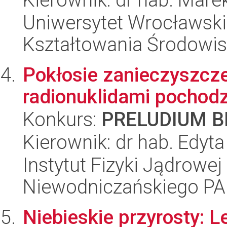
Uniwersytet Wrocławski,
Kształtowania Środowi
Pokłosie zanieczyszcz
radionuklidami pochod
Konkurs:
PRELUDIUM BI
Kierownik: dr hab. Edyt
Instytut Fizyki Jądrowej
Niewodniczańskiego P
Niebieskie przyrosty: L