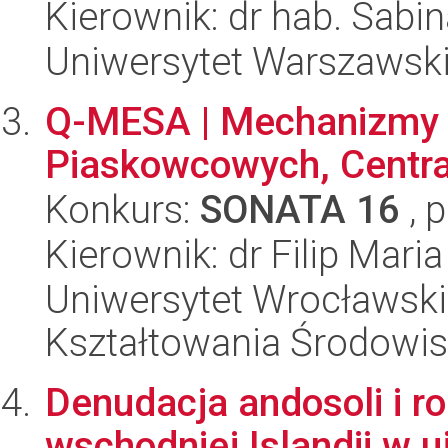
Kierownik: dr hab. Sab
Uniwersytet Warszawski,
Q-MESA | Mechanizmy 
Piaskowcowych, Centra
Konkurs:
SONATA 16
, 
Kierownik: dr Filip Mari
Uniwersytet Wrocławski,
Kształtowania Środowi
Denudacja andosoli i r
wschodniej Islandii w u