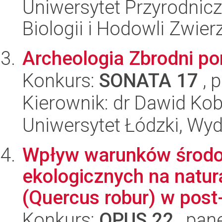
Uniwersytet Przyrodnic
Biologii i Hodowli Zwier
Archeologia Zbrodni p
Konkurs:
SONATA 17
, 
Kierownik: dr Dawid Kob
Uniwersytet Łódzki, Wyd
Wpływ warunków środo
ekologicznych na natur
(Quercus robur) w post-
Konkurs:
OPUS 22
, pan