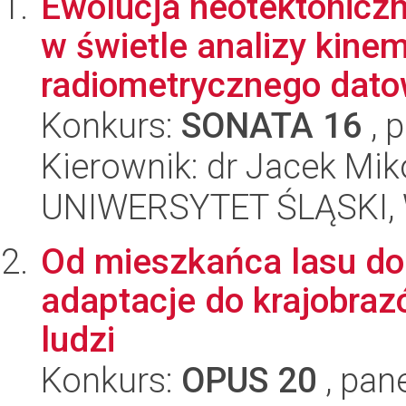
Ewolucja neotektonicz
w świetle analizy kine
radiometrycznego datow
Konkurs:
SONATA 16
, 
Kierownik: dr Jacek Mik
UNIWERSYTET ŚLĄSKI, W
Od mieszkańca lasu do 
adaptacje do krajobra
ludzi
Konkurs:
OPUS 20
, pan