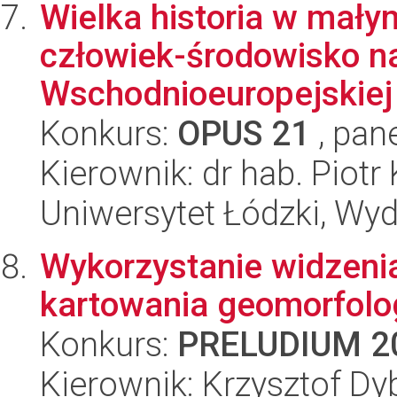
Wielka historia w mały
człowiek-środowisko na
Wschodnioeuropejskiej 
Konkurs:
OPUS 21
, pan
Kierownik: dr hab. Piotr 
Uniwersytet Łódzki, Wy
Wykorzystanie widzen
kartowania geomorfolo
Konkurs:
PRELUDIUM 2
Kierownik: Krzysztof Dy