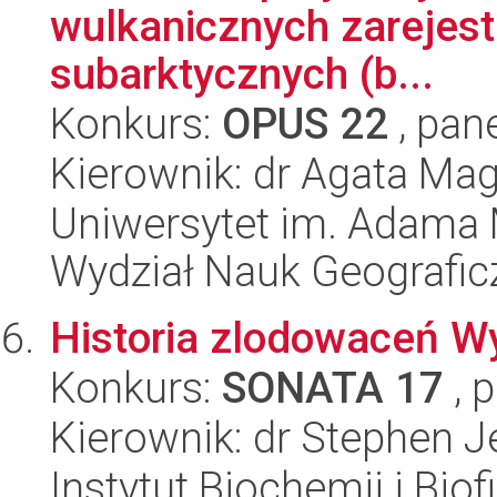
wulkanicznych zarejes
subarktycznych (b...
Konkurs:
OPUS 22
, pan
Kierownik: dr Agata Ma
Uniwersytet im. Adama 
Wydział Nauk Geografic
Historia zlodowaceń W
Konkurs:
SONATA 17
, 
Kierownik: dr Stephen 
Instytut Biochemii i Biof