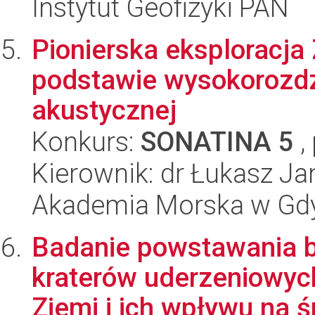
Instytut Geofizyki PAN
Pionierska eksploracja
podstawie wysokorozdzie
akustycznej
Konkurs:
SONATINA 5
,
Kierownik: dr Łukasz J
Akademia Morska w Gdyn
Badanie powstawania b
kraterów uderzeniowyc
Ziemi i ich wpływu na ś