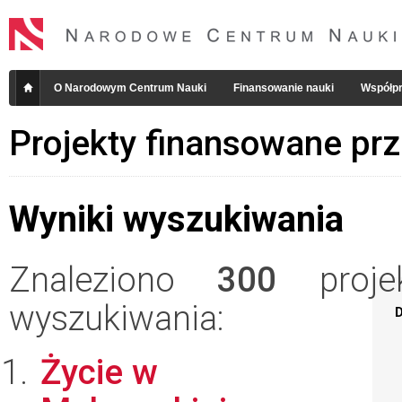
O Narodowym Centrum Nauki
Finansowanie nauki
Współpr
Projekty finansowane pr
Wyniki wyszukiwania
Znaleziono
300
projek
wyszukiwania:
D
Życie w