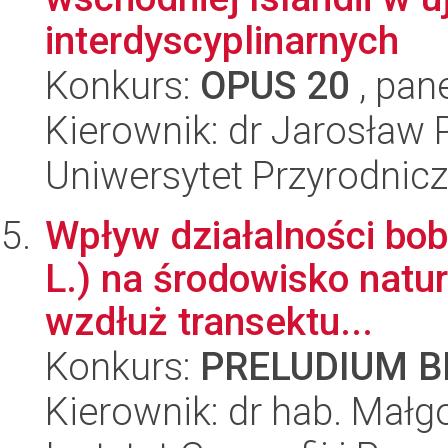
interdyscyplinarnych
Konkurs:
OPUS 20
, pan
Kierownik: dr Jarosław 
Uniwersytet Przyrodnic
Wpływ działalności bob
L.) na środowisko natu
wzdłuż transektu...
Konkurs:
PRELUDIUM BI
Kierownik: dr hab. Małg