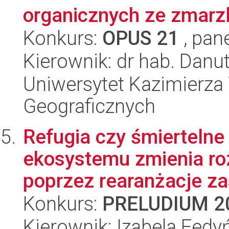
organicznych ze zmarz
Konkurs:
OPUS 21
, pan
Kierownik: dr hab. Dan
Uniwersytet Kazimierza 
Geograficznych
Refugia czy śmiertelne
ekosystemu zmienia r
poprzez rearanżacje zas
Konkurs:
PRELUDIUM 2
Kierownik: Izabela Fedy