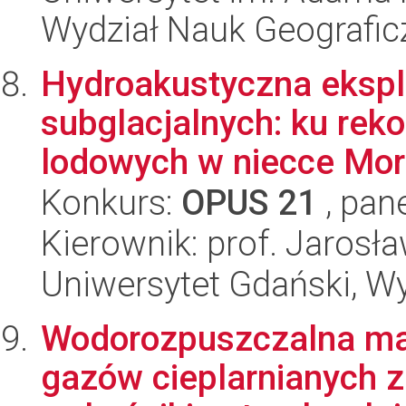
Wydział Nauk Geografic
Hydroakustyczna ekspl
subglacjalnych: ku rek
lodowych w niecce Morz
Konkurs:
OPUS 21
, pan
Kierownik: prof. Jarosł
Uniwersytet Gdański, Wyd
Wodorozpuszczalna mat
gazów cieplarnianych z