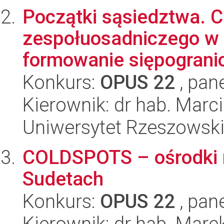
Początki sąsiedztwa. C
zespołuosadniczego w 
formowanie siępogranic
Konkurs:
OPUS 22
, pan
Kierownik: dr hab. Marc
Uniwersytet Rzeszowsk
COLDSPOTS – ośrodki n
Sudetach
Konkurs:
OPUS 22
, pan
Kierownik: dr hab. Mare