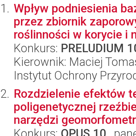
Wpływ podniesienia ba
przez zbiornik zaporow
roślinności w korycie i n
Konkurs:
PRELUDIUM 1
Kierownik: Maciej Tomas
Instytut Ochrony Przyr
Rozdzielenie efektów tek
poligenetycznej rzeźbi
narzędzi geomorfometr
Konkurs:
OPUS 10
, pan