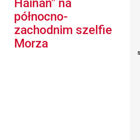
Hainan" na
północno-
zachodnim szelfie
Morza
S