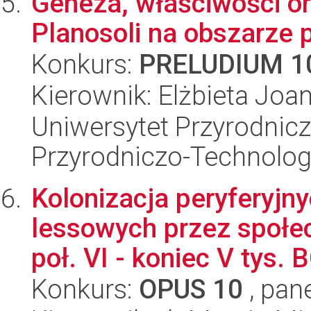
Geneza, właściwości o
Planosoli na obszarze 
Konkurs:
PRELUDIUM 1
Kierownik: Elżbieta Jo
Uniwersytet Przyrodnic
Przyrodniczo-Technolog
Kolonizacja peryferyj
lessowych przez społe
poł. VI - koniec V tys. B
Konkurs:
OPUS 10
, pan