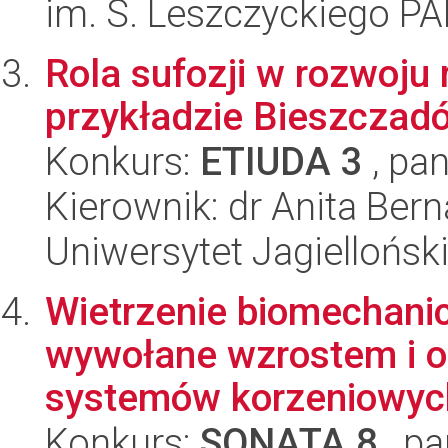
im. S. Leszczyckiego P
Rola sufozji w rozwoju 
przykładzie Bieszczad
Konkurs:
ETIUDA 3
, pan
Kierownik: dr Anita Bern
Uniwersytet Jagielloński
Wietrzenie biomechanic
wywołane wzrostem i o
systemów korzeniowych
Konkurs:
SONATA 8
, pa