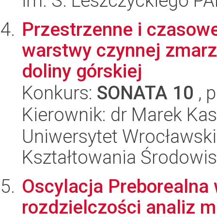
im. S. Leszczyckiego P
Przestrzenne i czasow
warstwy czynnej zmarzl
doliny górskiej
Konkurs:
SONATA 10
, 
Kierownik: dr Marek Ka
Uniwersytet Wrocławski,
Kształtowania Środowi
Oscylacja Preborealna 
rozdzielczości analiz 