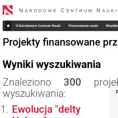
O Narodowym Centrum Nauki
Finansowanie nauki
Współpr
Projekty finansowane pr
Wyniki wyszukiwania
Znaleziono
300
projek
wyszukiwania:
D
Ewolucja "delty