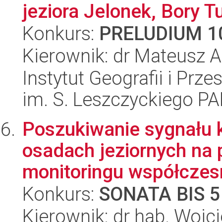
jeziora Jelonek, Bory T
Konkurs:
PRELUDIUM 1
Kierownik: dr Mateusz 
Instytut Geografii i Pr
im. S. Leszczyckiego P
Poszukiwanie sygnału 
osadach jeziornych na
monitoringu współczesn
Konkurs:
SONATA BIS 5
Kierownik: dr hab. Wojc