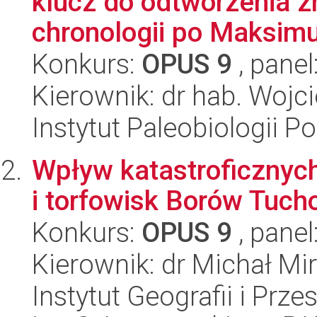
klucz do odtworzenia z
chronologii po Maksimu
Konkurs:
OPUS 9
, panel
Kierownik: dr hab. Wojc
Instytut Paleobiologii P
Wpływ katastroficznych
i torfowisk Borów Tuch
Konkurs:
OPUS 9
, panel
Kierownik: dr Michał Mi
Instytut Geografii i Pr