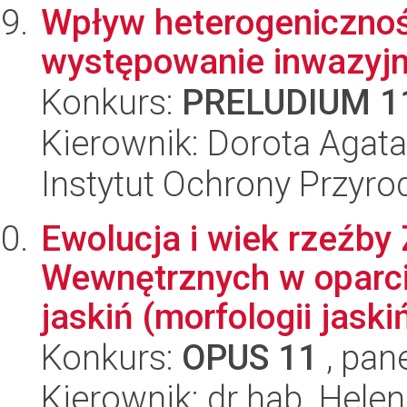
Wpływ heterogenicznoś
występowanie inwazyjny
Konkurs:
PRELUDIUM 1
Kierownik: Dorota Agat
Instytut Ochrony Przyr
Ewolucja i wiek rzeźby
Wewnętrznych w oparc
jaskiń (morfologii jaski
Konkurs:
OPUS 11
, pan
Kierownik: dr hab. Hel