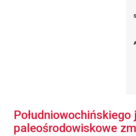
A
Południowochińskiego j
paleośrodowiskowe zmi