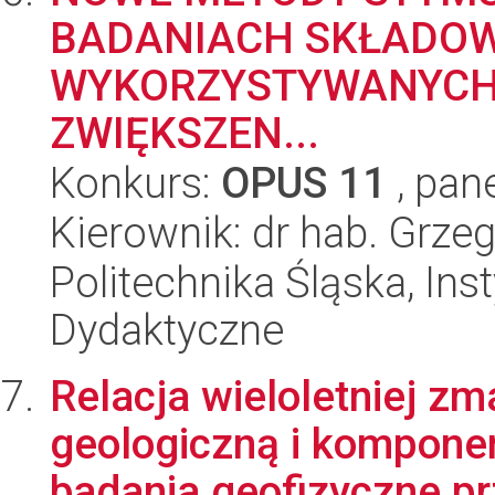
BADANIACH SKŁADOW
WYKORZYSTYWANYCH
ZWIĘKSZEN...
Konkurs:
OPUS 11
, pan
Kierownik: dr hab. Grz
Politechnika Śląska, Ins
Dydaktyczne
Relacja wieloletniej zm
geologiczną i komponen
badania geofizyczne prz