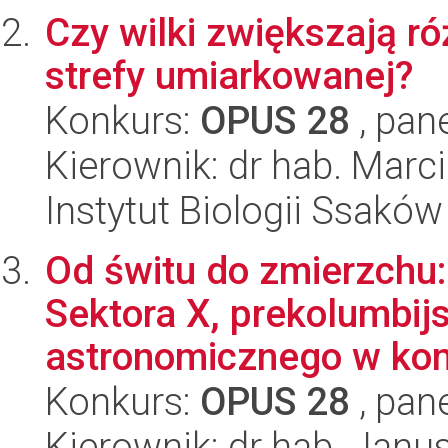
Czy wilki zwiększają r
strefy umiarkowanej?
Konkurs:
OPUS 28
, pan
Kierownik: dr hab. Marc
Instytut Biologii Ssakó
Od świtu do zmierzchu:
Sektora X, prekolumbij
astronomicznego w kom
Konkurs:
OPUS 28
, pan
Kierownik: dr hab. Jan