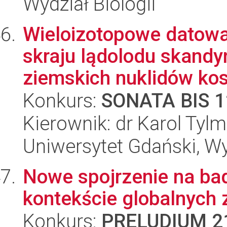
Wydział Biologii
Wieloizotopowe datowa
skraju lądolodu skand
ziemskich nuklidów ko
Konkurs:
SONATA BIS 1
Kierownik: dr Karol Tyl
Uniwersytet Gdański, Wyd
Nowe spojrzenie na ba
kontekście globalnych
Konkurs:
PRELUDIUM 2