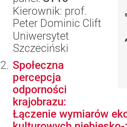
Kierownik: prof.
Peter Dominic Clift
Uniwersytet
A
Szczeciński
Społeczna
percepcja
odporności
krajobrazu:
Łączenie wymiarów ekol
kulturowych niebiesko-z