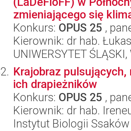
(LaDeFloFF) w Północ
zmieniającego się klima
Konkurs:
OPUS 25
, pan
Kierownik: dr hab. Łuka
UNIWERSYTET ŚLĄSKI, W
Krajobraz pulsujących
ich drapieżników
Konkurs:
OPUS 25
, pan
Kierownik: dr hab. Iren
Instytut Biologii Ssakó