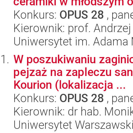
ceramiki w młodszym ok
Konkurs:
OPUS 28
, pan
Kierownik: prof. Andrze
Uniwersytet im. Adama 
W poszukiwaniu zaginion
pejzaż na zapleczu san
Kourion (lokalizacja ...
Konkurs:
OPUS 28
, pan
Kierownik: dr hab. Mon
Uniwersytet Warszawsk