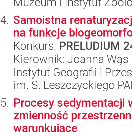
Muzeum i Instytut Zoolo
Samoistna renaturyzac
na funkcje biogeomorfo
Konkurs:
PRELUDIUM 2
Kierownik: Joanna Wąs
Instytut Geografii i Pr
im. S. Leszczyckiego P
Procesy sedymentacji 
zmienność przestrzenno
warunkujące