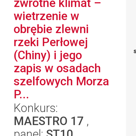
zwrotne klimat –
wietrzenie w
obrębie zlewni
rzeki Perłowej
(Chiny) i jego
S
zapis w osadach
szelfowych Morza
P...
Konkurs:
MAESTRO 17
,
panel:
ST10