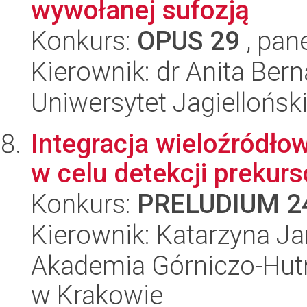
wywołanej sufozją
Konkurs:
OPUS 29
, pan
Kierownik: dr Anita Bern
Uniwersytet Jagiellońsk
Integracja wieloźródło
w celu detekcji prekur
Konkurs:
PRELUDIUM 2
Kierownik: Katarzyna J
Akademia Górniczo-Hutn
w Krakowie