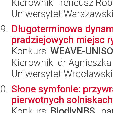
Kierownik: Ireneusz Rob
Uniwersytet Warszawsk
Długoterminowa dynam
pradziejowych miejsc r
Konkurs:
WEAVE-UNIS
Kierownik: dr Agnieszka 
Uniwersytet Wrocławski
Słone symfonie: przywr
pierwotnych solniskach
Konkurs:
BiodivNBS
, pa