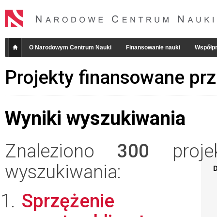
O Narodowym Centrum Nauki
Finansowanie nauki
Współpr
Projekty finansowane pr
Wyniki wyszukiwania
Znaleziono
300
projek
wyszukiwania:
D
Sprzężenie