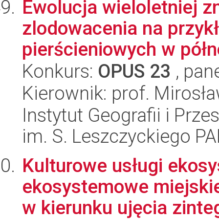
Ewolucja wieloletniej 
zlodowacenia na przykł
pierścieniowych w półn
Konkurs:
OPUS 23
, pan
Kierownik: prof. Mirosł
Instytut Geografii i Pr
im. S. Leszczyckiego P
Kulturowe usługi ekos
ekosystemowe miejskie
w kierunku ujęcia zinteg