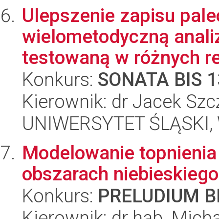
Ulepszenie zapisu pal
wielometodyczną analiz
testowaną w różnych re
Konkurs:
SONATA BIS 1
Kierownik: dr Jacek Szc
UNIWERSYTET ŚLĄSKI, W
Modelowanie topnieni
obszarach niebieskieg
Konkurs:
PRELUDIUM BI
Kierownik: dr hab. Michał