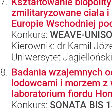
Kształtowanie biopolity
zmilitaryzowane ciała 
Europie Wschodniej pod
Konkurs:
WEAVE-UNIS
Kierownik: dr Kamil Józ
Uniwersytet Jagiellońsk
Badania wzajemnych o
lodowcami i morzem z 
laboratorium fiordu Hor
Konkurs:
SONATA BIS 1