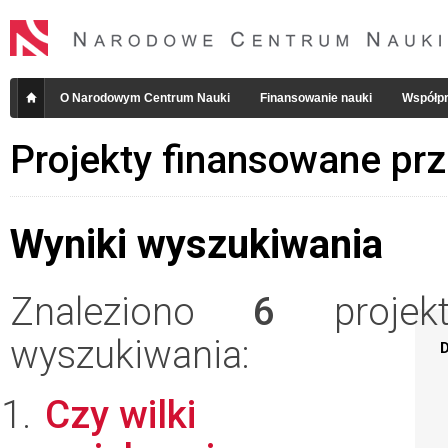
O Narodowym Centrum Nauki
Finansowanie nauki
Współpr
Projekty finansowane pr
Wyniki wyszukiwania
Znaleziono
6
projekt
wyszukiwania:
D
Czy wilki