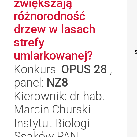
zwiększają
różnorodność
drzew w lasach
strefy
umiarkowanej?
S
Konkurs:
OPUS 28
,
panel:
NZ8
Kierownik: dr hab.
Marcin Churski
Instytut Biologii
Ssaków PAN