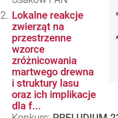
Lokalne reakcje
zwierząt na
przestrzenne
A
wzorce
zróżnicowania
martwego drewna
i struktury lasu
oraz ich implikacje
dla f...
Konkurs:
PRELUDIUM 2