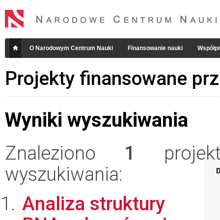
O Narodowym Centrum Nauki
Finansowanie nauki
Współpr
Projekty finansowane pr
Wyniki wyszukiwania
Znaleziono
1
projekt
wyszukiwania:
D
Analiza struktury