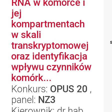
RNA w komórce i
jej
kompartmentach
w skali
transkryptomowej
S
oraz identyfikacja
wpływu czynników
komórk...
Konkurs:
OPUS 20
,
panel:
NZ3
Kierownik: dr hab.