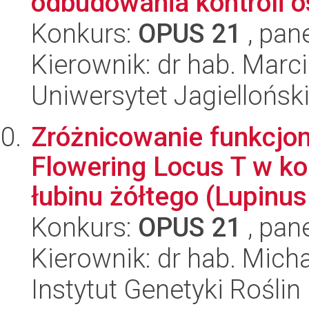
odbudowania kontroli o
Konkurs:
OPUS 21
, pan
Kierownik: dr hab. Marc
Uniwersytet Jagielloński
Zróżnicowanie funkcjo
Flowering Locus T w kon
łubinu żółtego (Lupinus 
Konkurs:
OPUS 21
, pan
Kierownik: dr hab. Micha
Instytut Genetyki Rośli