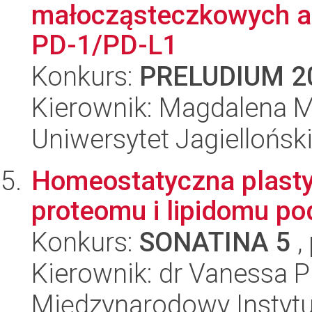
małocząsteczkowych a
PD-1/PD-L1
Konkurs:
PRELUDIUM 2
Kierownik: Magdalena M
Uniwersytet Jagiellońsk
Homeostatyczna plasty
proteomu i lipidomu p
Konkurs:
SONATINA 5
,
Kierownik: dr Vanessa P
Międzynarodowy Instyt