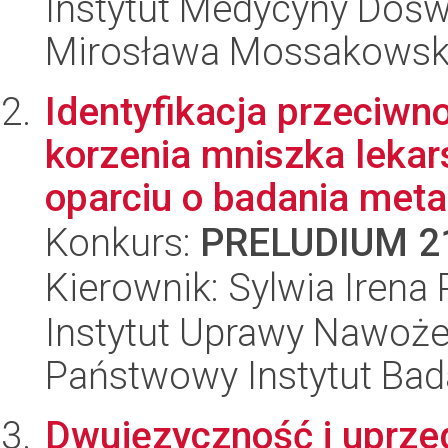
Instytut Medycyny Doświa
Mirosława Mossakowsk
Identyfikacja przeciw
korzenia mniszka lekars
oparciu o badania meta.
Konkurs:
PRELUDIUM 2
Kierownik: Sylwia Irena
Instytut Uprawy Nawoże
Państwowy Instytut Ba
Dwujęzyczność i uprze