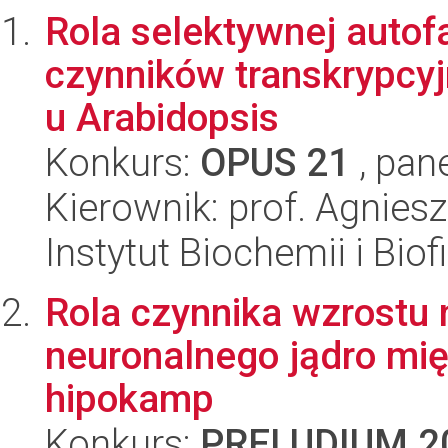
Rola selektywnej autofa
czynników transkrypcy
u Arabidopsis
Konkurs:
OPUS 21
, pan
Kierownik: prof. Agnies
Instytut Biochemii i Biof
Rola czynnika wzrostu
neuronalnego jądro mi
hipokamp
Konkurs:
PRELUDIUM 2