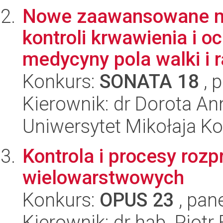
Nowe zaawansowane ma
kontroli krwawienia i o
medycyny pola walki i ra
Konkurs:
SONATA 18
, 
Kierownik: dr Dorota A
Uniwersytet Mikołaja Ko
Kontrola i procesy rozp
wielowarstwowych
Konkurs:
OPUS 23
, pan
Kierownik: dr hab. Piotr