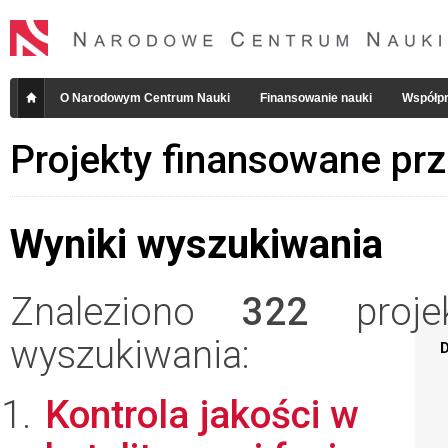
O Narodowym Centrum Nauki
Finansowanie nauki
Współpr
Projekty finansowane pr
Wyniki wyszukiwania
Znaleziono
322
projek
wyszukiwania:
D
Kontrola jakości w