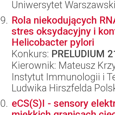
Uniwersytet Warszawsk
Rola niekodujących RN
stres oksydacyjny i ko
Helicobacter pylori
Konkurs:
PRELUDIUM 2
Kierownik: Mateusz Krz
Instytut Immunologii i T
Ludwika Hirszfelda Pols
eCS(S)I - sensory elek
miękkich granicach cie