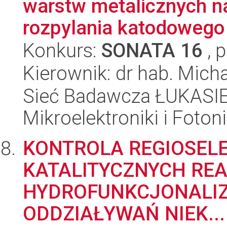
warstw metalicznych 
rozpylania katodowego o
Konkurs:
SONATA 16
, 
Kierownik: dr hab. Mic
Sieć Badawcza ŁUKASIEW
Mikroelektroniki i Fotoni
KONTROLA REGIOSEL
KATALITYCZNYCH RE
HYDROFUNKCJONALIZ
ODDZIAŁYWAŃ NIEK...