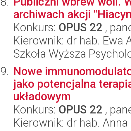
Publiczni wbrew woli.
archiwach akcji "Hiacyn
Konkurs:
OPUS 22
, pan
Kierownik: dr hab. Ewa 
Szkoła Wyższa Psycholo
Nowe immunomodulato
jako potencjalna terap
układowym
Konkurs:
OPUS 22
, pan
Kierownik: dr hab. Ann