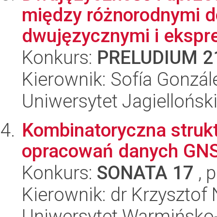
między różnorodnymi 
dwujęzycznymi i ekspre
Konkurs:
PRELUDIUM 2
Kierownik: Sofía Gonzál
Uniwersytet Jagielloński
Kombinatoryczna struktu
opracowań danych GN
Konkurs:
SONATA 17
, 
Kierownik: dr Krzysztof
Uniwersytet Warmińsko-