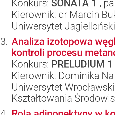
Konkurs:
SONATA 1
, pa
Kierownik: dr Marcin B
Uniwersytet Jagielloński
Analiza izotopowa węgl
kontroli procesu meta
Konkurs:
PRELUDIUM 1
Kierownik: Dominika Nat
Uniwersytet Wrocławski,
Kształtowania Środowi
Rola adiponektyny w ko