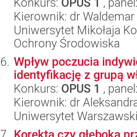
Konkurs:
OPUS 1
, panel
Kierownik: dr Waldemar
Uniwersytet Mikołaja Kop
Ochrony Środowiska
Wpływ poczucia indywidu
identyfikację z grupą 
Konkurs:
OPUS 1
, panel
Kierownik: dr Aleksandr
Uniwersytet Warszawski,
Korekta czy głęboka 