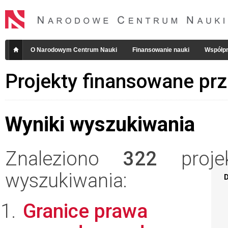
O Narodowym Centrum Nauki
Finansowanie nauki
Współpr
Projekty finansowane pr
Wyniki wyszukiwania
Znaleziono
322
projek
wyszukiwania:
D
Granice prawa