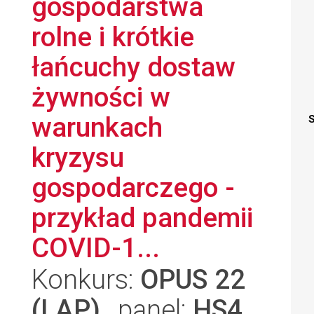
gospodarstwa
rolne i krótkie
łańcuchy dostaw
żywności w
warunkach
S
kryzysu
gospodarczego -
przykład pandemii
COVID-1...
Konkurs:
OPUS 22
(LAP)
, panel:
HS4