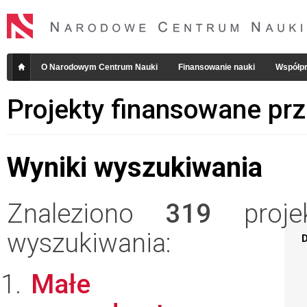
O Narodowym Centrum Nauki
Finansowanie nauki
Współpr
Projekty finansowane pr
Wyniki wyszukiwania
Znaleziono
319
projek
wyszukiwania:
D
Małe