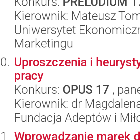
Konkurs:
PRELUDIUM 1
Kierownik: Mateusz To
Uniwersytet Ekonomiczn
Marketingu
Uproszczenia i heurysty
pracy
Konkurs:
OPUS 17
, pan
Kierownik: dr Magdale
Fundacja Adeptów i Mi
Wprowadzanie marek do