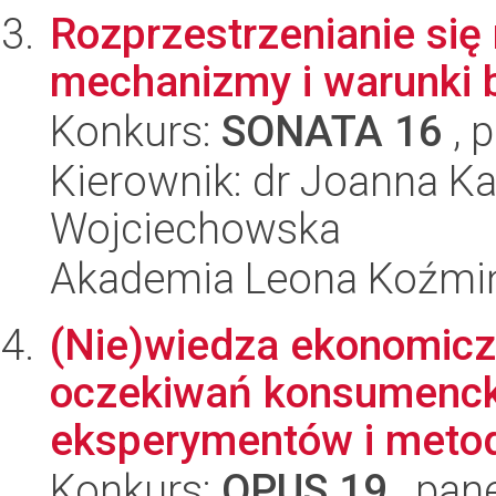
Rozprzestrzenianie się 
mechanizmy i warunki
Konkurs:
SONATA 16
, 
Kierownik: dr Joanna Ka
Wojciechowska
Akademia Leona Koźmi
(Nie)wiedza ekonomic
oczekiwań konsumenck
eksperymentów i metod 
Konkurs:
OPUS 19
, pan