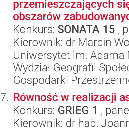
przemieszczających się
obszarów zabudowany
Konkurs:
SONATA 15
, 
Kierownik: dr Marcin W
Uniwersytet im. Adama 
Wydział Geografii Społ
Gospodarki Przestrzenn
Równość w realizacji as
Konkurs:
GRIEG 1
, pane
Kierownik: dr hab. Joa