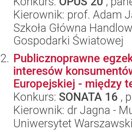
Konkurs:
OPUS 20
, pan
Kierownik: prof. Adam 
Szkoła Główna Handlow
Gospodarki Światowej
Publicznoprawne egze
interesów konsumentów
Europejskiej - między teo
Konkurs:
SONATA 16
, 
Kierownik: dr Jagna - M
Uniwersytet Warszawsk