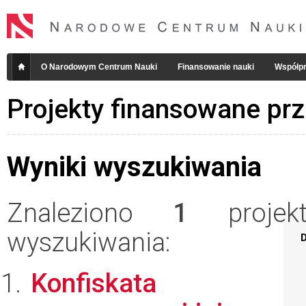
O Narodowym Centrum Nauki
Finansowanie nauki
Współpr
Projekty finansowane pr
Wyniki wyszukiwania
Znaleziono
1
projekt
wyszukiwania:
D
Konfiskata