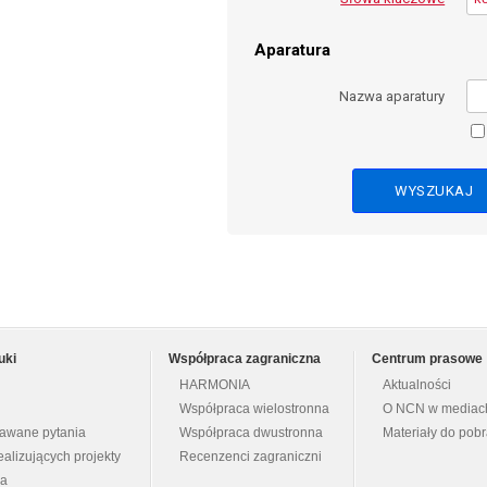
Aparatura
Nazwa aparatury
uki
Współpraca zagraniczna
Centrum prasowe
HARMONIA
Aktualności
Współpraca wielostronna
O NCN w mediac
dawane pytania
Współpraca dwustronna
Materiały do pob
ealizujących projekty
Recenzenci zagraniczni
na