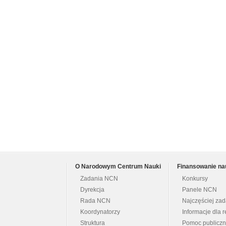
O Narodowym Centrum Nauki
Finansowanie na
Zadania NCN
Konkursy
Dyrekcja
Panele NCN
Rada NCN
Najczęściej za
Koordynatorzy
Informacje dla r
Struktura
Pomoc publicz