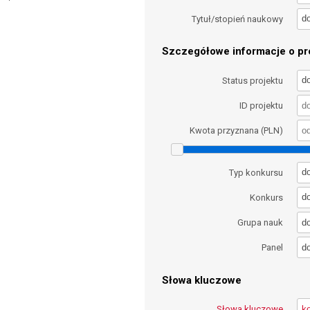
d
Tytuł/stopień naukowy
Szczegółowe informacje o pro
d
Status projektu
ID projektu
Kwota przyznana (PLN)
d
Typ konkursu
d
Konkurs
d
Grupa nauk
d
Panel
Słowa kluczowe
Słowa kluczowe