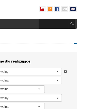
nostki realizującej
owolne
owolna