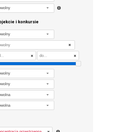
owolny
jekcie i konkursie
owolny
owolny
owolny
owolna
owolna