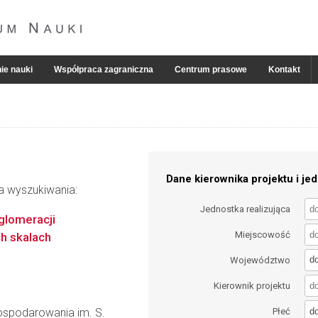
ie nauki
Współpraca zagraniczna
Centrum prasowe
Kontakt
Dane kierownika projektu i jed
ia wyszukiwania:
Jednostka realizująca
glomeracji
Miejscowość
h skalach
d
Województwo
Kierownik projektu
d
gospodarowania im. S.
Płeć