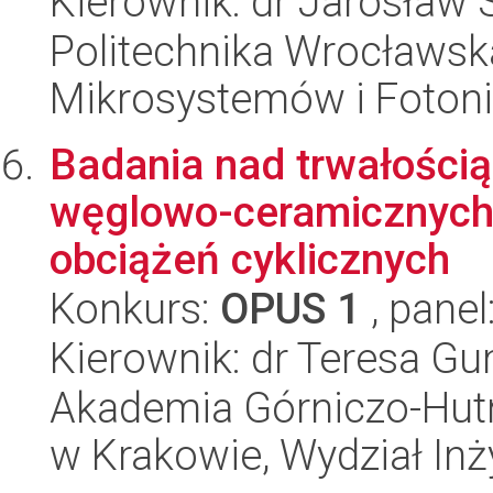
Kierownik: dr Jarosław 
Politechnika Wrocławska
Mikrosystemów i Fotoni
Badania nad trwałości
węglowo-ceramicznych
obciążeń cyklicznych
Konkurs:
OPUS 1
, panel
Kierownik: dr Teresa G
Akademia Górniczo-Hutn
w Krakowie, Wydział Inży