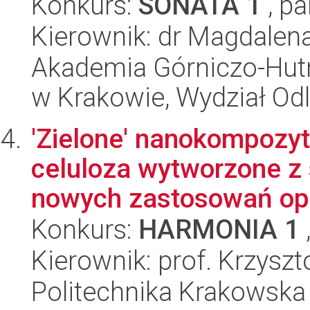
Konkurs:
SONATA 1
, pa
Kierownik: dr Magdalen
Akademia Górniczo-Hutn
w Krakowie, Wydział Od
'Zielone' nanokompozyt
celuloza wytworzone z
nowych zastosowań opa
Konkurs:
HARMONIA 1
Kierownik: prof. Krzyszt
Politechnika Krakowska 