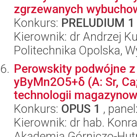
zgrzewanych wybuchow
Konkurs:
PRELUDIUM 1
Kierownik: dr Andrzej K
Politechnika Opolska, 
Perowskity podwójne z
yByMn2O5+δ (A: Sr, Ca; 
technologii magazynowan
Konkurs:
OPUS 1
, panel
Kierownik: dr hab. Konr
Akademia Górniczo-Hutn