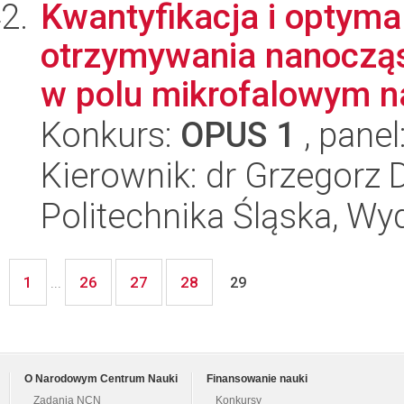
Kwantyfikacja i optyma
otrzymywania nanocząs
w polu mikrofalowym na
Konkurs:
OPUS 1
, panel
Kierownik: dr Grzegorz 
Politechnika Śląska, Wy
1
26
27
28
...
29
O Narodowym Centrum Nauki
Finansowanie nauki
Zadania NCN
Konkursy