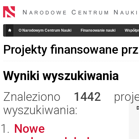
O Narodowym Centrum Nauki
Finansowanie nauki
Współpr
Projekty finansowane pr
Wyniki wyszukiwania
Znaleziono
1442
projek
wyszukiwania:
D
Nowe