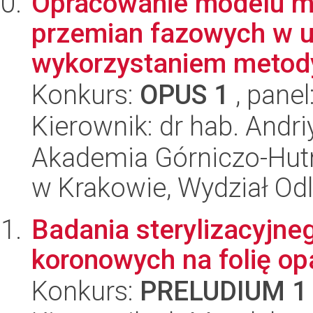
Opracowanie modelu m
przemian fazowych w u
wykorzystaniem metody
Konkurs:
OPUS 1
, panel
Kierownik: dr hab. Andri
Akademia Górniczo-Hutn
w Krakowie, Wydział Od
Badania sterylizacyjn
koronowych na folię op
Konkurs:
PRELUDIUM 1