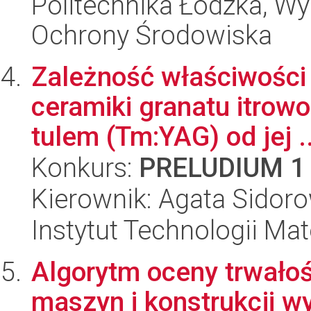
Politechnika Łódzka, Wyd
Ochrony Środowiska
Zależność właściwości
ceramiki granatu itro
tulem (Tm:YAG) od jej ..
Konkurs:
PRELUDIUM 1
Kierownik: Agata Sidor
Instytut Technologii Ma
Algorytm oceny trwało
maszyn i konstrukcji w