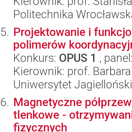
Kierownik: prof. Stanisł
Politechnika Wrocławsk
Projektowanie i funkcj
polimerów koordynacyj
Konkurs:
OPUS 1
, panel
Kierownik: prof. Barbara
Uniwersytet Jagiellońsk
Magnetyczne półprzew
tlenkowe - otrzymywani
fizycznych