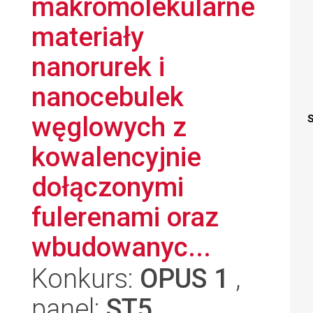
makromolekularne
materiały
nanorurek i
nanocebulek
węglowych z
S
kowalencyjnie
dołączonymi
fulerenami oraz
wbudowanyc...
Konkurs:
OPUS 1
,
panel:
ST5