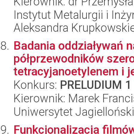
Kierownik: dr Przemysł
Instytut Metalurgii i Inż
Aleksandra Krupkowski
Badania oddziaływań n
półprzewodników szer
tetracyjanoetylenem i 
Konkurs:
PRELUDIUM 1
Kierownik: Marek Franc
Uniwersytet Jagiellońsk
Funkcjonalizacja filmó