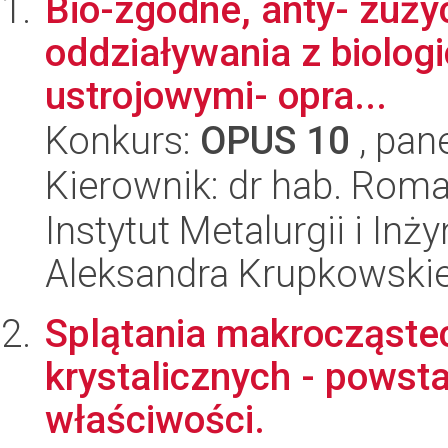
Bio-zgodne, anty- zuży
oddziaływania z biolog
ustrojowymi- opra...
Konkurs:
OPUS 10
, pan
Kierownik: dr hab. Rom
Instytut Metalurgii i Inż
Aleksandra Krupkowski
Splątania makrocząste
krystalicznych - powst
właściwości.