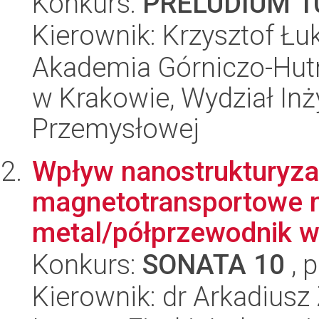
Konkurs:
PRELUDIUM 1
Kierownik: Krzysztof Ł
Akademia Górniczo-Hutn
w Krakowie, Wydział Inży
Przemysłowej
Wpływ nanostrukturyzac
magnetotransportowe 
metal/półprzewodnik w
Konkurs:
SONATA 10
, 
Kierownik: dr Arkadiusz