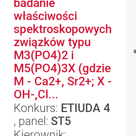
badanie
właściwości
spektroskopowych
związków typu
M3(PO4)2 i
S
M5(PO4)3X (gdzie
M - Ca2+, Sr2+; X -
OH-,Cl...
Konkurs:
ETIUDA 4
, panel:
ST5
Kierownik: