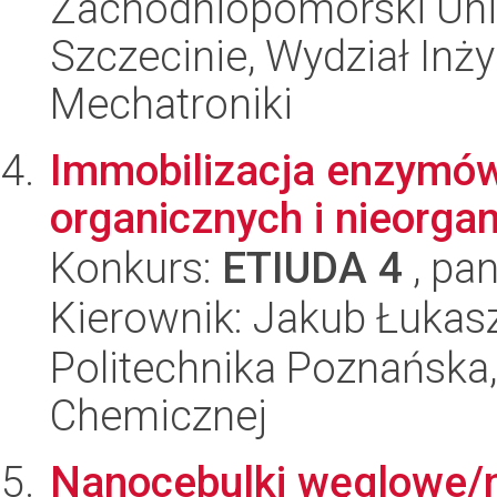
Zachodniopomorski Uni
Szczecinie, Wydział Inży
Mechatroniki
Immobilizacja enzymów
organicznych i nieorga
Konkurs:
ETIUDA 4
, pan
Kierownik: Jakub Łukas
Politechnika Poznańska,
Chemicznej
Nanocebulki węglowe/na