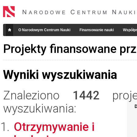
O Narodowym Centrum Nauki
Finansowanie nauki
Współpr
Projekty finansowane pr
Wyniki wyszukiwania
Znaleziono
1442
projek
wyszukiwania:
D
Otrzymywanie i