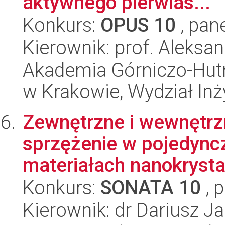
aktywnego pierwias...
Konkurs:
OPUS 10
, pan
Kierownik: prof. Aleksan
Akademia Górniczo-Hutn
w Krakowie, Wydział Inży
Zewnętrzne i wewnętrzn
sprzężenie w pojedyncz
materiałach nanokrystal
Konkurs:
SONATA 10
, 
Kierownik: dr Dariusz J