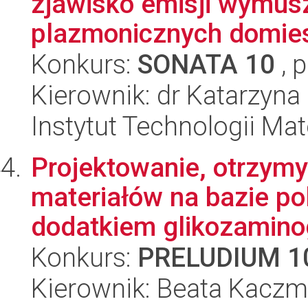
zjawisko emisji wymu
plazmonicznych domie
Konkurs:
SONATA 10
, 
Kierownik: dr Katarzyn
Instytut Technologii Ma
Projektowanie, otrzymy
materiałów na bazie po
dodatkiem glikozaminog
Konkurs:
PRELUDIUM 1
Kierownik: Beata Kaczm