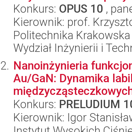
Konkurs:
OPUS 10
, pan
Kierownik: prof. Krzyszt
Politechnika Krakowska 
Wydział Inżynierii i Tec
Nanoinżynieria funkcjo
Au/GaN: Dynamika labi
międzycząsteczkowych n
Konkurs:
PRELUDIUM 1
Kierownik: Igor Stanisł
Instytut Wysokich Ciśni