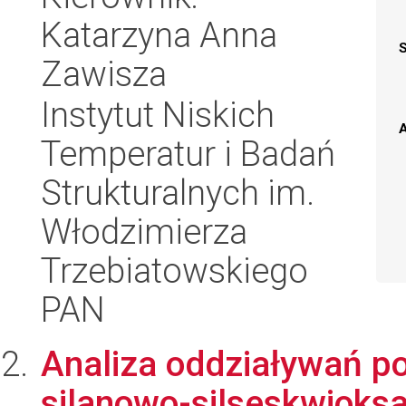
Katarzyna Anna
Zawisza
Instytut Niskich
A
Temperatur i Badań
Strukturalnych im.
Włodzimierza
Trzebiatowskiego
PAN
Analiza oddziaływań po
silanowo-silseskwioksa