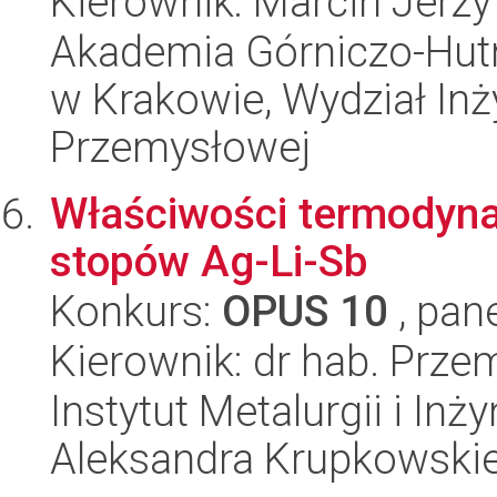
Kierownik: Marcin Jerzy
Akademia Górniczo-Hutn
w Krakowie, Wydział Inży
Przemysłowej
Właściwości termodynam
stopów Ag-Li-Sb
Konkurs:
OPUS 10
, pan
Kierownik: dr hab. Prz
Instytut Metalurgii i Inż
Aleksandra Krupkowski