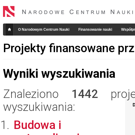
O Narodowym Centrum Nauki
Finansowanie nauki
Współpr
Projekty finansowane pr
Wyniki wyszukiwania
Znaleziono
1442
projek
wyszukiwania:
D
Budowa i