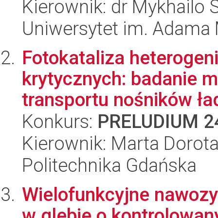
Kierownik: dr Mykhailo 
Uniwersytet im. Adama 
Fotokataliza heteroge
krytycznych: badanie 
transportu nośników ła
Konkurs:
PRELUDIUM 2
Kierownik: Marta Dorot
Politechnika Gdańska
Wielofunkcyjne nawozy
w glebie o kontrolowan