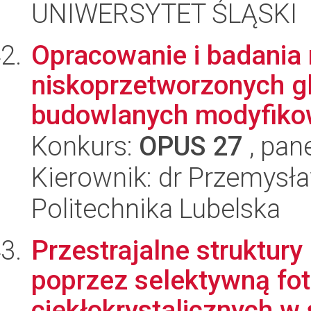
UNIWERSYTET ŚLĄSKI
Opracowanie i badania
niskoprzetworzonych g
budowlanych modyfikow
Konkurs:
OPUS 27
, pan
Kierownik: dr Przemysła
Politechnika Lubelska
Przestrajalne struktur
poprzez selektywną fo
ciekłokrystalicznych w s