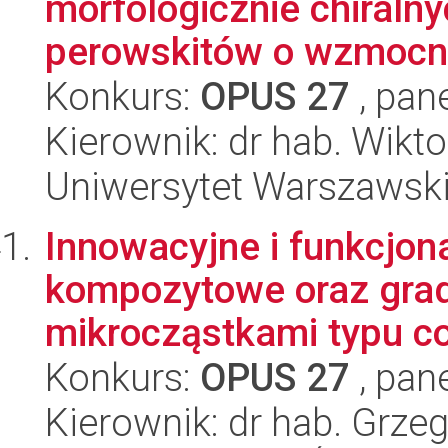
morfologicznie chiraln
perowskitów o wzmocnio
Konkurs:
OPUS 27
, pan
Kierownik: dr hab. Wikt
Uniwersytet Warszawsk
Innowacyjne i funkcjon
kompozytowe oraz grad
mikrocząstkami typu cor
Konkurs:
OPUS 27
, pan
Kierownik: dr hab. Grze