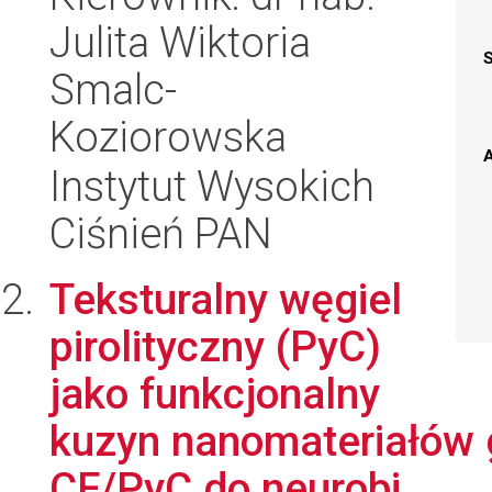
Julita Wiktoria
Smalc-
Koziorowska
A
Instytut Wysokich
Ciśnień PAN
Teksturalny węgiel
pirolityczny (PyC)
jako funkcjonalny
kuzyn nanomateriałów
CF/PyC do neurobi...