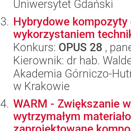
Uniwersytet Gdański
Hybrydowe kompozyty
wykorzystaniem techni
Konkurs:
OPUS 28
, pan
Kierownik: dr hab. Wald
Akademia Górniczo-Hutn
w Krakowie
WARM - Zwiększanie wyd
wytrzymałym materiało
zaprojektowane kompoz