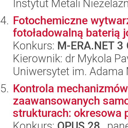
Instytut Metali Nieżelaz
Fotochemiczne wytwarz
fotoładowalną baterią
Konkurs:
M-ERA.NET 3 
Kierownik: dr Mykola Pa
Uniwersytet im. Adama 
Kontrola mechanizmów r
zaawansowanych samoo
strukturach: okresowa p
Konkurs:
OPUS 28
, pan