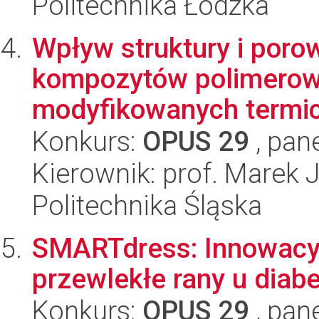
Politechnika Łódzka
Wpływ struktury i poro
kompozytów polimero
modyfikowanych termiczn
Konkurs:
OPUS 29
, pan
Kierownik: prof. Marek 
Politechnika Śląska
SMARTdress: Innowacyj
przewlekłe rany u diab
Konkurs:
OPUS 29
, pan