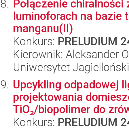
Połączenie chiralności
luminoforach na bazie
manganu(II)
Konkurs:
PRELUDIUM 2
Kierownik: Aleksander 
Uniwersytet Jagiellońsk
Upcykling odpadowej li
projektowania domies
TiO₂/biopolimer do zr
Konkurs:
PRELUDIUM 2