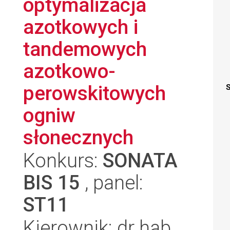
optymalizacja
azotkowych i
tandemowych
azotkowo-
perowskitowych
S
ogniw
słonecznych
Konkurs:
SONATA
BIS 15
, panel:
ST11
Kierownik: dr hab.