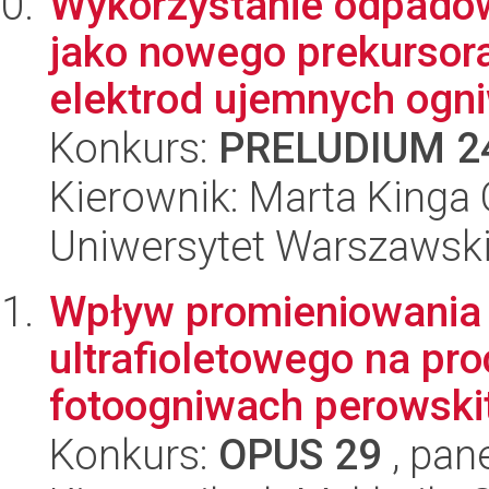
Wykorzystanie odpadów
jako nowego prekursora
elektrod ujemnych ogniw
Konkurs:
PRELUDIUM 2
Kierownik: Marta Kinga
Uniwersytet Warszawsk
Wpływ promieniowania j
ultrafioletowego na pr
fotoogniwach perowski
Konkurs:
OPUS 29
, pan