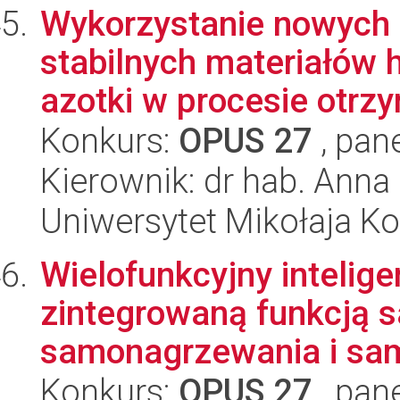
Wykorzystanie nowych 
stabilnych materiałów
azotki w procesie otrz
Konkurs:
OPUS 27
, pan
Kierownik: dr hab. Anna 
Uniwersytet Mikołaja K
Wielofunkcyjny intelig
zintegrowaną funkcją 
samonagrzewania i sam
Konkurs:
OPUS 27
, pan