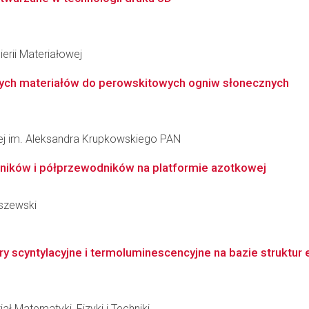
erii Materiałowej
wych materiałów do perowskitowych ogniw słonecznych
łowej im. Aleksandra Krupkowskiego PAN
ników i półprzewodników na platformie azotkowej
iszewski
yntylacyjne i termoluminescencyjne na bazie struktur ep
ł Matematyki, Fizyki i Techniki