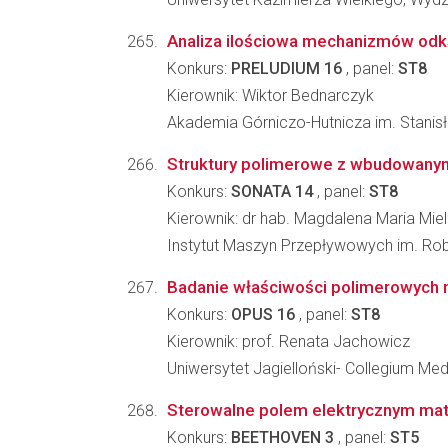
Analiza ilościowa mechanizmów odk
Konkurs:
PRELUDIUM 16
, panel:
ST8
Kierownik: Wiktor Bednarczyk
Akademia Górniczo-Hutnicza im. Stanisła
Struktury polimerowe z wbudowanym
Konkurs:
SONATA 14
, panel:
ST8
Kierownik: dr hab. Magdalena Maria Mie
Instytut Maszyn Przepływowych im. Ro
Badanie właściwości polimerowych m
Konkurs:
OPUS 16
, panel:
ST8
Kierownik: prof. Renata Jachowicz
Uniwersytet Jagielloński- Collegium M
Sterowalne polem elektrycznym mat
Konkurs:
BEETHOVEN 3
, panel:
ST5