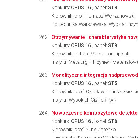
Konkurs:
OPUS 16
, panel:
ST8
Kierownik: prof. Tomasz Wejrzanowski
Politechnika Warszawska, Wydział Inżyni
Otrzymywanie i charakterystyka no
Konkurs:
OPUS 16
, panel:
ST8
Kierownik: dr hab. Marek Jan Lipiński
Instytut Metalurgii i Inżynierii Materia
Monolityczna integracja nadprzewod
Konkurs:
OPUS 16
, panel:
ST5
Kierownik: prof. Czesław Dariusz Skierb
Instytut Wysokich Ciśnień PAN
Nowoczesne kompozytowe detektory sc
Konkurs:
OPUS 16
, panel:
ST8
Kierownik: prof. Yuriy Zorenko
Uniwersytet Kazimierza Wielkiego, Wydzia