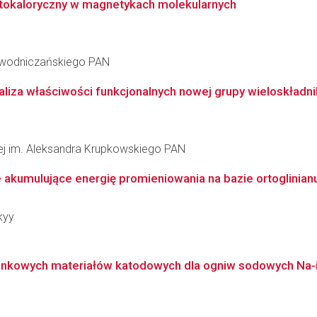
etokaloryczny w magnetykach molekularnych
iewodniczańskiego PAN
naliza właściwości funkcjonalnych nowej grupy wieloskładn
łowej im. Aleksandra Krupkowskiego PAN
kumulujące energię promieniowania na bazie ortoglinianu i
kyy
nkowych materiałów katodowych dla ogniw sodowych Na-ion