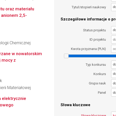
d
Tytuł/stopień naukowy
tu oraz materiału
 anionem 2,5-
Szczegółowe informacje o pro
d
Status projektu
ID projektu
logii Chemicznej
Kwota przyznana (PLN)
arzane w nowatorskim
j mocy z
d
Typ konkursu
d
Konkurs
ek
d
Grupa nauk
erii Materiałowej
d
Panel
a elektrycznie
erowego
Słowa kluczowe
Słowa kluczowe