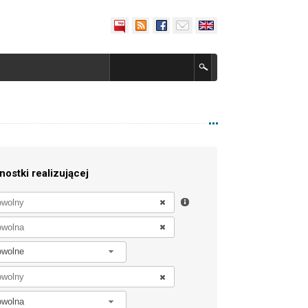
nostki realizującej
owolne
owolna