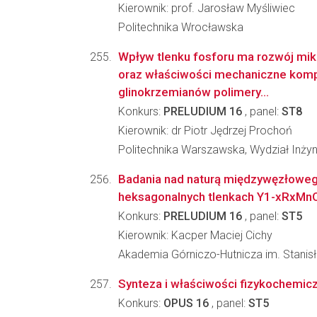
Kierownik: prof. Jarosław Myśliwiec
Politechnika Wrocławska
Wpływ tlenku fosforu ma rozwój mikr
oraz właściwości mechaniczne kom
glinokrzemianów polimery...
Konkurs:
PRELUDIUM 16
, panel:
ST8
Kierownik: dr Piotr Jędrzej Prochoń
Politechnika Warszawska, Wydział Inżyn
Badania nad naturą międzywęzłowego
heksagonalnych tlenkach Y1-xRxMnO3
Konkurs:
PRELUDIUM 16
, panel:
ST5
Kierownik: Kacper Maciej Cichy
Akademia Górniczo-Hutnicza im. Stanisł
Synteza i właściwości fizykochemic
Konkurs:
OPUS 16
, panel:
ST5