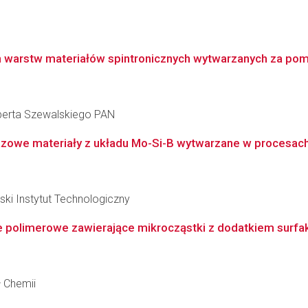
ich warstw materiałów spintronicznych wytwarzanych za p
berta Szewalskiego PAN
owe materiały z układu Mo-Si-B wytwarzane w procesach 
i Instytut Technologiczny
 polimerowe zawierające mikrocząstki z dodatkiem surfakt
ł Chemii