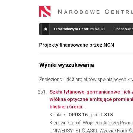
O Narodowym Centrum Nauki
Finansowan
Projekty finansowane przez NCN
Wyniki wyszukiwania
Znaleziono
1442
projektów spełniających kry
Szkła tytanowo-germanianowe i ich 
włókna optyczne emitujące promien
bliskiej i średn...
Konkurs:
OPUS 16
, panel:
ST8
Kierownik: prof. Wojciech Andrzej Pisars
UNIWERSYTET ŚLĄSKI, Wydział Nauk Ści