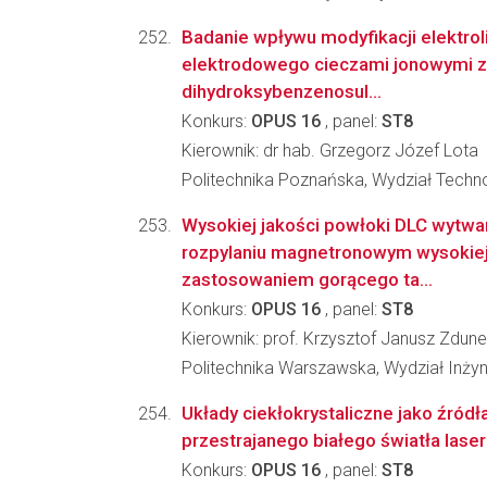
Badanie wpływu modyfikacji elektroli
elektrodowego cieczami jonowymi z
dihydroksybenzenosul...
Konkurs:
OPUS 16
, panel:
ST8
Kierownik: dr hab. Grzegorz Józef Lota
Politechnika Poznańska, Wydział Techno
Wysokiej jakości powłoki DLC wytw
rozpylaniu magnetronowym wysokie
zastosowaniem gorącego ta...
Konkurs:
OPUS 16
, panel:
ST8
Kierownik: prof. Krzysztof Janusz Zdun
Politechnika Warszawska, Wydział Inżyni
Układy ciekłokrystaliczne jako źródł
przestrajanego białego światła las
Konkurs:
OPUS 16
, panel:
ST8