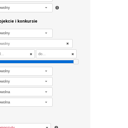
owolny
jekcie i konkursie
owolny
owolny
owolny
owolna
owolna