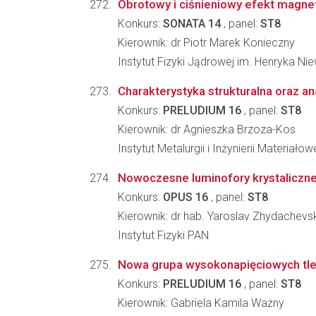
Obrotowy i ciśnieniowy efekt magn
Konkurs:
SONATA 14
, panel:
ST8
Kierownik: dr Piotr Marek Konieczny
Instytut Fizyki Jądrowej im. Henryka N
Charakterystyka strukturalna oraz a
Konkurs:
PRELUDIUM 16
, panel:
ST8
Kierownik: dr Agnieszka Brzoza-Kos
Instytut Metalurgii i Inżynierii Materia
Nowoczesne luminofory krystaliczne a
Konkurs:
OPUS 16
, panel:
ST8
Kierownik: dr hab. Yaroslav Zhydachevs
Instytut Fizyki PAN
Nowa grupa wysokonapięciowych tle
Konkurs:
PRELUDIUM 16
, panel:
ST8
Kierownik: Gabriela Kamila Ważny