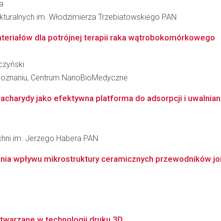
a
rukturalnych im. Włodzimierza Trzebiatowskiego PAN
riałów dla potrójnej terapii raka wątrobokomórkowego
czyński
 Poznaniu, Centrum NanoBioMedyczne
charydy jako efektywna platforma do adsorpcji i uwalniani
zchni im. Jerzego Habera PAN
nia wpływu mikrostruktury ceramicznych przewodników jon
ytwarzane w technologii druku 3D