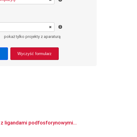
pokaż tylko projekty z aparaturą
Wyczyść formularz
z ligandami podfosforynowymi...