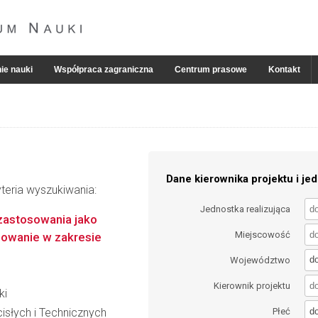
ie nauki
Współpraca zagraniczna
Centrum prasowe
Kontakt
Dane kierownika projektu i jed
teria wyszukiwania:
Jednostka realizująca
zastosowania jako
Miejscowość
iowanie w zakresie
d
Województwo
Kierownik projektu
ki
d
słych i Technicznych
Płeć