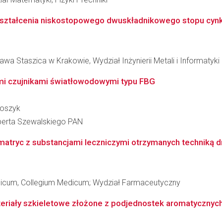
ształcenia niskostopowego dwuskładnikowego stopu cyn
wa Staszica w Krakowie, Wydział Inżynierii Metali i Informatyk
i czujnikami światłowodowymi typu FBG
loszyk
berta Szewalskiego PAN
atryc z substancjami leczniczymi otrzymanych techniką d
edicum, Collegium Medicum; Wydział Farmaceutyczny
eriały szkieletowe złożone z podjednostek aromatycznyc