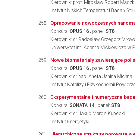
Kierownik: prof. Mirosław Robert Mączk
Instytut Niskich Temperatur i Badań St
Opracowanie nowoczesnych nanomate
Konkurs:
OPUS 16
, panel:
ST8
Kierownik: dr Radosław Grzegorz Mrów
Uniwersytet im. Adama Mickiewicza w
Nowe biomateriały zawierające polisa
Konkurs:
OPUS 16
, panel:
ST8
Kierownik: dr hab. Aneta Janina Michna
Instytut Katalizy i Fizykochemii Powier
Eksperymentalne i numeryczne bada
Konkurs:
SONATA 14
, panel:
ST8
Kierownik: dr Jakub Marcin Kupecki
Instytut Energetyki
Hierarchiczne struktury porowate w