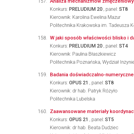
Analiza mechanizmów zmęczeniowych
Konkurs:
PRELUDIUM 20
, panel:
ST8
Kierownik: Karolina Ewelina Mazur
Politechnika Krakowska im. Tadeusza K
W jaki sposób właściwości blisko i 
Konkurs:
PRELUDIUM 20
, panel:
ST4
Kierownik: Paulina Błaszkiewicz
Politechnika Poznańska, Wydział Inżynier
Badania doświadczalno-numeryczne s
Konkurs:
OPUS 21
, panel:
ST8
Kierownik: dr hab. Patryk Różyło
Politechnika Lubelska
Zaawansowane materiały koordynacy
Konkurs:
OPUS 21
, panel:
ST5
Kierownik: dr hab. Beata Dudziec