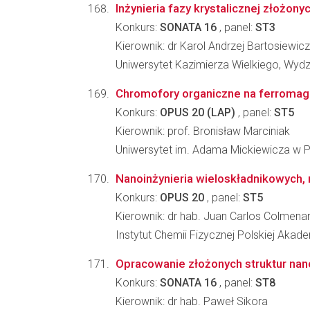
Inżynieria fazy krystalicznej złożon
Konkurs:
SONATA 16
, panel:
ST3
Kierownik: dr Karol Andrzej Bartosiewicz
Uniwersytet Kazimierza Wielkiego, Wydzi
Chromofory organiczne na ferromag
Konkurs:
OPUS 20 (LAP)
, panel:
ST5
Kierownik: prof. Bronisław Marciniak
Uniwersytet im. Adama Mickiewicza w 
Nanoinżynieria wieloskładnikowych, n
Konkurs:
OPUS 20
, panel:
ST5
Kierownik: dr hab. Juan Carlos Colmena
Instytut Chemii Fizycznej Polskiej Akad
Opracowanie złożonych struktur nan
Konkurs:
SONATA 16
, panel:
ST8
Kierownik: dr hab. Paweł Sikora