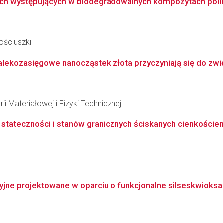
 występujących w biodegradowalnych kompozytach polime
ościuszki
dalekozasięgowe nanocząstek złota przyczyniają się do zw
ii Materiałowej i Fizyki Technicznej
tateczności i stanów granicznych ściskanych cienkościenn
jne projektowane w oparciu o funkcjonalne silseskwioksa