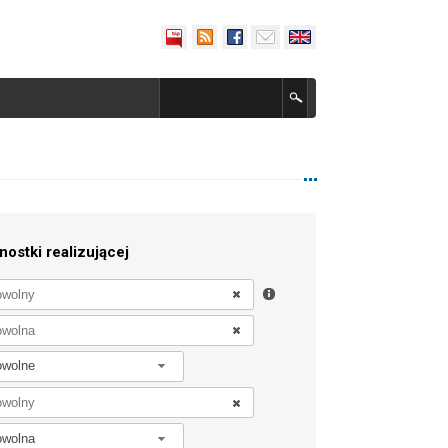
nostki realizującej
owolne
owolna