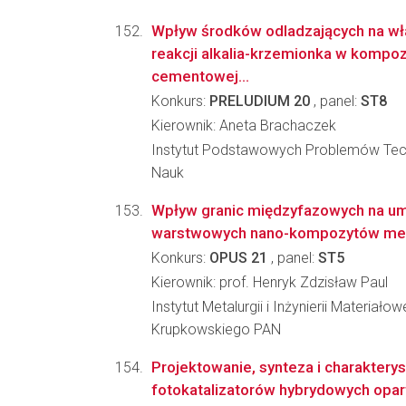
Wpływ środków odladzających na wł
reakcji alkalia-krzemionka w kompo
cementowej...
Konkurs:
PRELUDIUM 20
, panel:
ST8
Kierownik: Aneta Brachaczek
Instytut Podstawowych Problemów Tec
Nauk
Wpływ granic międzyfazowych na um
warstwowych nano-kompozytów met
Konkurs:
OPUS 21
, panel:
ST5
Kierownik: prof. Henryk Zdzisław Paul
Instytut Metalurgii i Inżynierii Materiało
Krupkowskiego PAN
Projektowanie, synteza i charaktery
fotokatalizatorów hybrydowych opar