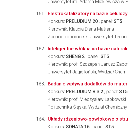
Uniwersytet im. Adama Mickiewicza w 
Elektrokatalizatory na bazie celulozy
Konkurs:
PRELUDIUM 20
, panel:
ST5
Kierownik: Klaudia Diana Maślana
Zachodniopomorski Uniwersytet Technolo
Inteligentne włókna na bazie natura
Konkurs:
SHENG 2
, panel:
ST5
Kierownik: prof. Szczepan Janusz Zapo
Uniwersytet Jagielloński, Wydział Chemi
Badanie wpływu dodatków do materi
Konkurs:
PRELUDIUM BIS 2
, panel:
ST5
Kierownik: prof. Mieczysław Łapkowski
Politechnika Śląska, Wydział Chemiczny
Układy rdzeniowo-powłokowe o stru
Konkurs:
SONATA 16
, panel:
ST5