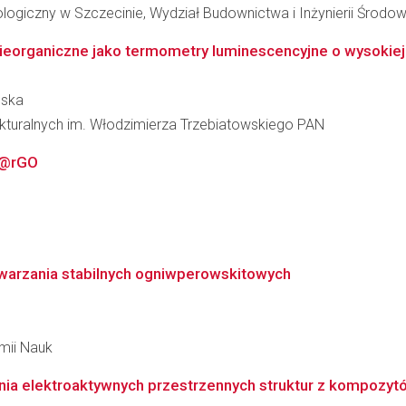
ogiczny w Szczecinie, Wydział Budownictwa i Inżynierii Środow
eorganiczne jako termometry luminescencyjne o wysokiej
ńska
rukturalnych im. Włodzimierza Trzebiatowskiego PAN
F@rGO
warzania stabilnych ogniwperowskitowych
emii Nauk
a elektroaktywnych przestrzennych struktur z kompozytó