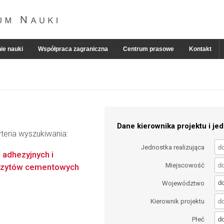
ie nauki
Współpraca zagraniczna
Centrum prasowe
Kontakt
Dane kierownika projektu i jed
teria wyszukiwania:
Jednostka realizująca
adhezyjnych i
Miejscowość
ozytów cementowych
d
Województwo
Kierownik projektu
d
Płeć