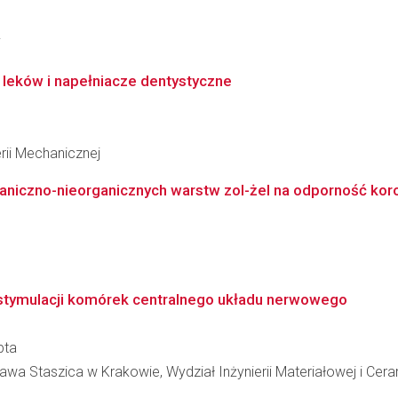
i
 leków i napełniacze dentystyczne
rii Mechanicznej
iczno-nieorganicznych warstw zol-żel na odporność korozy
tymulacji komórek centralnego układu nerwowego
pta
wa Staszica w Krakowie, Wydział Inżynierii Materiałowej i Cera