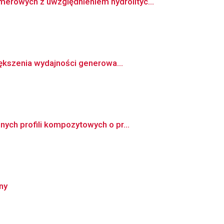
rowych z uwzględnieniem hydrolityc...
iększenia wydajności generowa...
ych profili kompozytowych o pr...
ny