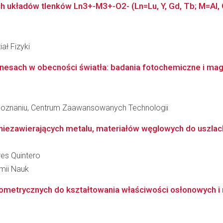
ych układów tlenków Ln3+-M3+-O2- (Ln=Lu, Y, Gd, Tb; M=Al,
ał Fizyki
nesach w obecności światła: badania fotochemiczne i ma
Poznaniu, Centrum Zaawansowanych Technologii
iezawierających metalu, materiałów węglowych do uszlachet
res Quintero
emii Nauk
ometrycznych do kształtowania właściwości osłonowych i 