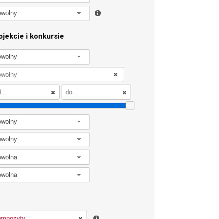
owolny
jekcie i konkursie
owolny
owolny
owolny
owolna
owolna