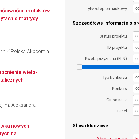
d
Tytuł/stopień naukowy
aściwości produktów
zytach o matrycy
Szczegółowe informacje o pro
d
Status projektu
ID projektu
hniki Polska Akademia
Kwota przyznana (PLN)
ocnienie wielo-
d
Typ konkursu
alicznych
d
Konkurs
d
Grupa nauk
wej im. Aleksandra
d
Panel
styka nowych
Słowa kluczowe
tych na
Słowa kluczowe