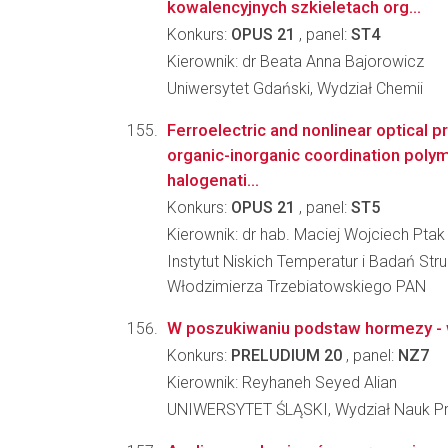
kowalencyjnych szkieletach org...
Konkurs:
OPUS 21
, panel:
ST4
Kierownik: dr Beata Anna Bajorowicz
Uniwersytet Gdański, Wydział Chemii
Ferroelectric and nonlinear optical p
organic-inorganic coordination poly
halogenati...
Konkurs:
OPUS 21
, panel:
ST5
Kierownik: dr hab. Maciej Wojciech Ptak
Instytut Niskich Temperatur i Badań Stru
Włodzimierza Trzebiatowskiego PAN
W poszukiwaniu podstaw hormezy - w
Konkurs:
PRELUDIUM 20
, panel:
NZ7
Kierownik: Reyhaneh Seyed Alian
UNIWERSYTET ŚLĄSKI, Wydział Nauk Pr