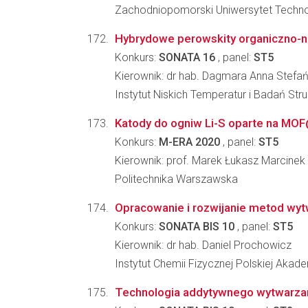
Zachodniopomorski Uniwersytet Technol
Hybrydowe perowskity organiczno-ni
Konkurs:
SONATA 16
, panel:
ST5
Kierownik: dr hab. Dagmara Anna Stefa
Instytut Niskich Temperatur i Badań St
Katody do ogniw Li-S oparte na MO
Konkurs:
M-ERA 2020
, panel:
ST5
Kierownik: prof. Marek Łukasz Marcinek
Politechnika Warszawska
Opracowanie i rozwijanie metod wyt
Konkurs:
SONATA BIS 10
, panel:
ST5
Kierownik: dr hab. Daniel Prochowicz
Instytut Chemii Fizycznej Polskiej Akad
Technologia addytywnego wytwarzani