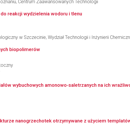
Poznaniu, Centrum Zaawansowanych Technologii
 do reakcji wydzielenia wodoru i tlenu
giczny w Szczecinie, Wydział Technologii i Inżynierii Chemiczn
lnych biopolimerów
toczny
i
ałów wybuchowych amonowo-saletrzanych na ich wrażliwo
kturze nanogrzechotek otrzymywane z użyciem templatów 