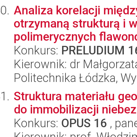
Analiza korelacji międ
otrzymaną strukturą i 
polimerycznych flawon
Konkurs:
PRELUDIUM 1
Kierownik: dr Małgorzat
Politechnika Łódzka, W
Struktura materiału ge
do immobilizacji niebe
Konkurs:
OPUS 16
, pan
Kierownik: prof. Włodz