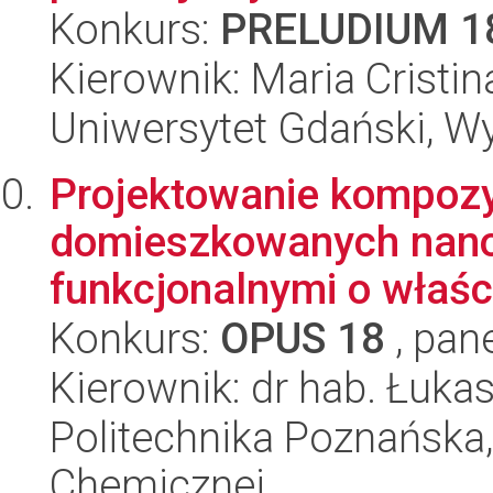
Konkurs:
PRELUDIUM 1
Kierownik: Maria Cristi
Uniwersytet Gdański, W
Projektowanie kompoz
domieszkowanych nano-
funkcjonalnymi o właści
Konkurs:
OPUS 18
, pan
Kierownik: dr hab. Łuka
Politechnika Poznańska,
Chemicznej