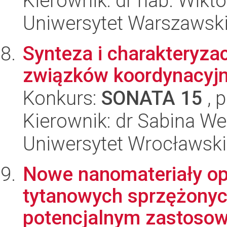
Kierownik: dr hab. Wikt
Uniwersytet Warszawski
Synteza i charakteryza
związków koordynacyjn
Konkurs:
SONATA 15
, 
Kierownik: dr Sabina We
Uniwersytet Wrocławski
Nowe nanomateriały o
tytanowych sprzężonyc
potencjalnym zastosowa