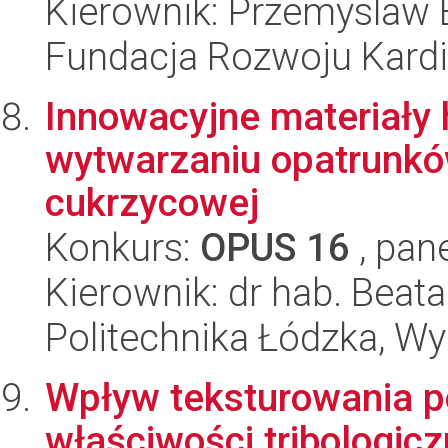
Kierownik: Przemyslaw 
Fundacja Rozwoju Kardioc
Innowacyjne materiały
wytwarzaniu opatrunkó
cukrzycowej
Konkurs:
OPUS 16
, pan
Kierownik: dr hab. Beat
Politechnika Łódzka, W
Wpływ teksturowania p
właściwości tribologicz