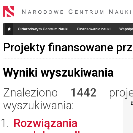
O Narodowym Centrum Nauki
Finansowanie nauki
Współpr
Projekty finansowane pr
Wyniki wyszukiwania
Znaleziono
1442
projek
wyszukiwania:
D
Rozwiązania