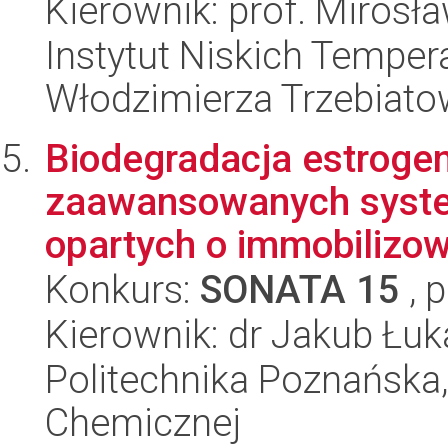
Kierownik: prof. Miros
Instytut Niskich Tempera
Włodzimierza Trzebiat
Biodegradacja estroge
zaawansowanych syste
opartych o immobilizow
Konkurs:
SONATA 15
, 
Kierownik: dr Jakub Łuk
Politechnika Poznańska,
Chemicznej