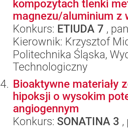
kompozytach tlenki met
magnezu/aluminium z w
Konkurs:
ETIUDA 7
, pan
Kierownik: Krzysztof Mi
Politechnika Śląska, Wy
Technologiczny
Bioaktywne materiały 
hipoksji o wysokim pot
angiogennym
Konkurs:
SONATINA 3
,