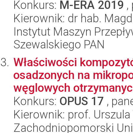
Konkurs:
M-ERA 2019
,
Kierownik: dr hab. Magd
Instytut Maszyn Przepł
Szewalskiego PAN
Właściwości kompozytó
osadzonych na mikrop
węglowych otrzymanych
Konkurs:
OPUS 17
, pan
Kierownik: prof. Urszul
Zachodniopomorski Uni