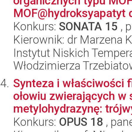
organicznych typu MOF
MOF@hydroksyapatyt dla
Konkurs:
SONATA 15
, 
Kierownik: dr Marzena 
Instytut Niskich Tempera
Włodzimierza Trzebiat
Synteza i właściwości
ołowiu zwierających w 
metylohydrazynę: trójw
Konkurs:
OPUS 18
, pan