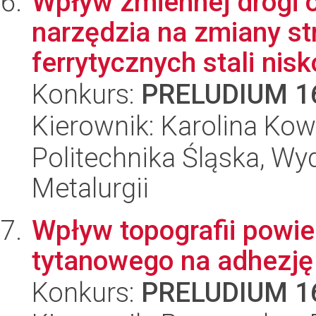
Wpływ zmiennej drogi o
narzędzia na zmiany st
ferrytycznych stali nisk
Konkurs:
PRELUDIUM 1
Kierownik: Karolina Kow
Politechnika Śląska, Wyd
Metalurgii
Wpływ topografii powie
tytanowego na adhezję i
Konkurs:
PRELUDIUM 1