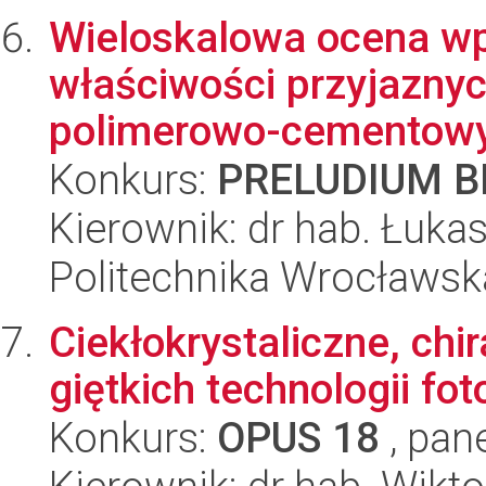
Wieloskalowa ocena wp
właściwości przyjazny
polimerowo-cementowyc
Konkurs:
PRELUDIUM BI
Kierownik: dr hab. Łuk
Politechnika Wrocławsk
Ciekłokrystaliczne, chi
giętkich technologii fo
Konkurs:
OPUS 18
, pan