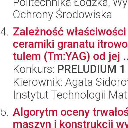
Politechnika Łódzka, Wyd
Ochrony Środowiska
Zależność właściwości
ceramiki granatu itro
tulem (Tm:YAG) od jej ..
Konkurs:
PRELUDIUM 1
Kierownik: Agata Sidor
Instytut Technologii Ma
Algorytm oceny trwało
maszyn i konstrukcji w