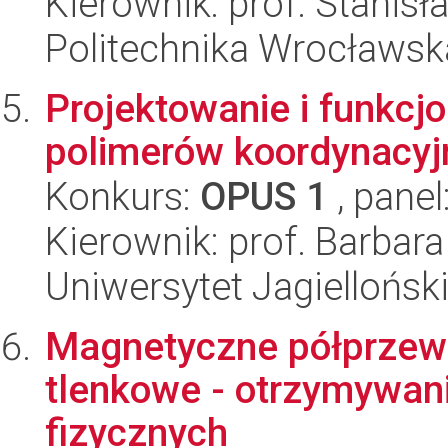
Kierownik: prof. Stanisł
Politechnika Wrocławsk
Projektowanie i funkcj
polimerów koordynacyj
Konkurs:
OPUS 1
, panel
Kierownik: prof. Barbara
Uniwersytet Jagiellońsk
Magnetyczne półprzew
tlenkowe - otrzymywani
fizycznych