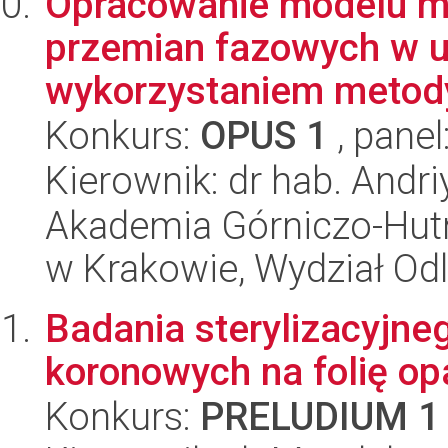
Opracowanie modelu m
przemian fazowych w u
wykorzystaniem metody
Konkurs:
OPUS 1
, panel
Kierownik: dr hab. Andri
Akademia Górniczo-Hutn
w Krakowie, Wydział Od
Badania sterylizacyjn
koronowych na folię op
Konkurs:
PRELUDIUM 1