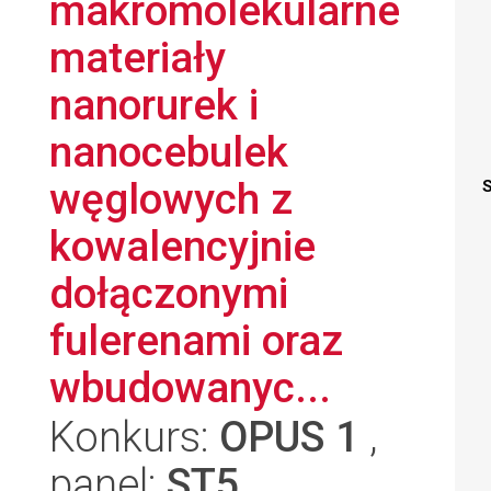
makromolekularne
materiały
nanorurek i
nanocebulek
węglowych z
S
kowalencyjnie
dołączonymi
fulerenami oraz
wbudowanyc...
Konkurs:
OPUS 1
,
panel:
ST5