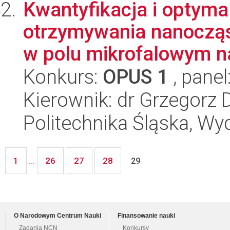
Kwantyfikacja i optyma
otrzymywania nanocząs
w polu mikrofalowym na
Konkurs:
OPUS 1
, panel
Kierownik: dr Grzegorz 
Politechnika Śląska, Wy
1
26
27
28
...
29
O Narodowym Centrum Nauki
Finansowanie nauki
Zadania NCN
Konkursy