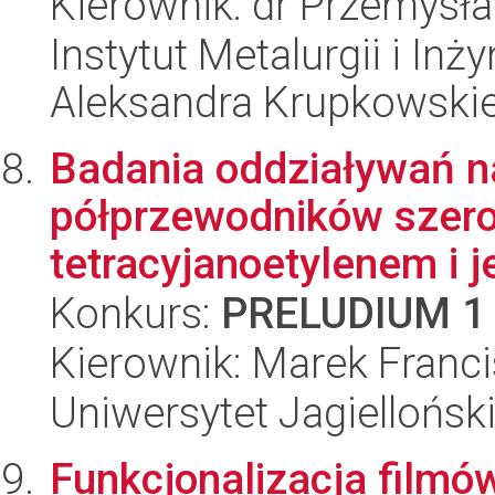
Kierownik: dr Przemysł
Instytut Metalurgii i Inż
Aleksandra Krupkowski
Badania oddziaływań n
półprzewodników szer
tetracyjanoetylenem i 
Konkurs:
PRELUDIUM 1
Kierownik: Marek Franc
Uniwersytet Jagiellońsk
Funkcjonalizacja filmó