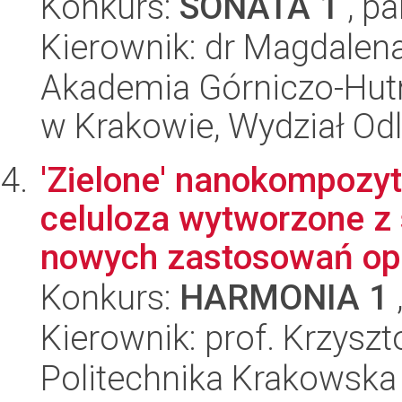
Konkurs:
SONATA 1
, pa
Kierownik: dr Magdalen
Akademia Górniczo-Hutn
w Krakowie, Wydział Od
'Zielone' nanokompozyt
celuloza wytworzone z
nowych zastosowań opa
Konkurs:
HARMONIA 1
Kierownik: prof. Krzyszt
Politechnika Krakowska 