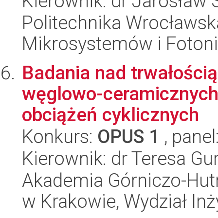
Kierownik: dr Jarosław 
Politechnika Wrocławska
Mikrosystemów i Fotoni
Badania nad trwałości
węglowo-ceramicznych
obciążeń cyklicznych
Konkurs:
OPUS 1
, panel
Kierownik: dr Teresa G
Akademia Górniczo-Hutn
w Krakowie, Wydział Inży