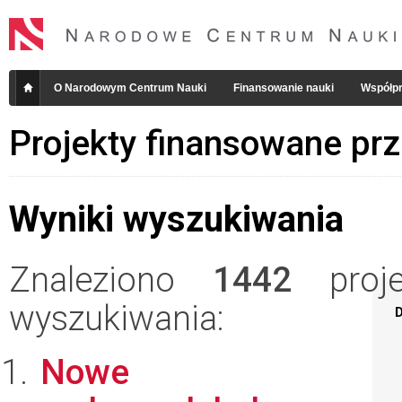
O Narodowym Centrum Nauki
Finansowanie nauki
Współpr
Projekty finansowane pr
Wyniki wyszukiwania
Znaleziono
1442
projek
wyszukiwania:
D
Nowe