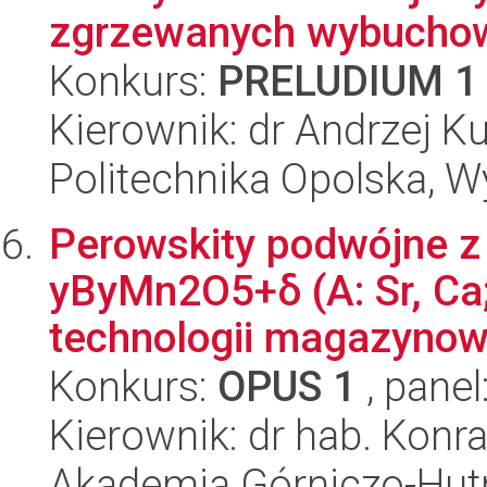
zgrzewanych wybuchow
Konkurs:
PRELUDIUM 1
Kierownik: dr Andrzej K
Politechnika Opolska, 
Perowskity podwójne z
yByMn2O5+δ (A: Sr, Ca; 
technologii magazynowan
Konkurs:
OPUS 1
, panel
Kierownik: dr hab. Konr
Akademia Górniczo-Hutn