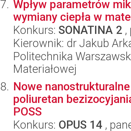
Wpływ parametrów mikr
wymiany ciepła w mater
Konkurs:
SONATINA 2
,
Kierownik: dr Jakub Ark
Politechnika Warszawska
Materiałowej
Nowe nanostrukturaln
poliuretan bezizocyjan
POSS
Konkurs:
OPUS 14
, pan