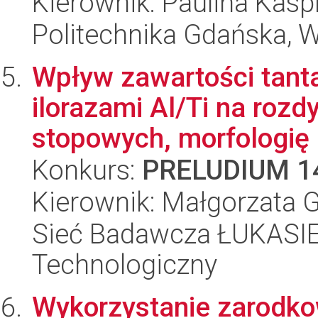
Kierownik: Paulina Kasp
Politechnika Gdańska, 
Wpływ zawartości tant
ilorazami Al/Ti na roz
stopowych, morfologię .
Konkurs:
PRELUDIUM 1
Kierownik: Małgorzata 
Sieć Badawcza ŁUKASIEW
Technologiczny
Wykorzystanie zarodkow