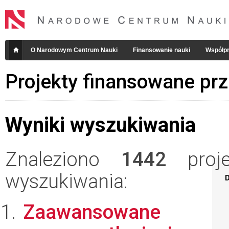
O Narodowym Centrum Nauki
Finansowanie nauki
Współpr
Projekty finansowane pr
Wyniki wyszukiwania
Znaleziono
1442
projek
wyszukiwania:
D
Zaawansowane