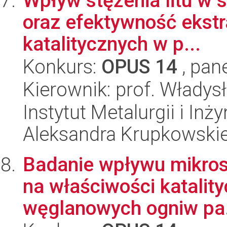
Wpływ stężenia litu w 
oraz efektywność ekstr
katalitycznych w p...
Konkurs:
OPUS 14
, pan
Kierownik: prof. Władys
Instytut Metalurgii i Inż
Aleksandra Krupkowski
Badanie wpływu mikros
na właściwości katali
węglanowych ogniw pa.