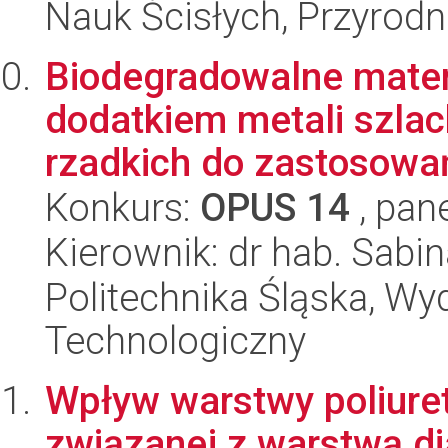
Nauk Ścisłych, Przyrodn
Biodegradowalne mater
dodatkiem metali szlac
rzadkich do zastosowań
Konkurs:
OPUS 14
, pan
Kierownik: dr hab. Sabi
Politechnika Śląska, Wy
Technologiczny
Wpływ warstwy poliure
związanej z warstwą d