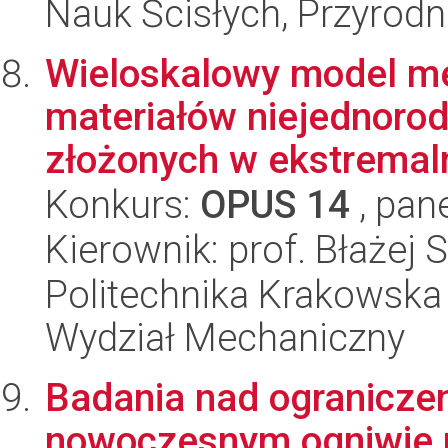
Nauk Ścisłych, Przyrodn
Wieloskalowy model m
materiałów niejednoro
złożonych w ekstremalni
Konkurs:
OPUS 14
, pan
Kierownik: prof. Błażej
Politechnika Krakowska 
Wydział Mechaniczny
Badania nad ogranicze
nowoczesnym ogniwie 