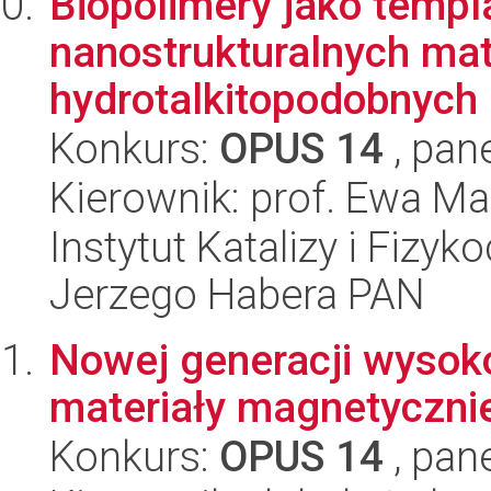
Biopolimery jako templ
nanostrukturalnych mat
hydrotalkitopodobnych 
Konkurs:
OPUS 14
, pan
Kierownik: prof. Ewa M
Instytut Katalizy i Fizy
Jerzego Habera PAN
Nowej generacji wysok
materiały magnetycznie
Konkurs:
OPUS 14
, pan