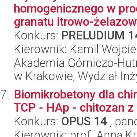
homogenicznego w proc
granatu itrowo-żelazo
Konkurs:
PRELUDIUM 1
Kierownik: Kamil Wojci
Akademia Górniczo-Hutn
w Krakowie, Wydział Inży
Biomikrobetony dla chir
TCP - HAp - chitozan 
Konkurs:
OPUS 14
, pan
Kierownik: prof. Anna K