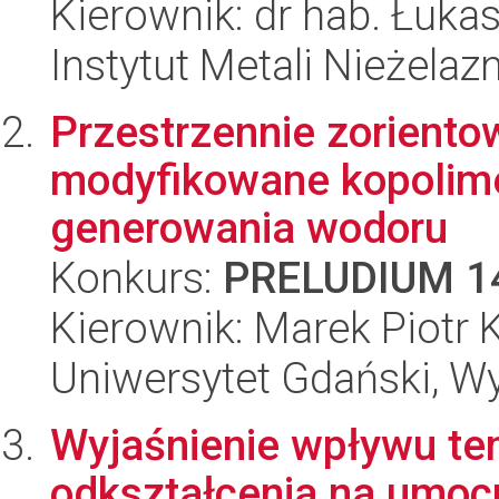
Kierownik: dr hab. Łuk
Instytut Metali Nieżelaz
Przestrzennie zoriento
modyfikowane kopolim
generowania wodoru
Konkurs:
PRELUDIUM 1
Kierownik: Marek Piotr 
Uniwersytet Gdański, W
Wyjaśnienie wpływu tem
odkształcenia na umoc