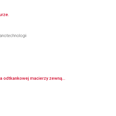
urze.
anotechnologii
na odtkankowej macierzy zewną...