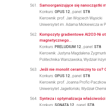
Samoorganizujące się nanocząstki ma
Konkurs:
OPUS 12
, panel:
ST8
Kierownik: prof. Jan Wojciech Wąsicki
Uniwersytet im. Adama Mickiewicza w
Kompozyty gradientowe Al2O3-Ni o
magnetycznego...
Konkurs:
PRELUDIUM 12
, panel:
ST8
Kierownik: Justyna Magdalena Zygmunt
Politechnika Warszawska, Wydział Inżyni
Jeśli nie monolit ceramiczny to co? 
Konkurs:
OPUS 12
, panel:
ST8
Kierownik: prof. Joanna Profic-Paczko
Uniwersytet Jagielloński, Wydział Chemi
Synteza i optymalizacja właściwośc
Konkurs:
SONATA 12
, panel:
ST8