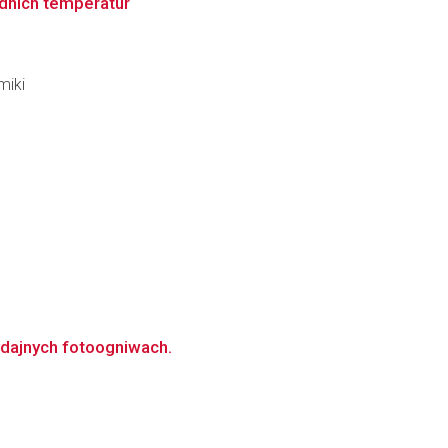
ednich temperatur
miki
dajnych fotoogniwach.