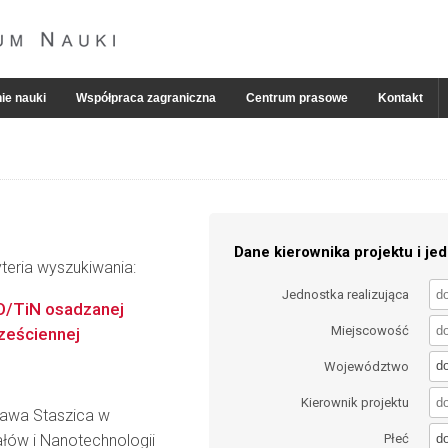
ie nauki
Współpraca zagraniczna
Centrum prasowe
Kontakt
Dane kierownika projektu i jed
teria wyszukiwania:
Jednostka realizująca
gO/TiN osadzanej
Miejscowość
ześciennej
d
Województwo
Kierownik projektu
ława Staszica w
d
łów i Nanotechnologii
Płeć