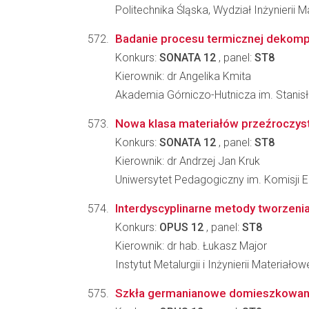
Politechnika Śląska, Wydział Inżynierii Ma
Badanie procesu termicznej dekompo
Konkurs:
SONATA 12
, panel:
ST8
Kierownik: dr Angelika Kmita
Akademia Górniczo-Hutnicza im. Stanis
Nowa klasa materiałów przeźroczyst
Konkurs:
SONATA 12
, panel:
ST8
Kierownik: dr Andrzej Jan Kruk
Uniwersytet Pedagogiczny im. Komisji 
Interdyscyplinarne metody tworzenia
Konkurs:
OPUS 12
, panel:
ST8
Kierownik: dr hab. Łukasz Major
Instytut Metalurgii i Inżynierii Materia
Szkła germanianowe domieszkowane 