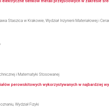
 elektryczne tlenków metali przejściowych w zakresie śr
wa Staszica w Krakowie, Wydział Inżynierii Materiałowej i Cera
y
echnicznej i Matematyki Stosowanej
iałów perowskitowych wykorzystywanych w najbardziej wy
znaniu, Wydział Fizyki