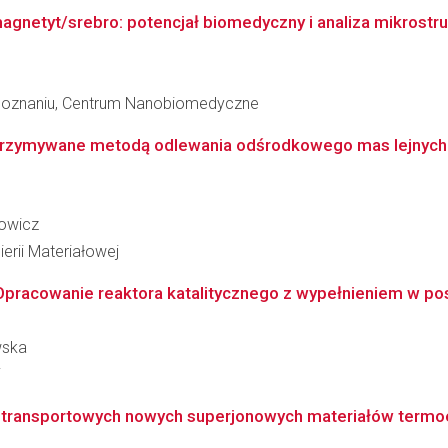
gnetyt/srebro: potencjał biomedyczny i analiza mikrostru
 Poznaniu, Centrum Nanobiomedyczne
trzymywane metodą odlewania odśrodkowego mas lejnych 
owicz
erii Materiałowej
Opracowanie reaktora katalitycznego z wypełnieniem w post
wska
i
i transportowych nowych superjonowych materiałów termoel