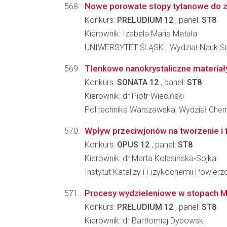
Nowe porowate stopy tytanowe do z
Konkurs:
PRELUDIUM 12
, panel:
ST8
Kierownik: Izabela Maria Matuła
UNIWERSYTET ŚLĄSKI, Wydział Nauk Ści
Tlenkowe nanokrystaliczne materi
Konkurs:
SONATA 12
, panel:
ST8
Kierownik: dr Piotr Wieciński
Politechnika Warszawska, Wydział Che
Wpływ przeciwjonów na tworzenie i 
Konkurs:
OPUS 12
, panel:
ST8
Kierownik: dr Marta Kolasińska-Sojka
Instytut Katalizy i Fizykochemii Powier
Procesy wydzieleniowe w stopach Mg-
Konkurs:
PRELUDIUM 12
, panel:
ST8
Kierownik: dr Bartłomiej Dybowski