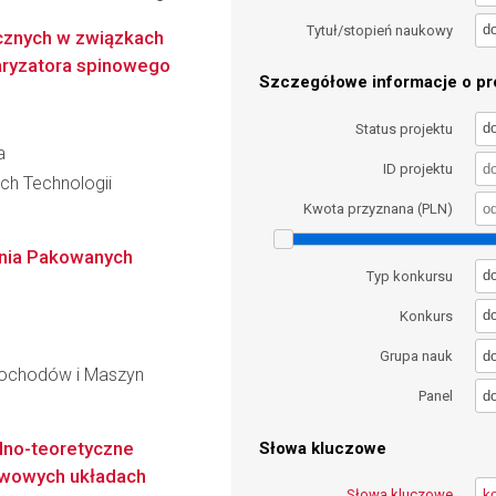
d
Tytuł/stopień naukowy
znych w związkach
aryzatora spinowego
Szczegółowe informacje o pro
d
Status projektu
a
ID projektu
ch Technologii
Kwota przyznana (PLN)
nia Pakowanych
d
Typ konkursu
d
Konkurs
d
Grupa nauk
mochodów i Maszyn
d
Panel
no-teoretyczne
Słowa kluczowe
twowych układach
Słowa kluczowe