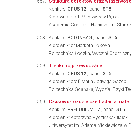
Struktura defektów oraz właściwości
Konkurs:
OPUS 12
, panel:
ST8
Kierownik: prof. Mieczysław Rękas
Akademia Górniczo-Hutnicza im. Stanisła
Konkurs:
POLONEZ 3
, panel:
ST5
Kierownik: dr Markéta Ilčíková
Politechnika Łódzka, Wydział Chemiczn
Tlenki trójprzewodzące
Konkurs:
OPUS 12
, panel:
ST5
Kierownik: prof. Maria Jadwiga Gazda
Politechnika Gdańska, Wydział Fizyki T
Czasowo-rozdzielcze badania mater
Konkurs:
PRELUDIUM 12
, panel:
ST5
Kierownik: Katarzyna Pydzińska-Białek
Uniwersytet im. Adama Mickiewicza w Po