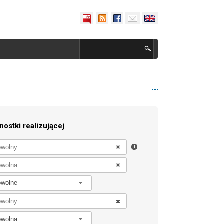
nostki realizującej
owolne
owolna