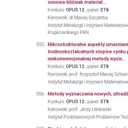
osnowa-bliźniak materiał...
Konkurs:
OPUS 12
, panel:
ST8
Kierownik: dr Maciej Szczerba
Instytut Metalurgii i Inżynierii Materiało
Krupkowskiego PAN
Mikrostrukturalne aspekty umacnian
trudnooksztalcalnych stopów cynku 
niekonwencjonalnej metody wycis...
Konkurs:
OPUS 12
, panel:
ST8
Kierownik: prof. Krzysztof Maciej Sztwie
Instytut Metalurgii i Inżynierii Materia
Metody wyznaczania nowych, ultradźw
Konkurs:
OPUS 12
, panel:
ST8
Kierownik: prof. Jerzy Litniewski
Instytut Podstawowych Problemów Tec