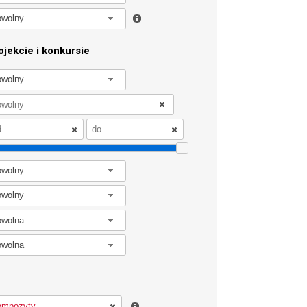
owolny
jekcie i konkursie
owolny
owolny
owolny
owolna
owolna