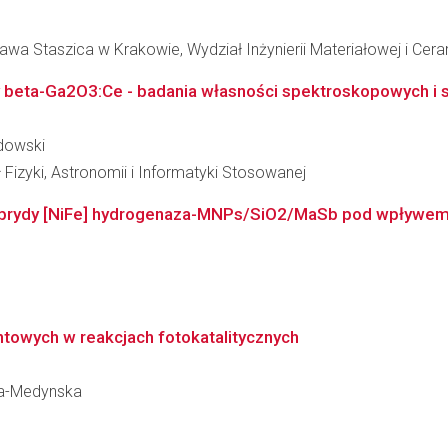
wa Staszica w Krakowie, Wydział Inżynierii Materiałowej i Cera
beta-Ga2O3:Ce - badania własności spektroskopowych i s
zdowski
 Fizyki, Astronomii i Informatyki Stosowanej
ybrydy [NiFe] hydrogenaza-MNPs/SiO2/MaSb pod wpływem
owych w reakcjach fotokatalitycznych
ska-Medynska