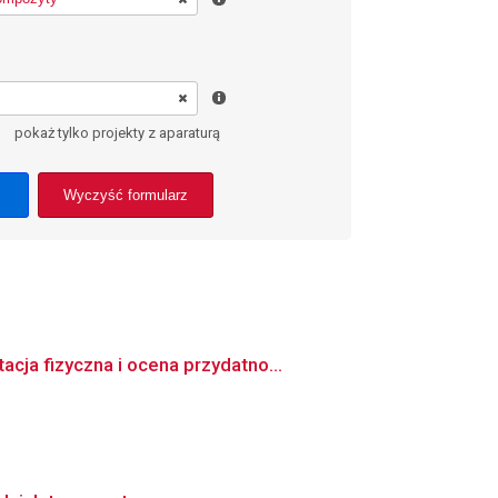
pokaż tylko projekty z aparaturą
Wyczyść formularz
ja fizyczna i ocena przydatno...