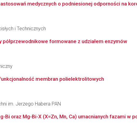
astosowań medycznych o podniesionej odporności na koro
słych i Technicznych
ały półprzewodnikowe formowane z udziałem enzymów
miczny
funkcjonalność membran polielektrolitowych
zchni im. Jerzego Habera PAN
Bi oraz Mg-Bi-X (X=Zn, Mn, Ca) umacnianych fazami w pos