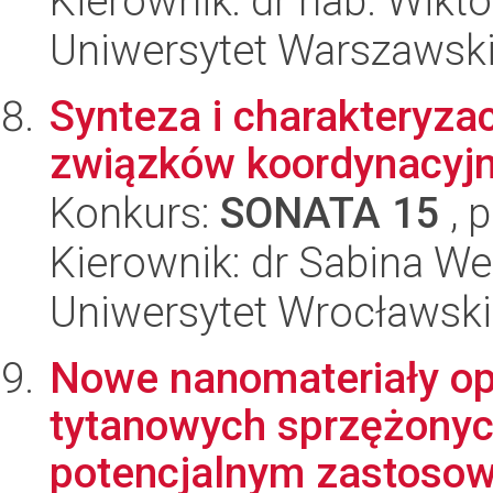
Kierownik: dr hab. Wikt
Uniwersytet Warszawski
Synteza i charakteryza
związków koordynacyjn
Konkurs:
SONATA 15
, 
Kierownik: dr Sabina We
Uniwersytet Wrocławski
Nowe nanomateriały o
tytanowych sprzężonyc
potencjalnym zastosowa