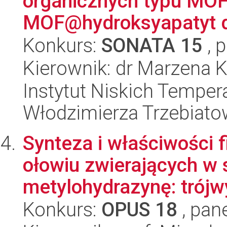
organicznych typu MOF
MOF@hydroksyapatyt dla
Konkurs:
SONATA 15
, 
Kierownik: dr Marzena 
Instytut Niskich Tempera
Włodzimierza Trzebiat
Synteza i właściwości
ołowiu zwierających w 
metylohydrazynę: trójw
Konkurs:
OPUS 18
, pan