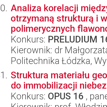
Analiza korelacji międ
otrzymaną strukturą i 
polimerycznych flawon
Konkurs:
PRELUDIUM 1
Kierownik: dr Małgorzat
Politechnika Łódzka, W
Struktura materiału ge
do immobilizacji niebe
Konkurs:
OPUS 16
, pan
Kierownik: prof. Włodz