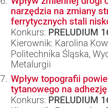
Wpływ zmiennej drogi o
narzędzia na zmiany st
ferrytycznych stali nisk
Konkurs:
PRELUDIUM 1
Kierownik: Karolina Kow
Politechnika Śląska, Wyd
Metalurgii
Wpływ topografii powie
tytanowego na adhezję i
Konkurs:
PRELUDIUM 1