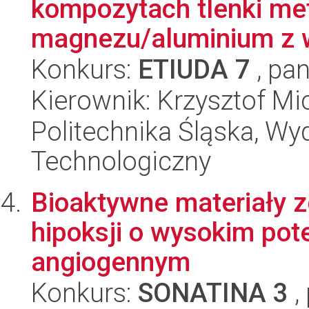
kompozytach tlenki met
magnezu/aluminium z w
Konkurs:
ETIUDA 7
, pan
Kierownik: Krzysztof Mi
Politechnika Śląska, Wy
Technologiczny
Bioaktywne materiały 
hipoksji o wysokim pot
angiogennym
Konkurs:
SONATINA 3
,