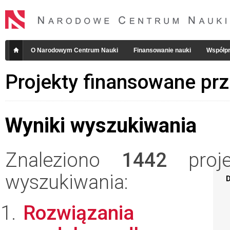
O Narodowym Centrum Nauki
Finansowanie nauki
Współpr
Projekty finansowane pr
Wyniki wyszukiwania
Znaleziono
1442
projek
wyszukiwania:
D
Rozwiązania