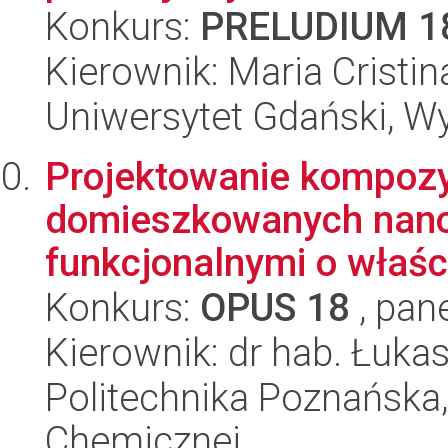
Konkurs:
PRELUDIUM 1
Kierownik: Maria Cristi
Uniwersytet Gdański, W
Projektowanie kompoz
domieszkowanych nano-
funkcjonalnymi o właści
Konkurs:
OPUS 18
, pan
Kierownik: dr hab. Łuka
Politechnika Poznańska,
Chemicznej