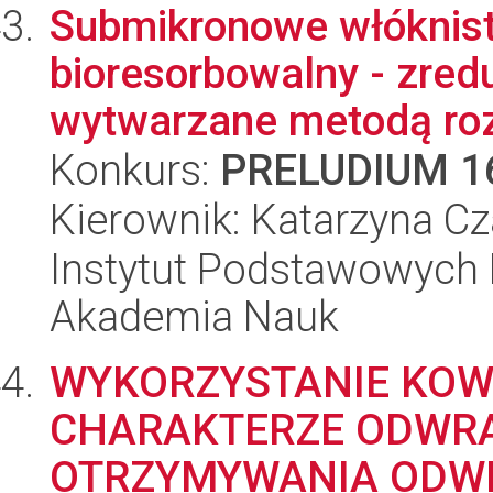
Submikronowe włóknis
bioresorbowalny - zred
wytwarzane metodą roz
Konkurs:
PRELUDIUM 1
Kierownik: Katarzyna C
Instytut Podstawowych 
Akademia Nauk
WYKORZYSTANIE KOW
CHARAKTERZE ODWR
OTRZYMYWANIA ODWR