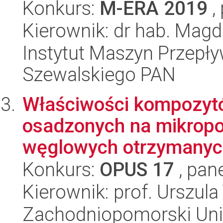
Konkurs:
M-ERA 2019
,
Kierownik: dr hab. Magd
Instytut Maszyn Przepł
Szewalskiego PAN
Właściwości kompozytó
osadzonych na mikrop
węglowych otrzymanych
Konkurs:
OPUS 17
, pan
Kierownik: prof. Urszul
Zachodniopomorski Uni