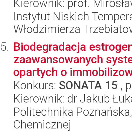
Kierownik: prof. Miros
Instytut Niskich Tempera
Włodzimierza Trzebiat
Biodegradacja estroge
zaawansowanych syste
opartych o immobilizow
Konkurs:
SONATA 15
, 
Kierownik: dr Jakub Łuk
Politechnika Poznańska,
Chemicznej