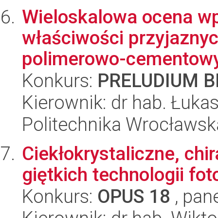
Wieloskalowa ocena wp
właściwości przyjazny
polimerowo-cementowyc
Konkurs:
PRELUDIUM BI
Kierownik: dr hab. Łuk
Politechnika Wrocławsk
Ciekłokrystaliczne, chi
giętkich technologii fo
Konkurs:
OPUS 18
, pan