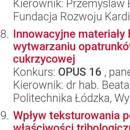
Kierownik: Przemyslaw 
Fundacja Rozwoju Kardioc
Innowacyjne materiały
wytwarzaniu opatrunkó
cukrzycowej
Konkurs:
OPUS 16
, pan
Kierownik: dr hab. Beat
Politechnika Łódzka, W
Wpływ teksturowania p
właściwości tribologicz