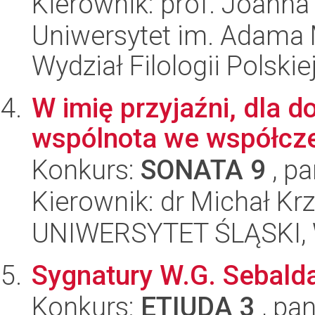
Kierownik: prof. Joanna
Uniwersytet im. Adama 
Wydział Filologii Polskie
W imię przyjaźni, dla d
wspólnota we współczes
Konkurs:
SONATA 9
, pa
Kierownik: dr Michał Kr
UNIWERSYTET ŚLĄSKI, 
Sygnatury W.G. Sebalda
Konkurs:
ETIUDA 3
, pan