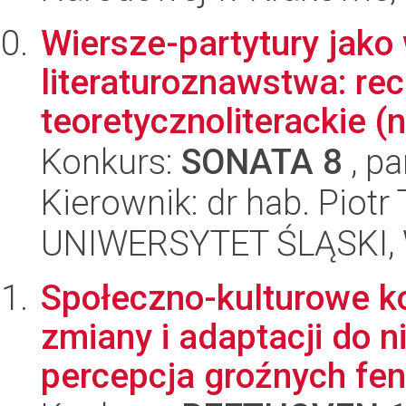
Wiersze-partytury jako
literaturoznawstwa: rec
teoretycznoliterackie (n
Konkurs:
SONATA 8
, pa
Kierownik: dr hab. Piotr
UNIWERSYTET ŚLĄSKI, 
Społeczno-kulturowe k
zmiany i adaptacji do n
percepcja groźnych fe