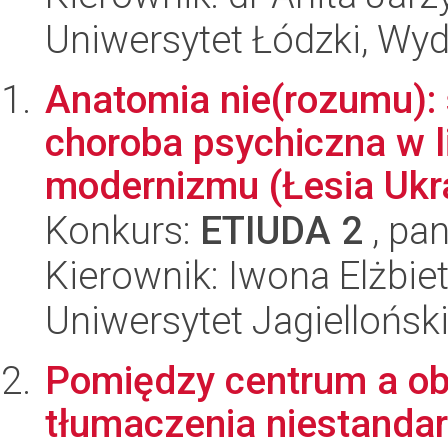
Uniwersytet Łódzki, Wydz
Anatomia nie(rozumu): 
choroba psychiczna w l
modernizmu (Łesia Ukra
Konkurs:
ETIUDA 2
, pan
Kierownik: Iwona Elżbi
Uniwersytet Jagielloński
Pomiędzy centrum a ob
tłumaczenia niestanda