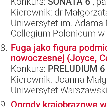
Konkurs:
SONATA 6
, pa
Kierownik: dr Małgorza
Uniwersytet im. Adama 
Collegium Polonicum w
Fuga jako figura podmio
nowoczesnej (Joyce, Co
Konkurs:
PRELUDIUM 6
Kierownik: Joanna Małg
Uniwersytet Warszawski,
Ogrody krajobrazowe w m