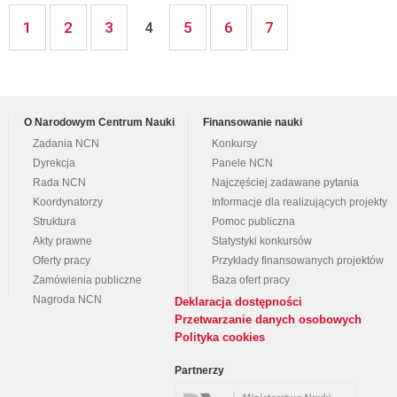
1
2
3
5
6
7
4
O Narodowym Centrum Nauki
Finansowanie nauki
Zadania NCN
Konkursy
Dyrekcja
Panele NCN
Rada NCN
Najczęściej zadawane pytania
Koordynatorzy
Informacje dla realizujących projekty
Struktura
Pomoc publiczna
Akty prawne
Statystyki konkursów
Oferty pracy
Przykłady finansowanych projektów
Zamówienia publiczne
Baza ofert pracy
Nagroda NCN
Deklaracja dostępności
Przetwarzanie danych osobowych
Polityka cookies
Partnerzy