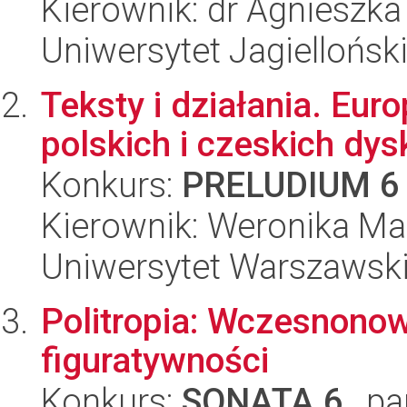
Kierownik: dr Agnieszk
Uniwersytet Jagielloński
Teksty i działania. Eur
polskich i czeskich dys
Konkurs:
PRELUDIUM 6
Kierownik: Weronika Ma
Uniwersytet Warszawski,
Politropia: Wczesnonow
figuratywności
Konkurs:
SONATA 6
, pa