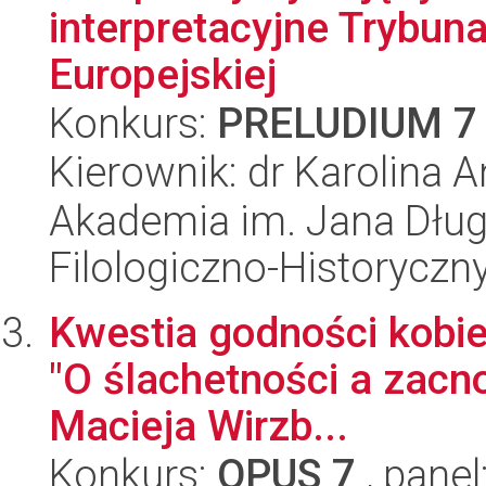
interpretacyjne Trybuna
Europejskiej
Konkurs:
PRELUDIUM 7
Kierownik: dr Karolina 
Akademia im. Jana Dług
Filologiczno-Historyczn
Kwestia godności kobiec
"O ślachetności a zacno
Macieja Wirzb...
Konkurs:
OPUS 7
, panel