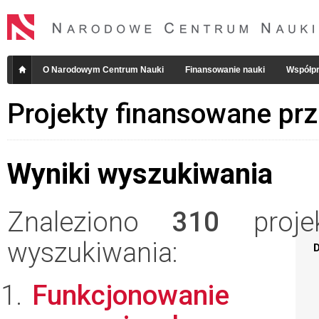
O Narodowym Centrum Nauki
Finansowanie nauki
Współpr
Projekty finansowane pr
Wyniki wyszukiwania
Znaleziono
310
projek
wyszukiwania:
D
Funkcjonowanie