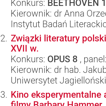
Konkurs:
BEETHOVEN 
Kierownik: dr Anna Orz
Instytut Badań Literack
Związki literatury polskie
XVII w.
Konkurs:
OPUS 8
, panel
Kierownik: dr hab. Jaku
Uniwersytet Jagielloński
Kino eksperymentalne a
filmy Barbary Hammer.