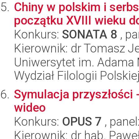
Chiny w polskim i serb
początku XVIII wieku d
Konkurs:
SONATA 8
, pa
Kierownik: dr Tomasz J
Uniwersytet im. Adama 
Wydział Filologii Polskie
Symulacja przyszłości 
wideo
Konkurs:
OPUS 7
, panel
Kierownik: dr hab. Pawe