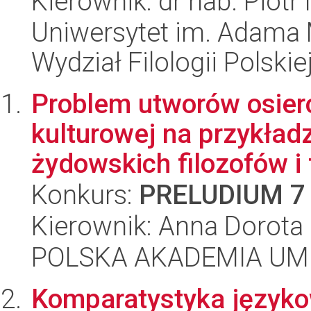
Kierownik: dr hab. Piotr
Uniwersytet im. Adama 
Wydział Filologii Polskie
Problem utworów osier
kulturowej na przykład
żydowskich filozofów i f
Konkurs:
PRELUDIUM 7
Kierownik: Anna Dorot
POLSKA AKADEMIA UM
Komparatystyka języko