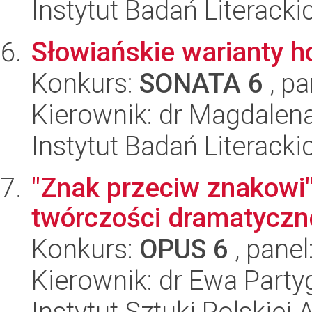
Instytut Badań Literack
Słowiańskie warianty 
Konkurs:
SONATA 6
, pa
Kierownik: dr Magdalen
Instytut Badań Literack
"Znak przeciw znakowi"
twórczości dramatyczn
Konkurs:
OPUS 6
, panel
Kierownik: dr Ewa Party
Instytut Sztuki Polskiej