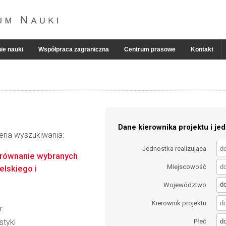
ie nauki
Współpraca zagraniczna
Centrum prasowe
Kontakt
Dane kierownika projektu i jed
eria wyszukiwania:
Jednostka realizująca
orównanie wybranych
Miejscowość
elskiego i
d
Województwo
Kierownik projektu
r
d
styki
Płeć