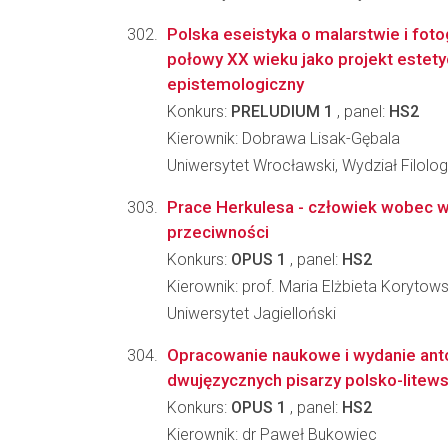
Polska eseistyka o malarstwie i fotog
połowy XX wieku jako projekt estety
epistemologiczny
Konkurs:
PRELUDIUM 1
, panel:
HS2
Kierownik: Dobrawa Lisak-Gębala
Uniwersytet Wrocławski, Wydział Filolog
Prace Herkulesa - człowiek wobec w
przeciwności
Konkurs:
OPUS 1
, panel:
HS2
Kierownik: prof. Maria Elżbieta Korytow
Uniwersytet Jagielloński
Opracowanie naukowe i wydanie anto
dwujęzycznych pisarzy polsko-litews
Konkurs:
OPUS 1
, panel:
HS2
Kierownik: dr Paweł Bukowiec