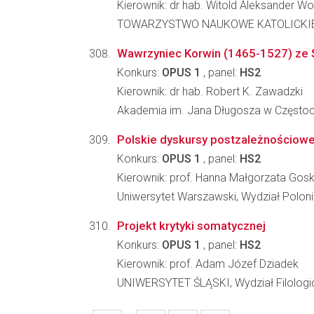
Kierownik: dr hab. Witold Aleksander W
TOWARZYSTWO NAUKOWE KATOLICKIE
Wawrzyniec Korwin (1465-1527) ze Śr
Konkurs:
OPUS 1
, panel:
HS2
Kierownik: dr hab. Robert K. Zawadzki
Akademia im. Jana Długosza w Częstoch
Polskie dyskursy postzależnościow
Konkurs:
OPUS 1
, panel:
HS2
Kierownik: prof. Hanna Małgorzata Gos
Uniwersytet Warszawski, Wydział Poloni
Projekt krytyki somatycznej
Konkurs:
OPUS 1
, panel:
HS2
Kierownik: prof. Adam Józef Dziadek
UNIWERSYTET ŚLĄSKI, Wydział Filologi