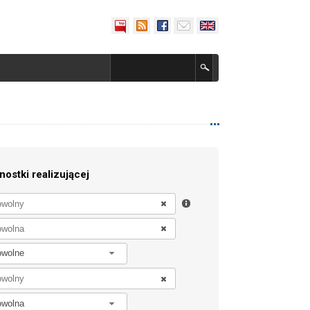
nostki realizującej
owolne
owolna