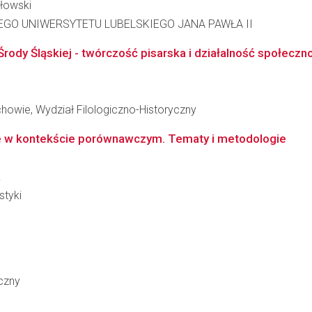
ołowski
GO UNIWERSYTETU LUBELSKIEGO JANA PAWŁA II
ody Śląskiej - twórczość pisarska i działalność społeczno
owie, Wydział Filologiczno-Historyczny
e w kontekście porównawczym. Tematy i metodologie
k
styki
czny