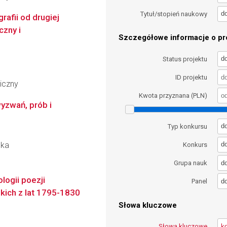
d
Tytuł/stopień naukowy
rafii od drugiej
czny i
Szczegółowe informacje o pro
d
Status projektu
ID projektu
iczny
Kwota przyznana (PLN)
yzwań, prób i
d
Typ konkursu
ska
d
Konkurs
d
Grupa nauk
logii poezji
d
Panel
kich z lat 1795-1830
Słowa kluczowe
Słowa kluczowe