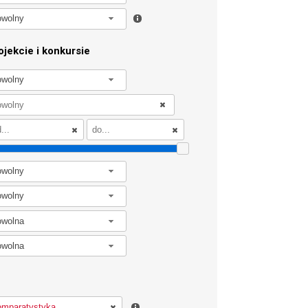
owolny
jekcie i konkursie
owolny
owolny
owolny
owolna
owolna