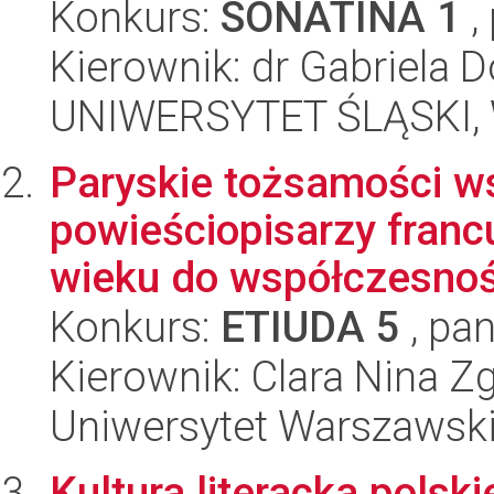
Konkurs:
SONATINA 1
,
Kierownik: dr Gabriela 
UNIWERSYTET ŚLĄSKI, 
Paryskie tożsamości w
powieściopisarzy franc
wieku do współczesnoś
Konkurs:
ETIUDA 5
, pan
Kierownik: Clara Nina Z
Uniwersytet Warszawski,
Kultura literacka polsk