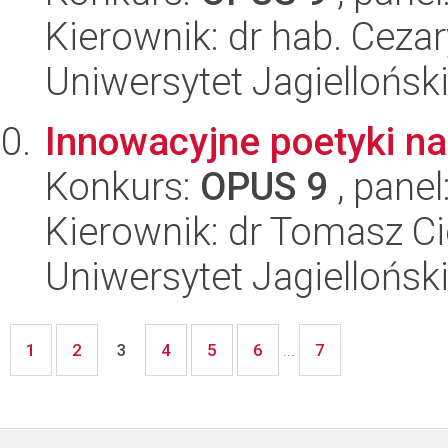
Kierownik: dr hab. Ceza
Uniwersytet Jagielloński
Innowacyjne poetyki na
Konkurs:
OPUS 9
, panel
Kierownik: dr Tomasz C
Uniwersytet Jagielloński
1
2
4
5
6
7
3
...