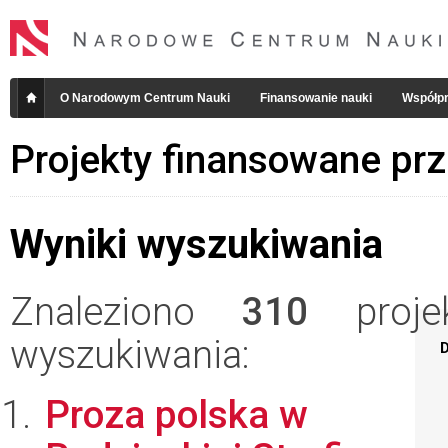
O Narodowym Centrum Nauki
Finansowanie nauki
Współpr
Projekty finansowane pr
Wyniki wyszukiwania
Znaleziono
310
projek
wyszukiwania:
D
Proza polska w