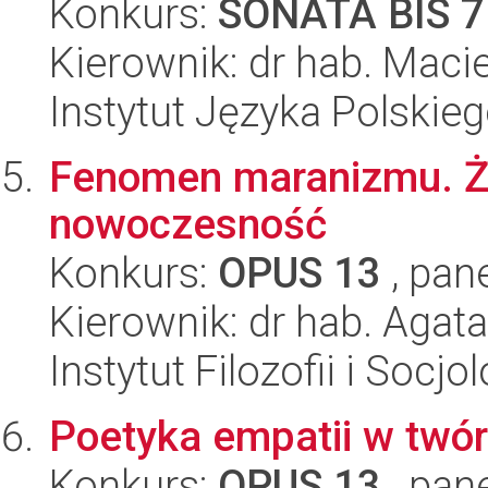
Konkurs:
SONATA BIS 7
Kierownik: dr hab. Maci
Instytut Języka Polskie
Fenomen maranizmu. Żyd
nowoczesność
Konkurs:
OPUS 13
, pan
Kierownik: dr hab. Agata
Instytut Filozofii i Socj
Poetyka empatii w twó
Konkurs:
OPUS 13
, pan