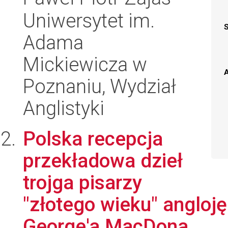
Uniwersytet im.
Adama
Mickiewicza w
A
Poznaniu, Wydział
Anglistyki
Polska recepcja
przekładowa dzieł
trojga pisarzy
"złotego wieku" anglojęz
George'a MacDona...