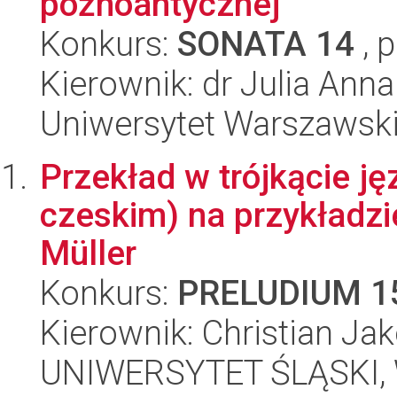
późnoantycznej
Konkurs:
SONATA 14
, 
Kierownik: dr Julia An
Uniwersytet Warszawski,
Przekład w trójkącie j
czeskim) na przykładzi
Müller
Konkurs:
PRELUDIUM 1
Kierownik: Christian Ja
UNIWERSYTET ŚLĄSKI, 