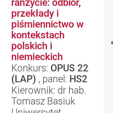
ranzycie: odbiór,
przekłady i
piśmiennictwo w
kontekstach
polskich i
S
niemieckich
Konkurs:
OPUS 22
(LAP)
, panel:
HS2
Kierownik: dr hab.
Tomasz Basiuk
Uniwersytet