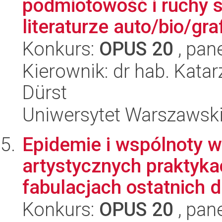
podmiotowość i ruchy 
literaturze auto/bio/graf
Konkurs:
OPUS 20
, pan
Kierownik: dr hab. Kat
Dürst
Uniwersytet Warszawski,
Epidemie i wspólnoty w
artystycznych praktyka
fabulacjach ostatnich 
Konkurs:
OPUS 20
, pan