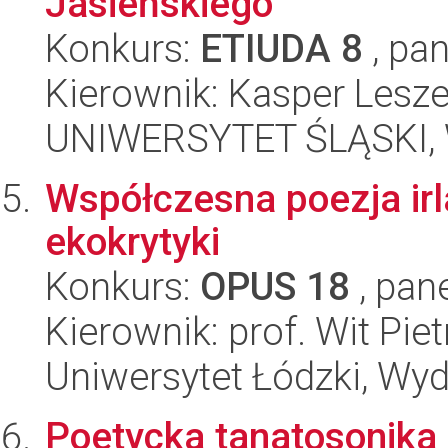
Jasieńskiego
Konkurs:
ETIUDA 8
, pan
Kierownik: Kasper Lesze
UNIWERSYTET ŚLĄSKI, 
Współczesna poezja ir
ekokrytyki
Konkurs:
OPUS 18
, pan
Kierownik: prof. Wit Pie
Uniwersytet Łódzki, Wydz
Poetycka tanatosonika –