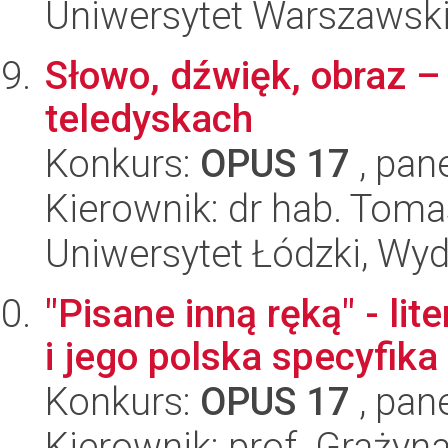
Uniwersytet Warszawski,
Słowo, dźwięk, obraz –
teledyskach
Konkurs:
OPUS 17
, pan
Kierownik: dr hab. Tom
Uniwersytet Łódzki, Wydz
"Pisane inną ręką" - li
i jego polska specyfika
Konkurs:
OPUS 17
, pan
Kierownik: prof. Grażyna