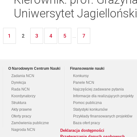
Uniwersytet Jagiellońsk
1
3
4
5
7
2
...
O Narodowym Centrum Nauki
Finansowanie nauki
Zadania NCN
Konkursy
Dyrekcja
Panele NCN
Rada NCN
Najczęściej zadawane pytania
Koordynatorzy
Informacje dla realizujących projekty
Struktura
Pomoc publiczna
Akty prawne
Statystyki konkursów
Oferty pracy
Przykłady finansowanych projektów
Zamówienia publiczne
Baza ofert pracy
Nagroda NCN
Deklaracja dostępności
Przetwarzanie danych osobowych