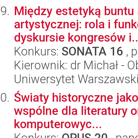
Między estetyką buntu
artystycznej: rola i fun
dyskursie kongresów i..
Konkurs:
SONATA 16
, 
Kierownik: dr Michał - 
Uniwersytet Warszawski,
Światy historyczne jako
wspólne dla literatury o
komputerowyc...
Konkurs:
OPUS 20
, pan