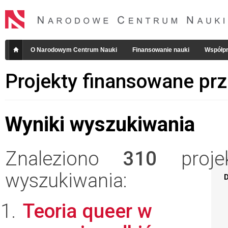
O Narodowym Centrum Nauki
Finansowanie nauki
Współpr
Projekty finansowane pr
Wyniki wyszukiwania
Znaleziono
310
projek
wyszukiwania:
D
Teoria queer w