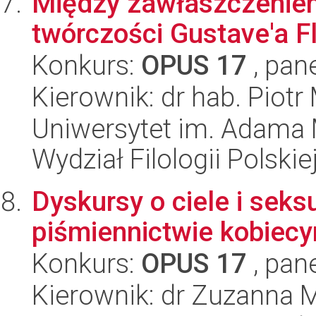
Między zawłaszczeniem
twórczości Gustave'a F
Konkurs:
OPUS 17
, pan
Kierownik: dr hab. Piotr
Uniwersytet im. Adama 
Wydział Filologii Polskie
Dyskursy o ciele i sek
piśmiennictwie kobiec
Konkurs:
OPUS 17
, pan
Kierownik: dr Zuzanna 