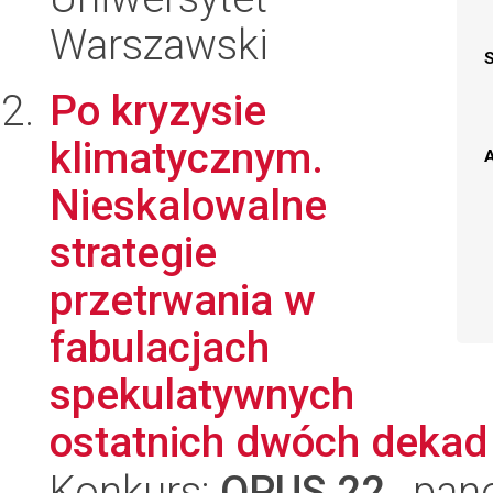
Warszawski
Po kryzysie
klimatycznym.
A
Nieskalowalne
strategie
przetrwania w
fabulacjach
spekulatywnych
ostatnich dwóch dekad
Konkurs:
OPUS 22
, pan