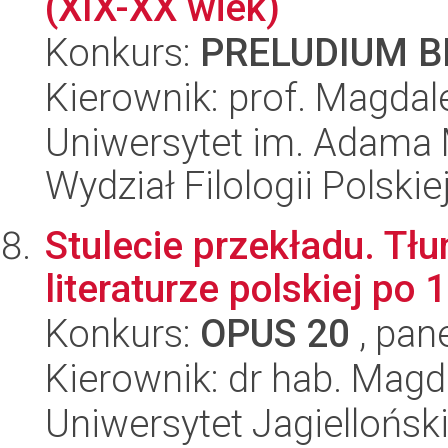
(XIX-XX wiek)
Konkurs:
PRELUDIUM BI
Kierownik: prof. Magdal
Uniwersytet im. Adama 
Wydział Filologii Polskie
Stulecie przekładu. Tł
literaturze polskiej po 
Konkurs:
OPUS 20
, pan
Kierownik: dr hab. Mag
Uniwersytet Jagielloński