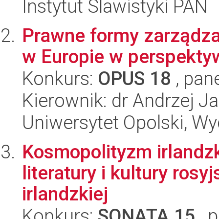
Instytut Slawistyki PAN
Prawne formy zarządza
w Europie w perspekt
Konkurs:
OPUS 18
, pan
Kierownik: dr Andrzej 
Uniwersytet Opolski, Wyd
Kosmopolityzm irlandz
literatury i kultury ros
irlandzkiej
Konkurs:
SONATA 15
, 