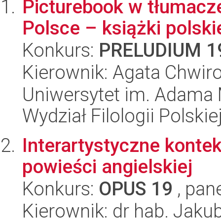
Picturebook w tłumacze
Polsce – książki polsk
Konkurs:
PRELUDIUM 1
Kierownik: Agata Chwiro
Uniwersytet im. Adama 
Wydział Filologii Polskie
Interartystyczne konte
powieści angielskiej
Konkurs:
OPUS 19
, pan
Kierownik: dr hab. Jaku