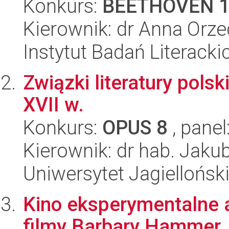
Konkurs:
BEETHOVEN 
Kierownik: dr Anna Orz
Instytut Badań Literack
Związki literatury polskie
XVII w.
Konkurs:
OPUS 8
, panel
Kierownik: dr hab. Jaku
Uniwersytet Jagielloński
Kino eksperymentalne a
filmy Barbary Hammer.