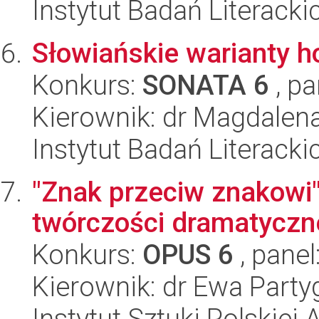
Instytut Badań Literack
Słowiańskie warianty 
Konkurs:
SONATA 6
, pa
Kierownik: dr Magdalen
Instytut Badań Literack
"Znak przeciw znakowi"
twórczości dramatyczn
Konkurs:
OPUS 6
, panel
Kierownik: dr Ewa Party
Instytut Sztuki Polskiej