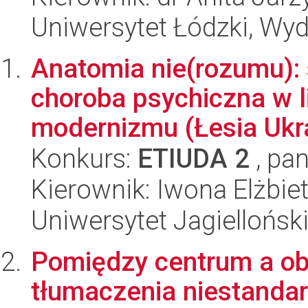
Uniwersytet Łódzki, Wydz
Anatomia nie(rozumu): 
choroba psychiczna w l
modernizmu (Łesia Ukra
Konkurs:
ETIUDA 2
, pan
Kierownik: Iwona Elżbi
Uniwersytet Jagielloński
Pomiędzy centrum a ob
tłumaczenia niestanda