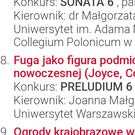
Konkurs:
SONATA 6
, pa
Kierownik: dr Małgorza
Uniwersytet im. Adama 
Collegium Polonicum w
Fuga jako figura podmio
nowoczesnej (Joyce, Co
Konkurs:
PRELUDIUM 6
Kierownik: Joanna Małg
Uniwersytet Warszawski,
Ogrody krajobrazowe w m