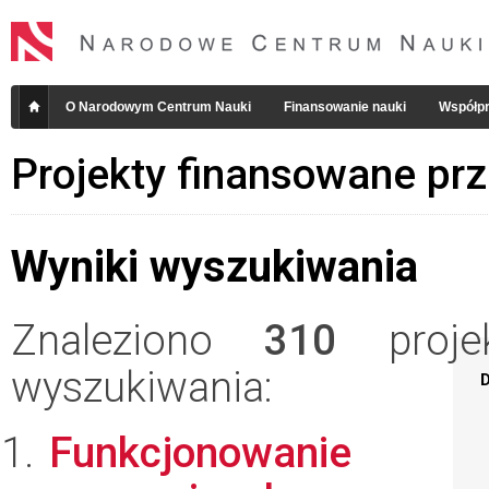
O Narodowym Centrum Nauki
Finansowanie nauki
Współpr
Projekty finansowane pr
Wyniki wyszukiwania
Znaleziono
310
projek
wyszukiwania:
D
Funkcjonowanie