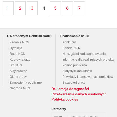
1
2
3
5
6
7
4
O Narodowym Centrum Nauki
Finansowanie nauki
Zadania NCN
Konkursy
Dyrekcja
Panele NCN
Rada NCN
Najczęściej zadawane pytania
Koordynatorzy
Informacje dla realizujących projekty
Struktura
Pomoc publiczna
Akty prawne
Statystyki konkursów
Oferty pracy
Przykłady finansowanych projektów
Zamówienia publiczne
Baza ofert pracy
Nagroda NCN
Deklaracja dostępności
Przetwarzanie danych osobowych
Polityka cookies
Partnerzy