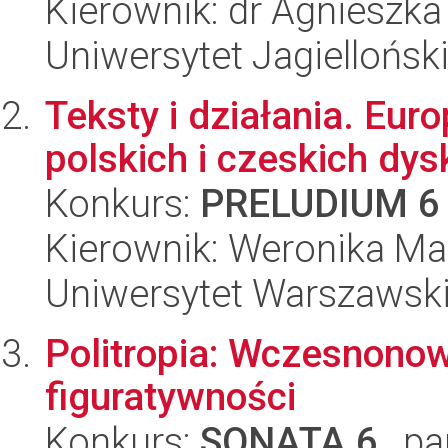
Kierownik: dr Agnieszk
Uniwersytet Jagielloński
Teksty i działania. Eur
polskich i czeskich dys
Konkurs:
PRELUDIUM 6
Kierownik: Weronika Ma
Uniwersytet Warszawski,
Politropia: Wczesnonow
figuratywności
Konkurs:
SONATA 6
, pa