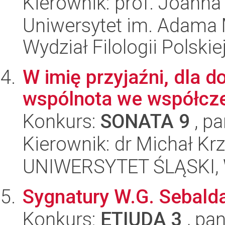
Kierownik: prof. Joanna
Uniwersytet im. Adama 
Wydział Filologii Polskie
W imię przyjaźni, dla d
wspólnota we współczes
Konkurs:
SONATA 9
, pa
Kierownik: dr Michał Kr
UNIWERSYTET ŚLĄSKI, 
Sygnatury W.G. Sebalda
Konkurs:
ETIUDA 3
, pan