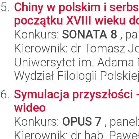
Chiny w polskim i serb
początku XVIII wieku d
Konkurs:
SONATA 8
, pa
Kierownik: dr Tomasz J
Uniwersytet im. Adama 
Wydział Filologii Polskie
Symulacja przyszłości 
wideo
Konkurs:
OPUS 7
, panel
Kierownik: dr hab. Pawe