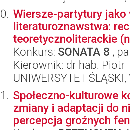
Wiersze-partytury jako
literaturoznawstwa: rec
teoretycznoliterackie (n
Konkurs:
SONATA 8
, pa
Kierownik: dr hab. Piotr
UNIWERSYTET ŚLĄSKI, 
Społeczno-kulturowe k
zmiany i adaptacji do n
percepcja groźnych fe