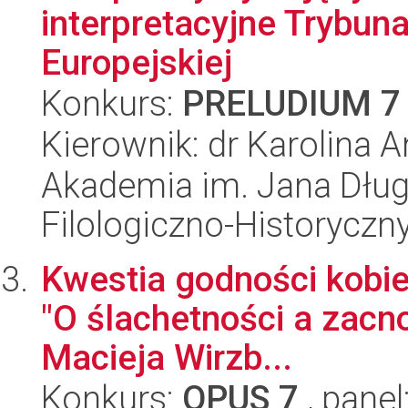
interpretacyjne Trybuna
Europejskiej
Konkurs:
PRELUDIUM 7
Kierownik: dr Karolina 
Akademia im. Jana Dług
Filologiczno-Historyczn
Kwestia godności kobiec
"O ślachetności a zacno
Macieja Wirzb...
Konkurs:
OPUS 7
, panel