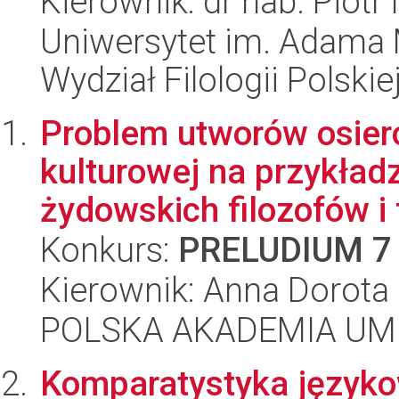
Kierownik: dr hab. Piotr
Uniwersytet im. Adama 
Wydział Filologii Polskie
Problem utworów osier
kulturowej na przykład
żydowskich filozofów i f
Konkurs:
PRELUDIUM 7
Kierownik: Anna Dorot
POLSKA AKADEMIA UM
Komparatystyka języko