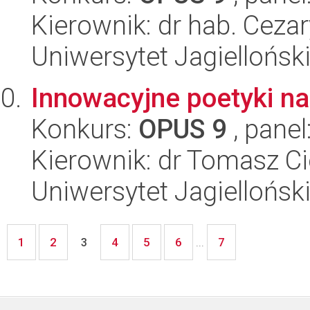
Kierownik: dr hab. Ceza
Uniwersytet Jagielloński
Innowacyjne poetyki na
Konkurs:
OPUS 9
, panel
Kierownik: dr Tomasz C
Uniwersytet Jagielloński
1
2
4
5
6
7
3
...