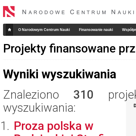
O Narodowym Centrum Nauki
Finansowanie nauki
Współpr
Projekty finansowane pr
Wyniki wyszukiwania
Znaleziono
310
projek
wyszukiwania:
D
Proza polska w