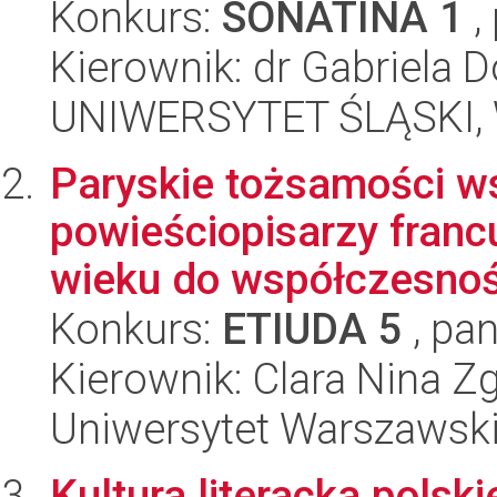
Konkurs:
SONATINA 1
,
Kierownik: dr Gabriela 
UNIWERSYTET ŚLĄSKI, 
Paryskie tożsamości w
powieściopisarzy franc
wieku do współczesnoś
Konkurs:
ETIUDA 5
, pan
Kierownik: Clara Nina Z
Uniwersytet Warszawski,
Kultura literacka polsk