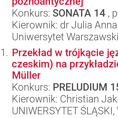
późnoantycznej
Konkurs:
SONATA 14
, 
Kierownik: dr Julia An
Uniwersytet Warszawski,
Przekład w trójkącie j
czeskim) na przykładzi
Müller
Konkurs:
PRELUDIUM 1
Kierownik: Christian Ja
UNIWERSYTET ŚLĄSKI, 