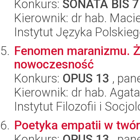
Konkurs:
SONATA BIS 7
Kierownik: dr hab. Maci
Instytut Języka Polskie
Fenomen maranizmu. Żyd
nowoczesność
Konkurs:
OPUS 13
, pan
Kierownik: dr hab. Agata
Instytut Filozofii i Socj
Poetyka empatii w twó
Konkurs:
OPUS 13
, pan