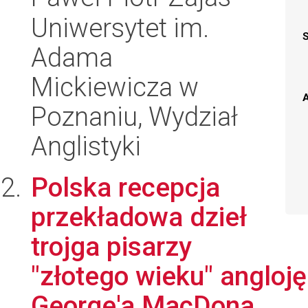
Uniwersytet im.
Adama
Mickiewicza w
A
Poznaniu, Wydział
Anglistyki
Polska recepcja
przekładowa dzieł
trojga pisarzy
"złotego wieku" anglojęz
George'a MacDona...