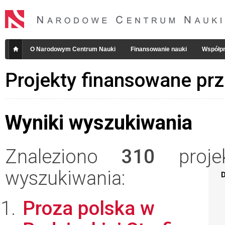
O Narodowym Centrum Nauki
Finansowanie nauki
Współpr
Projekty finansowane pr
Wyniki wyszukiwania
Znaleziono
310
projek
wyszukiwania:
D
Proza polska w