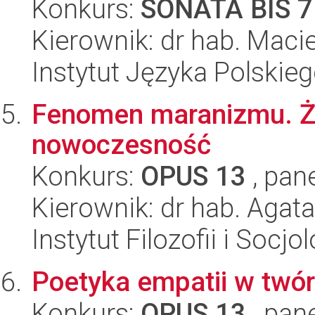
Konkurs:
SONATA BIS 7
Kierownik: dr hab. Maci
Instytut Języka Polskie
Fenomen maranizmu. Żyd
nowoczesność
Konkurs:
OPUS 13
, pan
Kierownik: dr hab. Agata
Instytut Filozofii i Socj
Poetyka empatii w twó
Konkurs:
OPUS 13
, pan