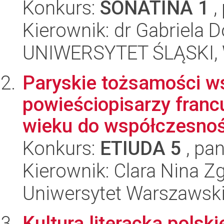
Konkurs:
SONATINA 1
,
Kierownik: dr Gabriela 
UNIWERSYTET ŚLĄSKI, 
Paryskie tożsamości w
powieściopisarzy franc
wieku do współczesnoś
Konkurs:
ETIUDA 5
, pan
Kierownik: Clara Nina Z
Uniwersytet Warszawski,
Kultura literacka polsk