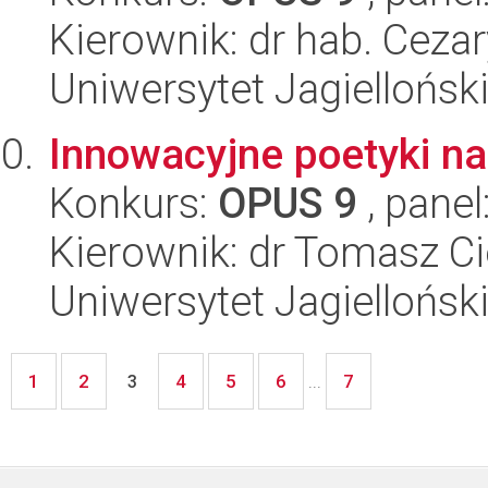
Kierownik: dr hab. Ceza
Uniwersytet Jagielloński
Innowacyjne poetyki na
Konkurs:
OPUS 9
, panel
Kierownik: dr Tomasz C
Uniwersytet Jagielloński
1
2
4
5
6
7
3
...