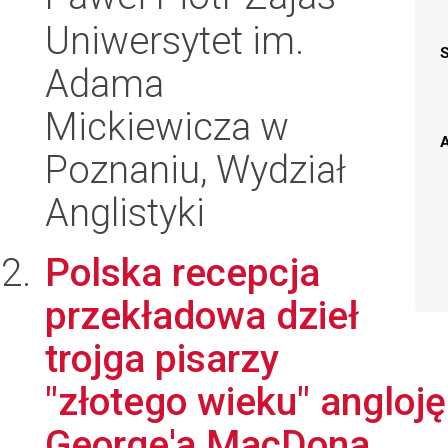
Uniwersytet im.
Adama
Mickiewicza w
A
Poznaniu, Wydział
Anglistyki
Polska recepcja
przekładowa dzieł
trojga pisarzy
"złotego wieku" anglojęz
George'a MacDona...