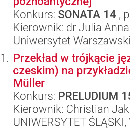
późnoantycznej
Konkurs:
SONATA 14
, 
Kierownik: dr Julia An
Uniwersytet Warszawski,
Przekład w trójkącie j
czeskim) na przykładzi
Müller
Konkurs:
PRELUDIUM 1
Kierownik: Christian Ja
UNIWERSYTET ŚLĄSKI, 