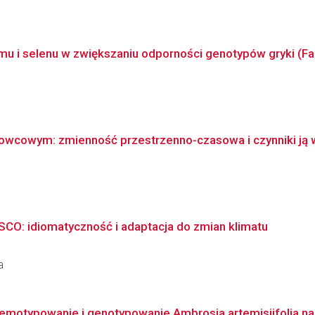
mu i selenu w zwiększaniu odporności genotypów gryki (Fag
dowcowym: zmienność przestrzenno-czasowa i czynniki ją 
SCO: idiomatyczność i adaptacja do zmian klimatu
a
hemotypowanie i genotypowanie Ambrosia artemisiifolia na