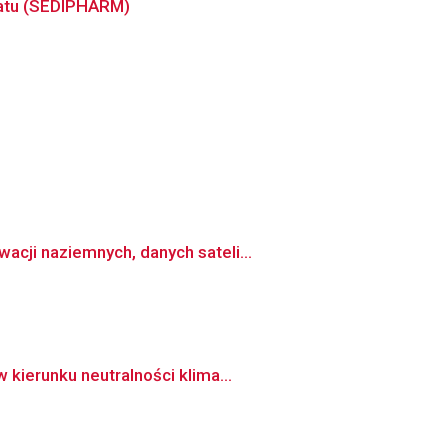
matu (SEDIPHARM)
cji naziemnych, danych sateli...
kierunku neutralności klima...