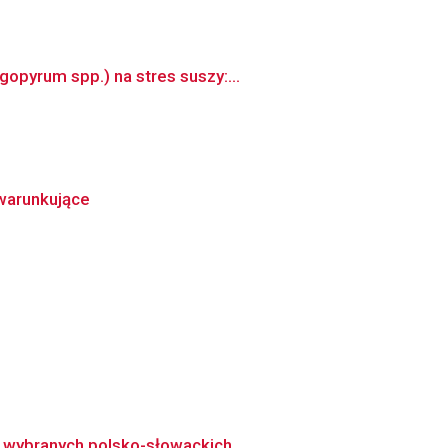
opyrum spp.) na stres suszy:...
warunkujące
 wybranych polsko-słowackich ...