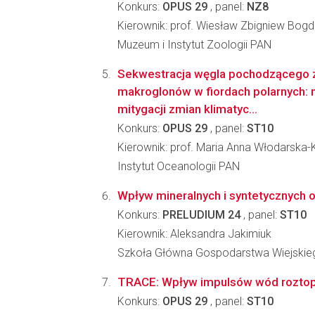
Konkurs:
OPUS 29
, panel:
NZ8
Kierownik: prof. Wiesław Zbigniew Bog
Muzeum i Instytut Zoologii PAN
Sekwestracja węgla pochodzącego z
makroglonów w fiordach polarnych: n
mitygacji zmian klimatyc...
Konkurs:
OPUS 29
, panel:
ST10
Kierownik: prof. Maria Anna Włodarska
Instytut Oceanologii PAN
Wpływ mineralnych i syntetycznych 
Konkurs:
PRELUDIUM 24
, panel:
ST10
Kierownik: Aleksandra Jakimiuk
Szkoła Główna Gospodarstwa Wiejskie
TRACE: Wpływ impulsów wód roztopow
Konkurs:
OPUS 29
, panel:
ST10