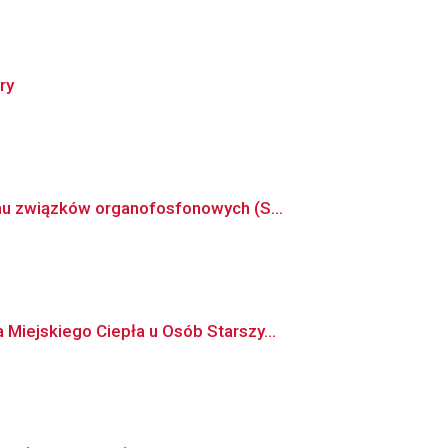
ry
mu związków organofosfonowych (S...
iejskiego Ciepła u Osób Starszy...