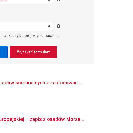
pokaż tylko projekty z aparaturą
Wyczyść formularz
dpadów komunalnych z zastosowan...
opejskiej – zapis z osadów Morza...