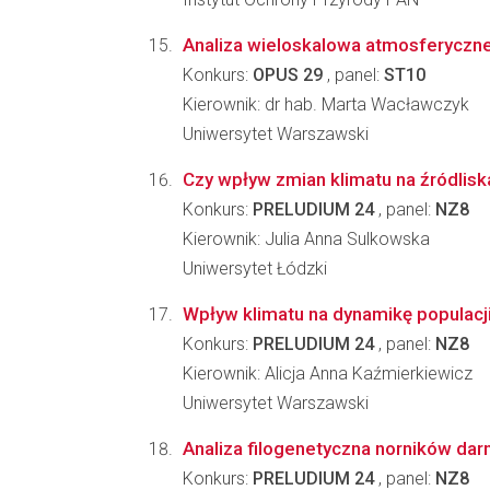
Analiza wieloskalowa atmosferycznej
Konkurs:
OPUS 29
, panel:
ST10
Kierownik: dr hab. Marta Wacławczyk
Uniwersytet Warszawski
Czy wpływ zmian klimatu na źródlis
Konkurs:
PRELUDIUM 24
, panel:
NZ8
Kierownik: Julia Anna Sulkowska
Uniwersytet Łódzki
Wpływ klimatu na dynamikę populacji 
Konkurs:
PRELUDIUM 24
, panel:
NZ8
Kierownik: Alicja Anna Kaźmierkiewicz
Uniwersytet Warszawski
Analiza filogenetyczna norników dar
Konkurs:
PRELUDIUM 24
, panel:
NZ8