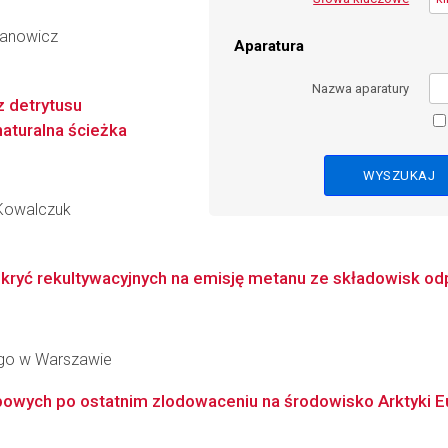
danowicz
Aparatura
Nazwa aparatury
 detrytusu
aturalna ścieżka
-Kowalczuk
okryć rekultywacyjnych na emisję metanu ze składowisk o
go w Warszawie
ych po ostatnim zlodowaceniu na środowisko Arktyki Eur