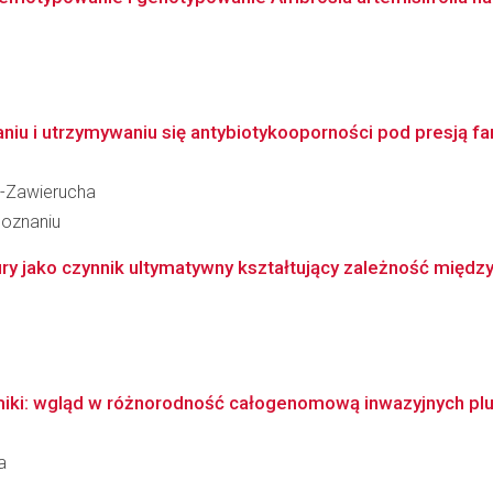
niu i utrzymywaniu się antybiotykooporności pod presją far
a-Zawierucha
Poznaniu
y jako czynnik ultymatywny kształtujący zależność między 
miki: wgląd w różnorodność całogenomową inwazyjnych p
a