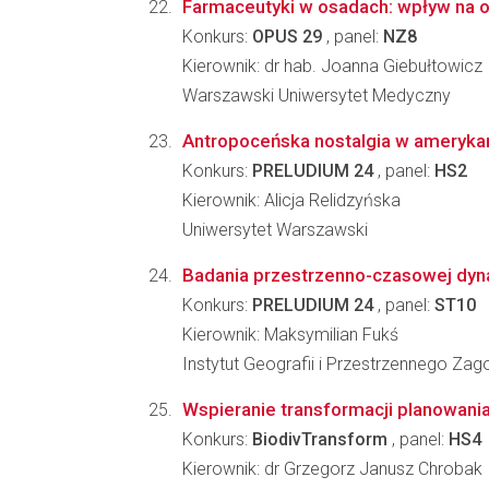
Farmaceutyki w osadach: wpływ na 
Konkurs:
OPUS 29
, panel:
NZ8
Kierownik: dr hab. Joanna Giebułtowicz
Warszawski Uniwersytet Medyczny
Antropoceńska nostalgia w amerykańs
Konkurs:
PRELUDIUM 24
, panel:
HS2
Kierownik: Alicja Relidzyńska
Uniwersytet Warszawski
Badania przestrzenno-czasowej dynam
Konkurs:
PRELUDIUM 24
, panel:
ST10
Kierownik: Maksymilian Fukś
Instytut Geografii i Przestrzennego Z
Wspieranie transformacji planowania
Konkurs:
BiodivTransform
, panel:
HS4
Kierownik: dr Grzegorz Janusz Chrobak