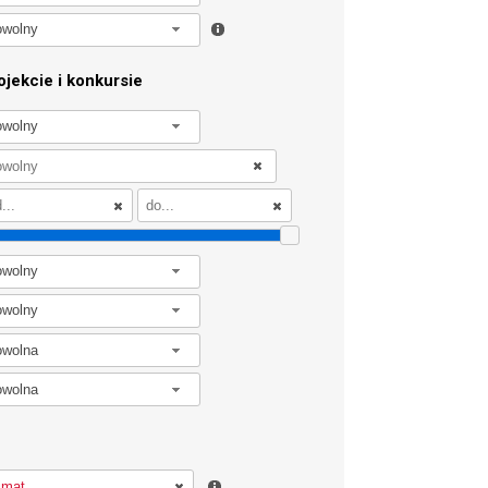
owolny
jekcie i konkursie
owolny
owolny
owolny
owolna
owolna