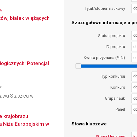
d
Tytuł/stopień naukowy
e
ów, białek wiążących
Szczegółowe informacje o pro
d
Status projektu
ID projektu
Kwota przyznana (PLN)
ogicznych: Potencjał
d
Typ konkursu
z
d
Konkurs
ława Staszica w
d
Grupa nauk
d
Panel
ie krajobrazu
a Niżu Europejskim w
Słowa kluczowe
Słowa kluczowe