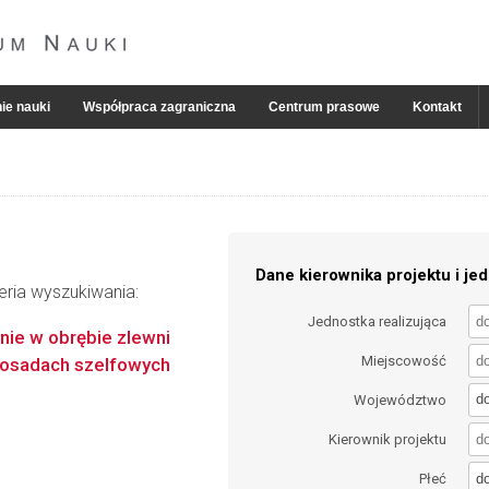
ie nauki
Współpraca zagraniczna
Centrum prasowe
Kontakt
Dane kierownika projektu i jed
eria wyszukiwania:
Jednostka realizująca
nie w obrębie zlewni
Miejscowość
w osadach szelfowych
d
Województwo
Kierownik projektu
d
Płeć