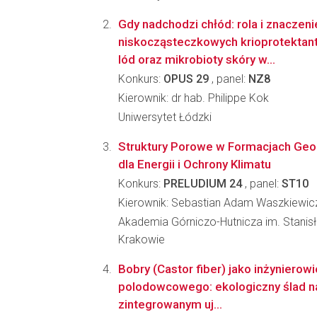
Gdy nadchodzi chłód: rola i znaczeni
niskocząsteczkowych krioprotektant
lód oraz mikrobioty skóry w...
Konkurs:
OPUS 29
, panel:
NZ8
Kierownik: dr hab. Philippe Kok
Uniwersytet Łódzki
Struktury Porowe w Formacjach Geol
dla Energii i Ochrony Klimatu
Konkurs:
PRELUDIUM 24
, panel:
ST10
Kierownik: Sebastian Adam Waszkiewic
Akademia Górniczo-Hutnicza im. Stanis
Krakowie
Bobry (Castor fiber) jako inżynierow
polodowcowego: ekologiczny ślad n
zintegrowanym uj...