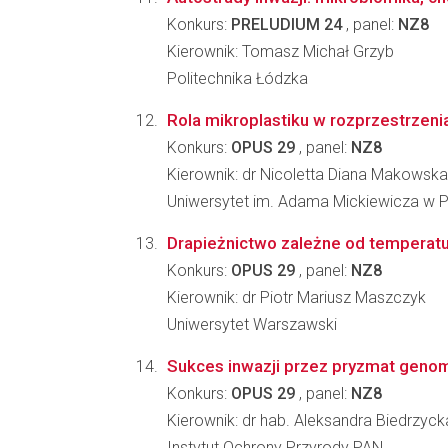
Konkurs:
PRELUDIUM 24
, panel:
NZ8
Kierownik: Tomasz Michał Grzyb
Politechnika Łódzka
Rola mikroplastiku w rozprzestrzenia
Konkurs:
OPUS 29
, panel:
NZ8
Kierownik: dr Nicoletta Diana Makowsk
Uniwersytet im. Adama Mickiewicza w 
Drapieżnictwo zależne od temperatur
Konkurs:
OPUS 29
, panel:
NZ8
Kierownik: dr Piotr Mariusz Maszczyk
Uniwersytet Warszawski
Sukces inwazji przez pryzmat geno
Konkurs:
OPUS 29
, panel:
NZ8
Kierownik: dr hab. Aleksandra Biedrzyck
Instytut Ochrony Przyrody PAN