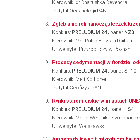
Kierownik: dr Dhanushka Devendra
Instytut Oceanologii PAN
Zgłębianie roli nanocząsteczek krze
Konkurs:
PRELUDIUM 24
, panel:
NZ8
Kierownik: Md. Rakib Hossain Raihan
Uniwersytet Przyrodniczy w Poznaniu
Procesy sedymentacji w fiordzie lo
Konkurs:
PRELUDIUM 24
, panel:
ST10
Kierownik: Meri Korhonen
Instytut Geofizyki PAN
Rynki staromiejskie w miastach UNE
Konkurs:
PRELUDIUM 24
, panel:
HS4
Kierownik: Marta Weronika Szczepańsk
Uniwersytet Warszawski
Autostrady inwazji: mikrobiomika, c