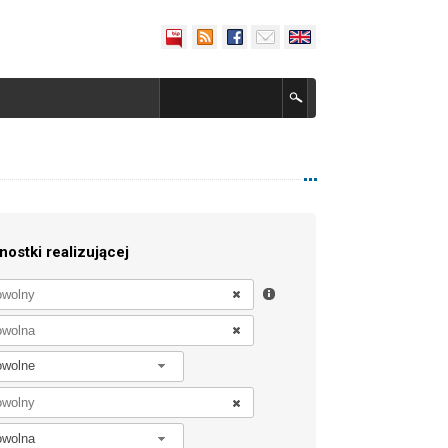
nostki realizującej
owolne
owolna