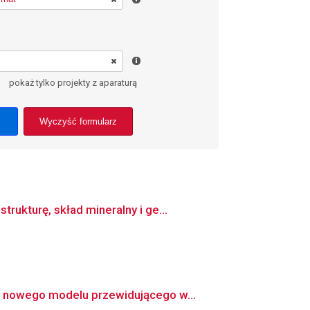
pokaż tylko projekty z aparaturą
Wyczyść formularz
ukturę, skład mineralny i ge...
e nowego modelu przewidującego w...