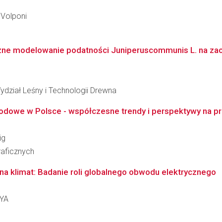
-Volponi
czne modelowanie podatności Juniperuscommunis L. na za
ydział Leśny i Technologii Drewna
odowe w Polsce - współczesne trendy i perspektywy na p
ig
raficznych
 klimat: Badanie roli globalnego obwodu elektrycznego
AYA