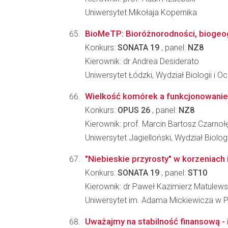
Uniwersytet Mikołaja Kopernika
BioMeTP: Bioróżnorodności, biogeog
Konkurs:
SONATA 19
, panel:
NZ8
Kierownik: dr Andrea Desiderato
Uniwersytet Łódzki, Wydział Biologii i 
Wielkość komórek a funkcjonowanie e
Konkurs:
OPUS 26
, panel:
NZ8
Kierownik: prof. Marcin Bartosz Czarnoł
Uniwersytet Jagielloński, Wydział Biologi
"Niebieskie przyrosty" w korzeniach i
Konkurs:
SONATA 19
, panel:
ST10
Kierownik: dr Paweł Kazimierz Matulews
Uniwersytet im. Adama Mickiewicza w P
Uważajmy na stabilność finansową - i