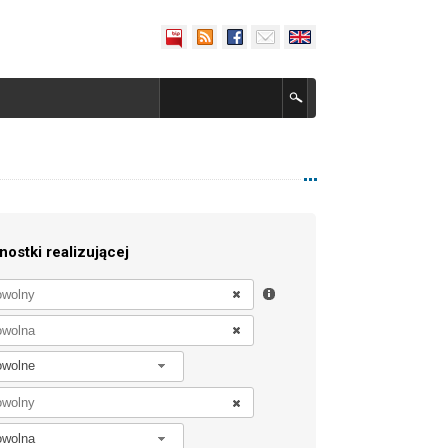
nostki realizującej
owolne
owolna