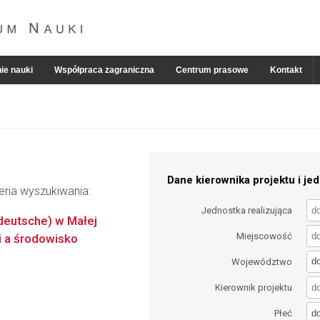
ie nauki
Współpraca zagraniczna
Centrum prasowe
Kontakt
Dane kierownika projektu i jed
eria wyszukiwania:
Jednostka realizująca
eutsche) w Małej
Miejscowość
i a środowisko
d
Województwo
Kierownik projektu
d
Płeć