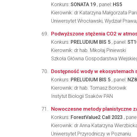
Konkurs:
SONATA 19
, panel:
HS5
Kierownik: dr Katarzyna Małgorzata Pa
Uniwersytet Wrocławski, Wydział Prawa, 
Podwyższone stężenia CO2 w atmosfe
Konkurs:
PRELUDIUM BIS 5
, panel:
ST1
Kierownik: dr hab. Mikołaj Piniewski
Szkoła Główna Gospodarstwa Wiejskiego
Dostępność wody w ekosystemach str
Konkurs:
PRELUDIUM BIS 5
, panel:
NZ8
Kierownik: dr hab. Tomasz Borowik
Instytut Biologii Ssaków PAN
Nowoczesne metody planistyczne zag
Konkurs:
ForestValue2 Call 2023
, pane
Kierownik: dr Anna Katarzyna Wierzbick
Uniwersytet Przyrodniczy w Poznaniu