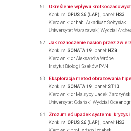
Określenie wpływu krótkoczasowych z
Konkurs:
OPUS 26 (LAP)
, panel:
HS3
Kierownik: dr hab. Arkadiusz Sołtysiak
Uniwersytet Warszawski, Wydział Archeo
Jak roznoszenie nasion przez zwier
Konkurs:
SONATA 19
, panel:
NZ8
Kierownik: dr Aleksandra Wróbel
Instytut Biologii Ssaków PAN
Eksploracja metod obrazowania hiper
Konkurs:
SONATA 19
, panel:
ST10
Kierownik: dr Maurycy Jacek Żarczyńsk
Uniwersytet Gdański, Wydział Oceanograf
Zrozumieć upadek systemu: kryzys 
Konkurs:
OPUS 26 (LAP)
, panel:
HS3
Kierownik: prof. Adam Izdebski