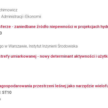
rchimowicz
Administracji i Ekonomii
rze - zaniedbane źródło niepewności w projekcjach hydro
0
 w Warszawie, Instytut Inżynierii Środowiska
efy umiarkowanej - nowy determinant aktywności i użytko
ospodarowania przestrzeni leśnej jako narzędzie wielofu
l:
ST10
a