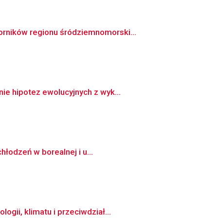
orników regionu śródziemnomorski...
ie hipotez ewolucyjnych z wyk...
hłodzeń w borealnej i u...
gii, klimatu i przeciwdział...