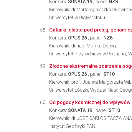
Konkurs:
SONATA 19
, panel:
NZ8
Kierownik: dr Marta Agnieszka Skowron
Uniwersytet w Białymstoku
Gatunki iglaste pod presją: genomi
Konkurs:
OPUS 26
, panel:
NZ8
Kierownik: dr hab. Monika Dering
Uniwersytet Przyrodniczy w Poznaniu, W
Złożone ekstremalne zdarzenia pog
Konkurs:
OPUS 26
, panel:
ST10
Kierownik: prof. Joanna Małgorzata Wib
Uniwersytet Łódzki, Wydział Nauk Geog
Od pogody kosmicznej do wpływów na
Konkurs:
SONATA 19
, panel:
ST10
Kierownik: dr JOSE CARLOS TACZA AN
Instytut Geofizyki PAN