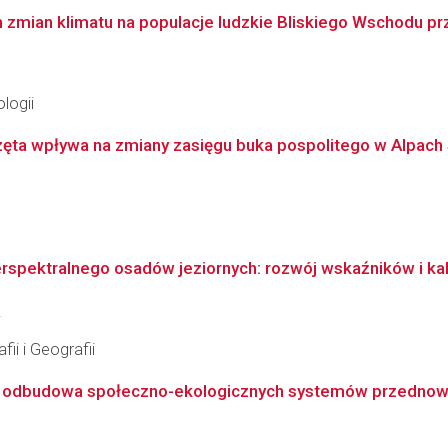
mian klimatu na populacje ludzkie Bliskiego Wschodu przy
logii
zęta wpływa na zmiany zasięgu buka pospolitego w Alpach
spektralnego osadów jeziornych: rozwój wskaźników i kali
i
ii i Geografii
i odbudowa społeczno-ekologicznych systemów przednowoc