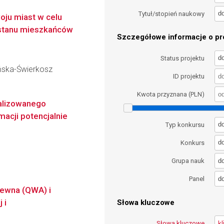
d
Tytuł/stopień naukowy
ju miast w celu
ostanu mieszkańców
Szczegółowe informacje o pro
d
Status projektu
ińska-Świerkosz
ID projektu
Kwota przyznana (PLN)
alizowanego
macji potencjalnie
d
Typ konkursu
d
Konkurs
d
Grupa nauk
d
Panel
rewna (QWA) i
 i
Słowa kluczowe
Słowa kluczowe