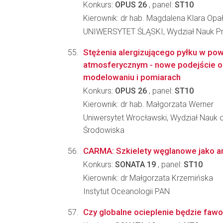
Konkurs:
OPUS 26
, panel:
ST10
Kierownik: dr hab. Magdalena Klara Op
UNIWERSYTET ŚLĄSKI, Wydział Nauk Pr
Stężenia alergizującego pyłku w pow
atmosferycznym - nowe podejście o
modelowaniu i pomiarach
Konkurs:
OPUS 26
, panel:
ST10
Kierownik: dr hab. Małgorzata Werner
Uniwersytet Wrocławski, Wydział Nauk o
Środowiska
CARMA: Szkielety węglanowe jako arc
Konkurs:
SONATA 19
, panel:
ST10
Kierownik: dr Małgorzata Krzemińska
Instytut Oceanologii PAN
Czy globalne ocieplenie będzie faw