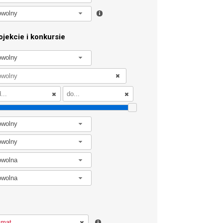
owolny
jekcie i konkursie
owolny
owolny
owolny
owolna
owolna