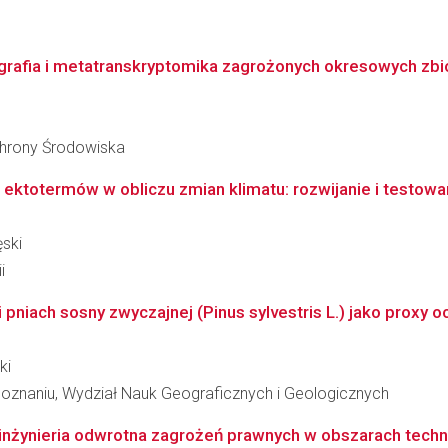
rafia i metatranskryptomika zagrożonych okresowych zbi
Ochrony Środowiska
ktotermów w obliczu zmian klimatu: rozwijanie i testowan
ęski
i
 pniach sosny zwyczajnej (Pinus sylvestris L.) jako proxy oc
ki
oznaniu, Wydział Nauk Geograficznych i Geologicznych
nżynieria odwrotna zagrożeń prawnych w obszarach technolo