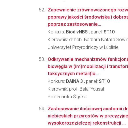
Zapewnienie zrównoważonego rozwo
poprawy jakości środowiska i dobr
poprzez zastosowanie...
Konkurs:
BiodivNBS
, panel:
ST10
Kierownik: dr hab. Barbara Natalia Sow
Uniwersytet Przyrodniczy w Lublinie
Odkrywanie mechanizmów funkcjon
biowęgla w (im)mobilizacji i transfor
toksycznych metali(lo...
Konkurs:
DAINA 3
, panel:
ST10
Kierownik: prof. Balal Yousaf
Politechnika Śląska
Zastosowanie ilościowej anatomii d
niebieskich przyrostów w precyzyjnej
wysokorozdzielczej rekonstrukcji ...